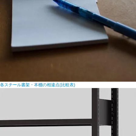
各スチール書架・本棚の相違点(比較表)