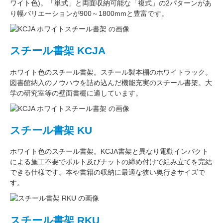
ワイト色)。
「単式」
と両面収納可能な
「複式」
の2パターンがあ
り
幅バリエーション
が
900～1800mm
と豊富です。
スチール書架 KCJA
ホワイト色
のスチール書架。スチール製本棚の
ホワイトラック
。
図書館納入のノウハウを詰め込んだ機能充実のスチール書架。
大
学の研究室
等の壁面書棚に適しています。
スチール書架 KU
ホワイト色
のスチール書架。KCJA書架と異なり電動インパクト
による施工不要でボルト及びナットの締め付けで組み立てを完結
できる仕様です。本や書籍の収納に最適な
狭い奥行きサイズ
で
す。
スチール書架 RKU