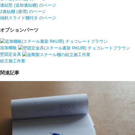
連結型 (追加連結棚) のページ
2連結棚 (連増) のページ
傾斜スライド棚付き のページ
オプションパーツ
追加棚板
壁固定金具
組立施工作業
関連記事