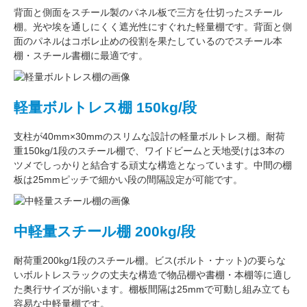
背面と側面をスチール製の
パネル板で三方を仕切った
スチール
棚。
光や埃を通しにくく遮光性にすぐれた
軽量棚です。背面と側
面のパネルはコボレ止めの役割を果たしているのでスチール本
棚・スチール書棚に最適です。
軽量ボルトレス棚 150kg/段
支柱が
40mm×30mm
のスリムな設計の軽量ボルトレス棚。
耐荷
重150kg/1段
のスチール棚で、ワイドビームと天地受けは3本の
ツメでしっかりと結合する頑丈な構造となっています。中間の棚
板は
25mmピッチ
で細かい段の間隔設定が可能です。
中軽量スチール棚 200kg/段
耐荷重200kg/1段
のスチール棚。ビス(ボルト・ナット)の要らな
い
ボルトレスラック
の丈夫な構造で物品棚や書棚・本棚等に適し
た奥行サイズが揃います。
棚板間隔は25mmで可動し
組み立ても
容易な中軽量棚です。