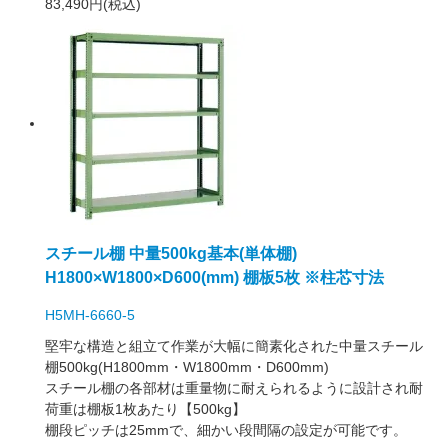
83,490円(税込)
スチール棚 中量500kg基本(単体棚)
H1800×W1800×D600(mm) 棚板5枚 ※柱芯寸法
H5MH-6660-5
堅牢な構造と組立て作業が大幅に簡素化された中量スチール
棚500kg(H1800mm・W1800mm・D600mm)
スチール棚の各部材は重量物に耐えられるように設計され耐
荷重は棚板1枚あたり【500kg】
棚段ピッチは25mmで、細かい段間隔の設定が可能です。