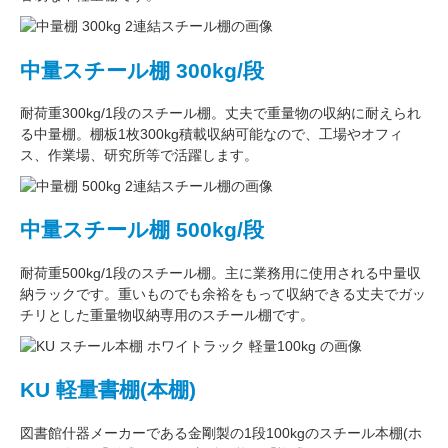
中量スチール棚 300kg/段
耐荷重300kg/1段
のスチール棚。丈夫で重量物の収納に耐えられ
る中量棚。
棚板1枚300kg積載収納可能
なので、工場やオフィ
ス、作業場、研究所等で活躍します。
中量スチール棚 500kg/段
耐荷重500kg/1段
のスチール棚。主に
業務用
に使用される中量収
納ラックです。重いものでも余裕をもって収納できる丈夫でガッ
チリとした
重量物収納専用
のスチール棚です。
KU 軽量書棚(本棚)
図書館什器メーカーである
金剛
製の
1段100kg
のスチール本棚(ホ