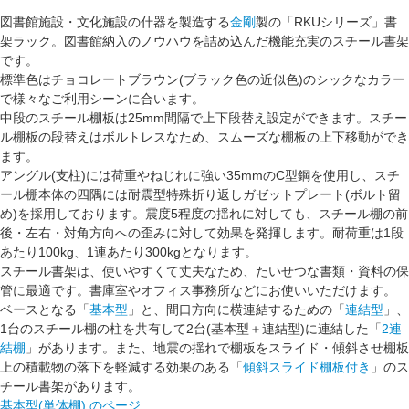
図書館施設・文化施設の什器を製造する
金剛
製の「RKUシリーズ」書
架ラック。図書館納入のノウハウを詰め込んだ機能充実の
スチール書架
です。
標準色は
チョコレートブラウン
(ブラック色の近似色)のシックなカラー
で様々なご利用シーンに合います。
中段のスチール棚板は
25mm間隔
で上下段替え設定ができます。スチー
ル棚板の段替えは
ボルトレス
なため、スムーズな棚板の上下移動ができ
ます。
アングル(支柱)には荷重やねじれに強い
35mmのC型鋼
を使用し、スチ
ール棚本体の四隅には
耐震型特殊折り返しガゼットプレート(ボルト留
め)
を採用しております。震度5程度の揺れに対しても、スチール棚の前
後・左右・対角方向への
歪みに対して効果を発揮
します。耐荷重は
1段
あたり100kg
、
1連あたり300kg
となります。
スチール書架は、使いやすくて丈夫なため、たいせつな書類・資料の保
管に最適です。書庫室やオフィス事務所などにお使いいただけます。
ベースとなる「
基本型
」と、間口方向に横連結するための「
連結型
」、
1台のスチール棚の柱を共有して2台(基本型＋連結型)に連結した「
2連
結棚
」があります。また、地震の揺れで棚板をスライド・傾斜させ棚板
上の積載物の落下を軽減する効果のある「
傾斜スライド棚板付き
」のス
チール書架があります。
基本型(単体棚) のページ