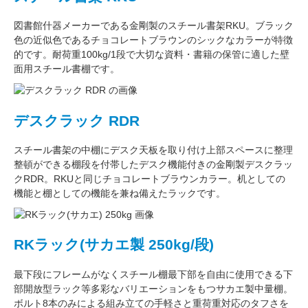
図書館什器メーカーである
金剛
製のスチール書架RKU。ブラック
色の近似色である
チョコレートブラウン
のシックなカラーが特徴
的です。耐荷重
100kg/1段
で大切な資料・書籍の保管に適した壁
面用スチール書棚です。
デスクラック RDR
スチール書架の中棚にデスク天板を取り付け上部スペースに整理
整頓ができる棚段を付帯したデスク機能付きの
金剛
製デスクラッ
クRDR。RKUと同じ
チョコレートブラウン
カラー。
机としての
機能
と
棚としての機能
を兼ね備えたラックです。
RKラック(サカエ製 250kg/段)
最下段にフレームがなくスチール棚最下部を自由に使用できる
下
部開放型ラック
等多彩なバリエーションをもつサカエ製中量棚。
ボルト8本のみによる組み立ての手軽さと重荷重対応のタフさを