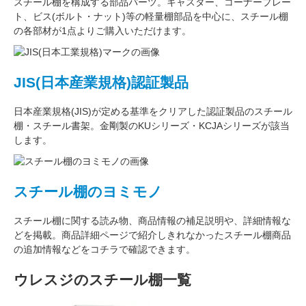
スチール棚を構成する
部品パーツ
。
キャスター
、
コーナープレー
ト
、
ビス(ボルト・ナット)
等の軽量棚部品を中心に、スチール棚
の各部材が1点よりご購入いただけます。
JIS(日本産業規格)認証製品
日本産業規格(JIS)が定める基準をクリアした認証製品のスチール
棚・スチール書架。金剛製のKUシリーズ・KCJAシリーズが該当
します。
スチール棚のヨミモノ
スチール棚に関する読み物、商品情報の補足説明や、詳細情報な
どを掲載。商品詳細ページで紹介しきれなかったスチール棚商品
の追加情報などをコチラで確認できます。
ウレスジのスチール棚一覧