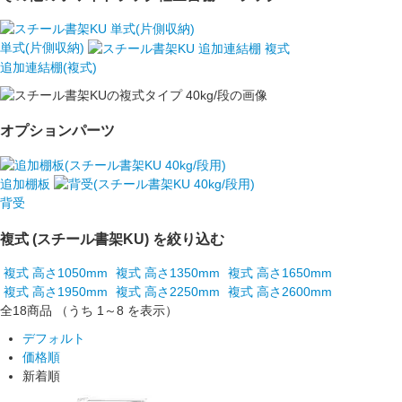
単式(片側収納)
追加連結棚(複式)
オプションパーツ
追加棚板
背受
複式 (スチール書架KU) を絞り込む
複式 高さ1050mm
複式 高さ1350mm
複式 高さ1650mm
複式 高さ1950mm
複式 高さ2250mm
複式 高さ2600mm
全18
商品
（うち 1～8 を表示）
デフォルト
価格順
新着順