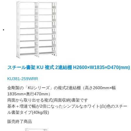
スチール書架 KU 複式 2連結棚 H2600×W1835×D470(mm)
KU381-259WRR
金剛製の「KUシリーズ」の複式2連結棚（高さ2600mm×幅
1835mm×奥行470mm）
両面から取り出せる複式(両面収納)書架です
基本＋増連で幅が2倍になったシンプルなホワイト(白)色のスチー
ル書架タイプ(40kg/段)
販売終了商品