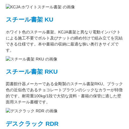
スチール書架 KU
ホワイト色
のスチール書架。KCJA書架と異なり電動インパクト
による施工不要でボルト及びナットの締め付けで組み立てを完結
できる仕様です。本や書籍の収納に最適な
狭い奥行きサイズ
で
す。
スチール書架 RKU
図書館什器メーカーである
金剛
製のスチール書架RKU。ブラック
色の近似色である
チョコレートブラウン
のシックなカラーが特徴
的です。耐荷重
100kg/1段
で大切な資料・書籍の保管に適した壁
面用スチール書棚です。
デスクラック RDR