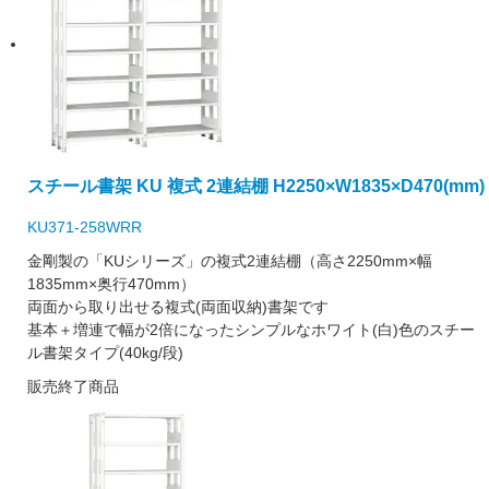
スチール書架 KU 複式 2連結棚 H2250×W1835×D470(mm)
KU371-258WRR
金剛製の「KUシリーズ」の複式2連結棚（高さ2250mm×幅
1835mm×奥行470mm）
両面から取り出せる複式(両面収納)書架です
基本＋増連で幅が2倍になったシンプルなホワイト(白)色のスチー
ル書架タイプ(40kg/段)
販売終了商品