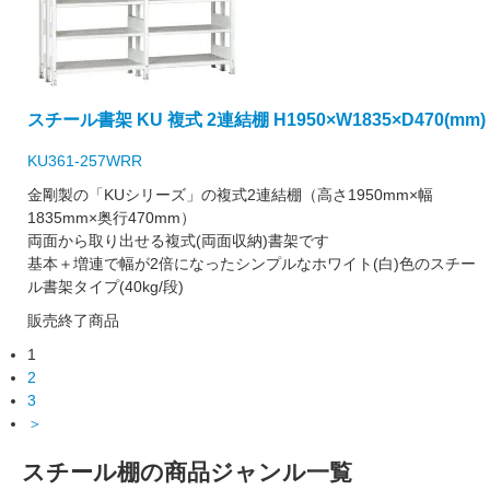
スチール書架 KU 複式 2連結棚 H1950×W1835×D470(mm)
KU361-257WRR
金剛製の「KUシリーズ」の複式2連結棚（高さ1950mm×幅
1835mm×奥行470mm）
両面から取り出せる複式(両面収納)書架です
基本＋増連で幅が2倍になったシンプルなホワイト(白)色のスチー
ル書架タイプ(40kg/段)
販売終了商品
1
2
3
＞
スチール棚の商品ジャンル一覧