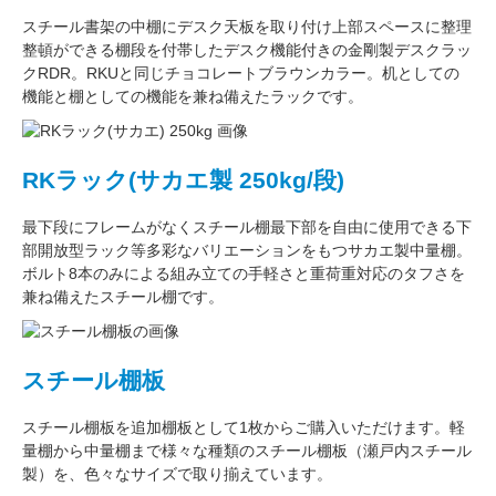
スチール書架の中棚にデスク天板を取り付け上部スペースに整理
整頓ができる棚段を付帯したデスク機能付きの
金剛
製デスクラッ
クRDR。RKUと同じ
チョコレートブラウン
カラー。
机としての
機能
と
棚としての機能
を兼ね備えたラックです。
RKラック(サカエ製 250kg/段)
最下段にフレームがなくスチール棚最下部を自由に使用できる
下
部開放型ラック
等多彩なバリエーションをもつサカエ製中量棚。
ボルト8本のみによる組み立ての手軽さと重荷重対応のタフさを
兼ね備えたスチール棚です。
スチール棚板
スチール棚板
を
追加棚板
として1枚からご購入いただけます。軽
量棚から中量棚まで様々な種類のスチール棚板（
瀬戸内スチール
製
）を、色々なサイズで取り揃えています。