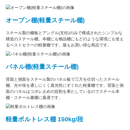
オープン棚(軽量スチール棚)
スチール製の棚板
と
アングル(支柱)
のみで構成された
シンプルな
構造
のスチール棚。本棚にも物品棚にもどのような環境にも使え
るベストセラーの軽量棚です。最もお買い得な商品です。
パネル棚(軽量スチール棚)
背面と側面をスチール製の
パネル板で三方を仕切った
スチール
棚。
光や埃を通しにくく遮光性にすぐれた
軽量棚です。背面と側
面のパネルはコボレ止めの役割を果たしているのでスチール本
棚・スチール書棚に最適です。
軽量ボルトレス棚 150kg/段