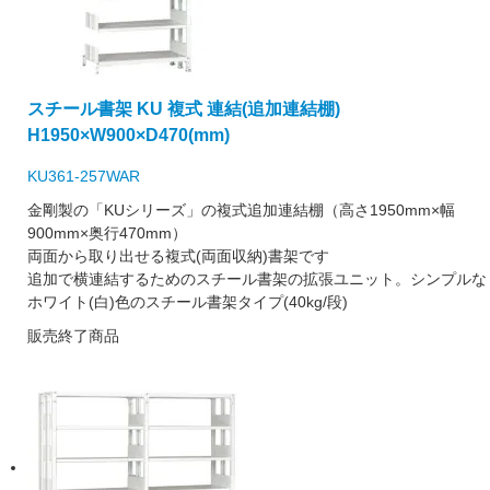
スチール書架 KU 複式 連結(追加連結棚)
H1950×W900×D470(mm)
KU361-257WAR
金剛製の「KUシリーズ」の複式追加連結棚（高さ1950mm×幅
900mm×奥行470mm）
両面から取り出せる複式(両面収納)書架です
追加で横連結するためのスチール書架の拡張ユニット。シンプルな
ホワイト(白)色のスチール書架タイプ(40kg/段)
販売終了商品