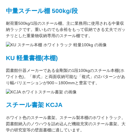
中量スチール棚 500kg/段
耐荷重500kg/1段
のスチール棚。主に
業務用
に使用される中量収
納ラックです。重いものでも余裕をもって収納できる丈夫でガッ
チリとした
重量物収納専用
のスチール棚です。
KU 軽量書棚(本棚)
図書館什器メーカーである
金剛
製の
1段100kg
のスチール本棚(ホ
ワイト色)。
「単式」
と両面収納可能な
「複式」
の2パターンがあ
り
幅バリエーション
が
900～1800mm
と豊富です。
スチール書架 KCJA
ホワイト色
のスチール書架。スチール製本棚の
ホワイトラック
。
図書館納入のノウハウを詰め込んだ機能充実のスチール書架。
大
学の研究室
等の壁面書棚に適しています。