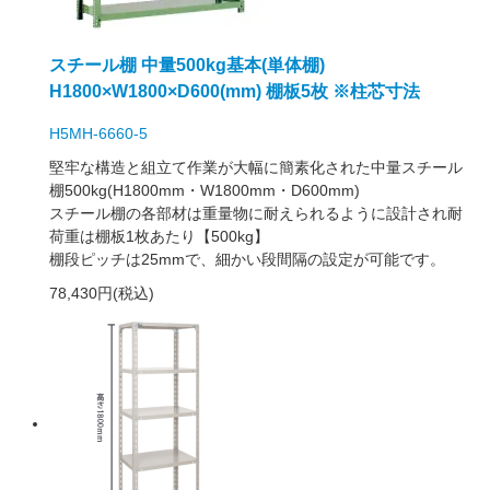
スチール棚 中量500kg基本(単体棚)
H1800×W1800×D600(mm) 棚板5枚 ※柱芯寸法
H5MH-6660-5
堅牢な構造と組立て作業が大幅に簡素化された中量スチール
棚500kg(H1800mm・W1800mm・D600mm)
スチール棚の各部材は重量物に耐えられるように設計され耐
荷重は棚板1枚あたり【500kg】
棚段ピッチは25mmで、細かい段間隔の設定が可能です。
78,430円(税込)