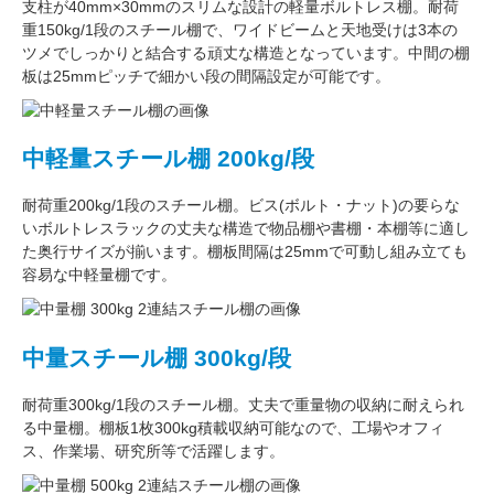
支柱が
40mm×30mm
のスリムな設計の軽量ボルトレス棚。
耐荷
重150kg/1段
のスチール棚で、ワイドビームと天地受けは3本の
ツメでしっかりと結合する頑丈な構造となっています。中間の棚
板は
25mmピッチ
で細かい段の間隔設定が可能です。
中軽量スチール棚 200kg/段
耐荷重200kg/1段
のスチール棚。ビス(ボルト・ナット)の要らな
い
ボルトレスラック
の丈夫な構造で物品棚や書棚・本棚等に適し
た奥行サイズが揃います。
棚板間隔は25mmで可動し
組み立ても
容易な中軽量棚です。
中量スチール棚 300kg/段
耐荷重300kg/1段
のスチール棚。丈夫で重量物の収納に耐えられ
る中量棚。
棚板1枚300kg積載収納可能
なので、工場やオフィ
ス、作業場、研究所等で活躍します。