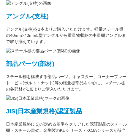
アングル(支柱)
アングル(支柱)
を1本よりご購入いただけます。軽量スチール棚
の
40mm×40mmL型アングル
から重量物収納の中量棚アングルま
で取り揃えています。
部品パーツ(部材)
スチール棚を構成する
部品パーツ
。
キャスター
、
コーナープレー
ト
、
ビス(ボルト・ナット)
等の軽量棚部品を中心に、スチール棚
の各部材が1点よりご購入いただけます。
JIS(日本産業規格)認証製品
日本産業規格(JIS)が定める基準をクリアした認証製品のスチール
棚・スチール書架。金剛製のKUシリーズ・KCJAシリーズが該当