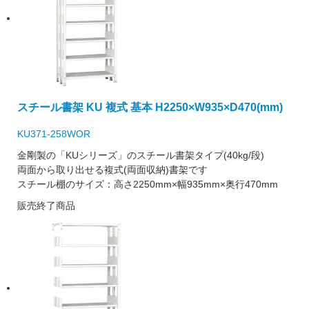
スチール書架 KU 複式 基本 H2250×W935×D470(mm)
KU371-258WOR
金剛製の「KUシリーズ」のスチール書架タイプ(40kg/段)
両面から取り出せる複式(両面収納)書架です
スチール棚のサイズ：高さ2250mm×幅935mm×奥行470mm
販売終了商品