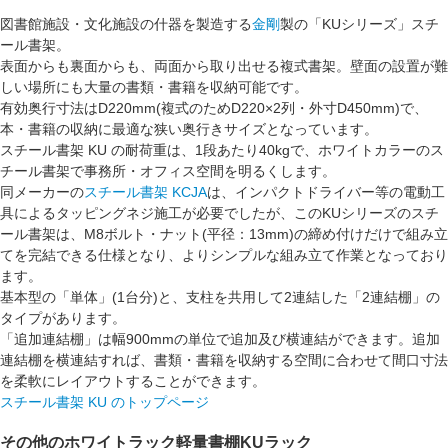
図書館施設・文化施設の什器を製造する
金剛
製の「KUシリーズ」スチ
ール書架。
表面からも裏面からも、両面から取り出せる
複式書架
。壁面の設置が難
しい場所にも大量の書類・書籍を収納可能です。
有効奥行寸法は
D220mm
(複式のためD220×2列・外寸D450mm)で、
本・書籍の収納に最適な狭い奥行きサイズとなっています。
スチール書架 KU の耐荷重は、
1段あたり40kg
で、ホワイトカラーのス
チール書架で事務所・オフィス空間を明るくします。
同メーカーの
スチール書架 KCJA
は、インパクトドライバー等の電動工
具によるタッピングネジ施工が必要でしたが、このKUシリーズのスチ
ール書架は、M8ボルト・ナット(平径：13mm)の締め付けだけで組み立
てを完結できる仕様となり、よりシンプルな組み立て作業となっており
ます。
基本型の「
単体
」(1台分)と、支柱を共用して2連結した「
2連結棚
」の
タイプがあります。
「
追加連結棚
」は
幅900mm
の単位で追加及び横連結ができます。追加
連結棚を横連結すれば、書類・書籍を収納する空間に合わせて間口寸法
を柔軟にレイアウトすることができます。
スチール書架 KU のトップページ
その他のホワイトラック軽量書棚KUラック