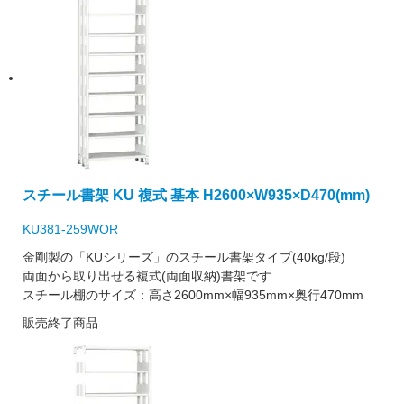
スチール書架 KU 複式 基本 H2600×W935×D470(mm)
KU381-259WOR
金剛製の「KUシリーズ」のスチール書架タイプ(40kg/段)
両面から取り出せる複式(両面収納)書架です
スチール棚のサイズ：高さ2600mm×幅935mm×奥行470mm
販売終了商品