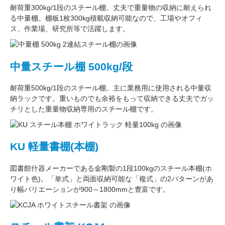
耐荷重300kg/1段
のスチール棚。丈夫で重量物の収納に耐えられ
る中量棚。
棚板1枚300kg積載収納可能
なので、工場やオフィ
ス、作業場、研究所等で活躍します。
中量スチール棚 500kg/段
耐荷重500kg/1段
のスチール棚。主に
業務用
に使用される中量収
納ラックです。重いものでも余裕をもって収納できる丈夫でガッ
チリとした
重量物収納専用
のスチール棚です。
KU 軽量書棚(本棚)
図書館什器メーカーである
金剛
製の
1段100kg
のスチール本棚(ホ
ワイト色)。
「単式」
と両面収納可能な
「複式」
の2パターンがあ
り
幅バリエーション
が
900～1800mm
と豊富です。