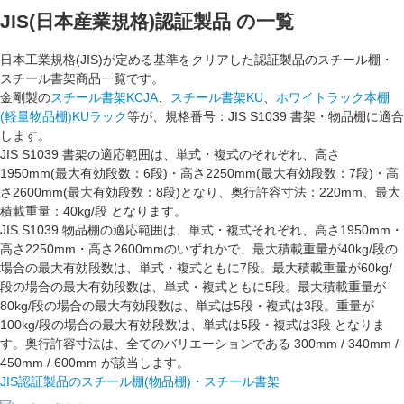
JIS(日本産業規格)認証製品
の一覧
日本工業規格(JIS)が定める基準をクリアした認証製品のスチール棚・
スチール書架商品一覧です。
金剛製の
スチール書架KCJA
、
スチール書架KU
、
ホワイトラック本棚
(軽量物品棚)KUラック
等が、
規格番号：JIS S1039 書架・物品棚
に適合
します。
JIS S1039 書架
の適応範囲は、単式・複式のそれぞれ、高さ
1950mm(最大有効段数：6段)・高さ2250mm(最大有効段数：7段)・高
さ2600mm(最大有効段数：8段)となり、奥行許容寸法：220mm、最大
積載重量：40kg/段 となります。
JIS S1039 物品棚
の適応範囲は、単式・複式それぞれ、高さ1950mm・
高さ2250mm・高さ2600mmのいずれかで、最大積載重量が40kg/段の
場合の最大有効段数は、単式・複式ともに7段。最大積載重量が60kg/
段の場合の最大有効段数は、単式・複式ともに5段。最大積載重量が
80kg/段の場合の最大有効段数は、単式は5段・複式は3段。重量が
100kg/段の場合の最大有効段数は、単式は5段・複式は3段 となりま
す。奥行許容寸法は、全てのバリエーションである 300mm / 340mm /
450mm / 600mm が該当します。
JIS認証製品のスチール棚(物品棚)・スチール書架