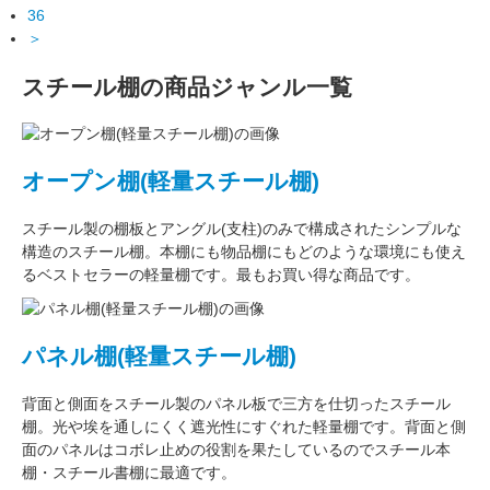
36
＞
スチール棚の商品ジャンル一覧
オープン棚(軽量スチール棚)
スチール製の棚板
と
アングル(支柱)
のみで構成された
シンプルな
構造
のスチール棚。本棚にも物品棚にもどのような環境にも使え
るベストセラーの軽量棚です。最もお買い得な商品です。
パネル棚(軽量スチール棚)
背面と側面をスチール製の
パネル板で三方を仕切った
スチール
棚。
光や埃を通しにくく遮光性にすぐれた
軽量棚です。背面と側
面のパネルはコボレ止めの役割を果たしているのでスチール本
棚・スチール書棚に最適です。