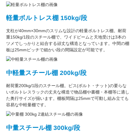
軽量ボルトレス棚 150kg/段
支柱が
40mm×30mm
のスリムな設計の軽量ボルトレス棚。
耐荷
重150kg/1段
のスチール棚で、ワイドビームと天地受けは3本の
ツメでしっかりと結合する頑丈な構造となっています。中間の棚
板は
25mmピッチ
で細かい段の間隔設定が可能です。
中軽量スチール棚 200kg/段
耐荷重200kg/1段
のスチール棚。ビス(ボルト・ナット)の要らな
い
ボルトレスラック
の丈夫な構造で物品棚や書棚・本棚等に適し
た奥行サイズが揃います。
棚板間隔は25mmで可動し
組み立ても
容易な中軽量棚です。
中量スチール棚 300kg/段