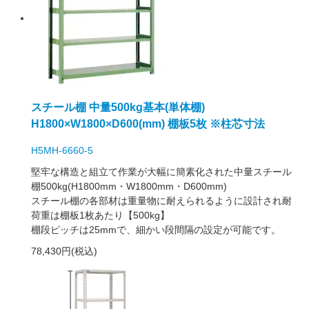
スチール棚 中量500kg基本(単体棚)
H1800×W1800×D600(mm) 棚板5枚 ※柱芯寸法
H5MH-6660-5
堅牢な構造と組立て作業が大幅に簡素化された中量スチール
棚500kg(H1800mm・W1800mm・D600mm)
スチール棚の各部材は重量物に耐えられるように設計され耐
荷重は棚板1枚あたり【500kg】
棚段ピッチは25mmで、細かい段間隔の設定が可能です。
78,430円(税込)