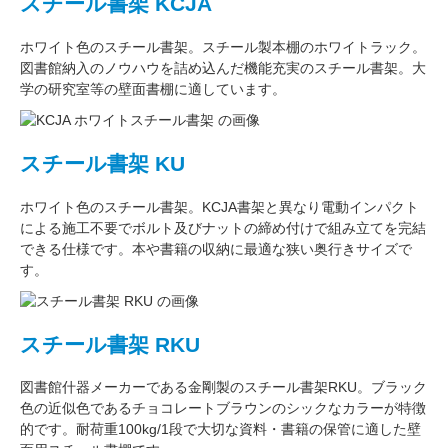
スチール書架 KCJA
ホワイト色
のスチール書架。スチール製本棚の
ホワイトラック
。
図書館納入のノウハウを詰め込んだ機能充実のスチール書架。
大
学の研究室
等の壁面書棚に適しています。
スチール書架 KU
ホワイト色
のスチール書架。KCJA書架と異なり電動インパクト
による施工不要でボルト及びナットの締め付けで組み立てを完結
できる仕様です。本や書籍の収納に最適な
狭い奥行きサイズ
で
す。
スチール書架 RKU
図書館什器メーカーである
金剛
製のスチール書架RKU。ブラック
色の近似色である
チョコレートブラウン
のシックなカラーが特徴
的です。耐荷重
100kg/1段
で大切な資料・書籍の保管に適した壁