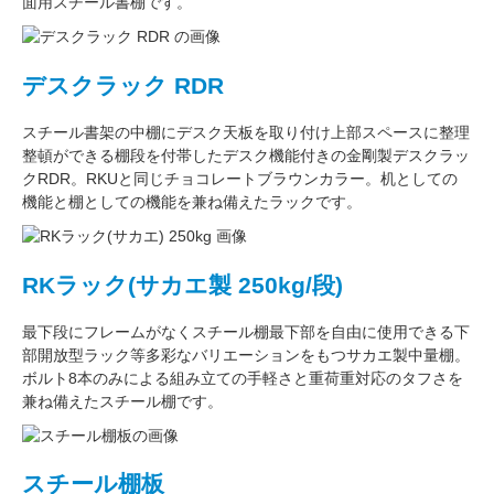
面用スチール書棚です。
デスクラック RDR
スチール書架の中棚にデスク天板を取り付け上部スペースに整理
整頓ができる棚段を付帯したデスク機能付きの
金剛
製デスクラッ
クRDR。RKUと同じ
チョコレートブラウン
カラー。
机としての
機能
と
棚としての機能
を兼ね備えたラックです。
RKラック(サカエ製 250kg/段)
最下段にフレームがなくスチール棚最下部を自由に使用できる
下
部開放型ラック
等多彩なバリエーションをもつサカエ製中量棚。
ボルト8本のみによる組み立ての手軽さと重荷重対応のタフさを
兼ね備えたスチール棚です。
スチール棚板