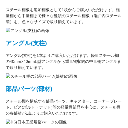
スチール棚板
を
追加棚板
として1枚からご購入いただけます。軽
量棚から中量棚まで様々な種類のスチール棚板（
瀬戸内スチール
製
）を、色々なサイズで取り揃えています。
アングル(支柱)
アングル(支柱)
を1本よりご購入いただけます。軽量スチール棚
の
40mm×40mmL型アングル
から重量物収納の中量棚アングルま
で取り揃えています。
部品パーツ(部材)
スチール棚を構成する
部品パーツ
。
キャスター
、
コーナープレー
ト
、
ビス(ボルト・ナット)
等の軽量棚部品を中心に、スチール棚
の各部材が1点よりご購入いただけます。