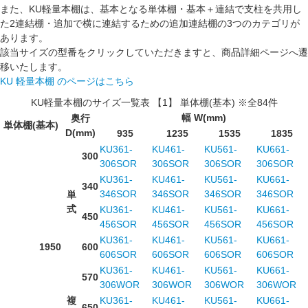
また、KU軽量本棚は、基本となる
単体棚
・基本＋連結で支柱を共用し
た
2連結棚
・追加で横に連結するための
追加連結棚
の3つのカテゴリが
あります。
該当サイズの型番をクリックしていただきますと、商品詳細ページへ遷
移いたします。
KU 軽量本棚 のページはこちら
KU軽量本棚のサイズ一覧表 【1】 単体棚(基本) ※全84件
幅 W(mm)
奥行
単体棚(基本)
D(mm)
935
1235
1535
1835
KU361-
KU461-
KU561-
KU661-
300
306SOR
306SOR
306SOR
306SOR
KU361-
KU461-
KU561-
KU661-
340
346SOR
346SOR
346SOR
346SOR
単
式
KU361-
KU461-
KU561-
KU661-
450
456SOR
456SOR
456SOR
456SOR
KU361-
KU461-
KU561-
KU661-
1950
600
606SOR
606SOR
606SOR
606SOR
KU361-
KU461-
KU561-
KU661-
570
306WOR
306WOR
306WOR
306WOR
複
KU361-
KU461-
KU561-
KU661-
650