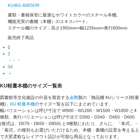
KU461-606SOR
書類・書籍保管に最適なホワイトカラーのスチール本棚。
機能充実の書棚（本棚）のエキスパート。
スチール棚のサイズ：高さ1950mm×幅1235mm×奥行600mm
販売終了商品
1
2
・・・
34
＞
KU軽量本棚のサイズ一覧表
図書館等文化施設の什器を製造する
金剛
製の「物品棚 KUシリーズ(軽量
棚)」
KU 軽量本棚
のサイズ一覧を以下にまとめています。
幅バリエーションは呼び寸法で W900・W1200・W1500・W1800 と4
種類、奥行バリエーションは呼び寸法で D300・D340・D450・D600
(複式は、D570・D650・D850) と4種類にわたり、さらに、「
単式
」・
「
複式
」の種別もお選びいただけるため、本棚・書棚の設置を考える上
で大変柔軟なレイアウト設計が可能な商品となっております。