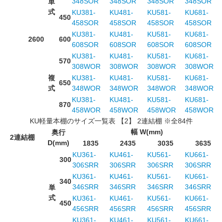
348SOR
348SOR
348SOR
348SOR
単
式
KU381-
KU481-
KU581-
KU681-
450
458SOR
458SOR
458SOR
458SOR
KU381-
KU481-
KU581-
KU681-
2600
600
608SOR
608SOR
608SOR
608SOR
KU381-
KU481-
KU581-
KU681-
570
308WOR
308WOR
308WOR
308WOR
複
KU381-
KU481-
KU581-
KU681-
650
式
348WOR
348WOR
348WOR
348WOR
KU381-
KU481-
KU581-
KU681-
870
458WOR
458WOR
458WOR
458WOR
KU軽量本棚のサイズ一覧表 【2】 2連結棚 ※全84件
幅 W(mm)
奥行
2連結棚
D(mm)
1835
2435
3035
3635
KU361-
KU461-
KU561-
KU661-
300
306SRR
306SRR
306SRR
306SRR
KU361-
KU461-
KU561-
KU661-
340
346SRR
346SRR
346SRR
346SRR
単
式
KU361-
KU461-
KU561-
KU661-
450
456SRR
456SRR
456SRR
456SRR
KU361-
KU461-
KU561-
KU661-