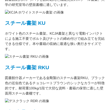
学の研究室
等の壁面書棚に適しています。
スチール書架 KU
ホワイト色
のスチール書架。KCJA書架と異なり電動インパクト
による施工不要でボルト及びナットの締め付けで組み立てを完結
できる仕様です。本や書籍の収納に最適な
狭い奥行きサイズ
で
す。
スチール書架 RKU
図書館什器メーカーである
金剛
製のスチール書架RKU。ブラック
色の近似色である
チョコレートブラウン
のシックなカラーが特徴
的です。耐荷重
100kg/1段
で大切な資料・書籍の保管に適した壁
面用スチール書棚です。