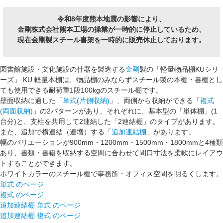
令和8年度熊本地震の影響により、
金剛株式会社熊本工場の操業が一時的に停止しているため、
現在金剛製スチール書架を一時的に販売休止しております。
図書館施設・文化施設の什器を製造する
金剛
製の「軽量物品棚KUシリ
ーズ」
KU 軽量本棚
は、物品棚のみならずスチール製の本棚・書棚とし
ても使用できる
耐荷重1段100kg
のスチール棚です。
壁面収納
に適した「
単式(片側収納)
」、
両側から収納
ができる「
複式
(両面収納)
」の2パターンがあり、それぞれに、基本型の「
単体棚
」(1
台分)と、支柱を共用して2連結した「
2連結棚
」のタイプがあります。
また、追加で横連結（連増）する「
追加連結棚
」があります。
幅のバリエーションが
900mm
・
1200mm
・
1500mm
・
1800mm
と4種類
あり、書類・書籍を収納する空間に合わせて間口寸法を柔軟にレイアウ
トすることができます。
ホワイトカラーのスチール棚で事務所・オフィス空間を明るくします。
単式 のページ
複式 のページ
追加連結棚 単式 のページ
追加連結棚 複式 のページ