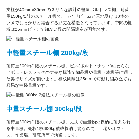
支柱が
40mm×30mm
のスリムな設計の軽量ボルトレス棚。
耐荷
重150kg/1段
のスチール棚で、ワイドビームと天地受けは3本の
ツメでしっかりと結合する頑丈な構造となっています。中間の棚
板は
25mmピッチ
で細かい段の間隔設定が可能です。
中軽量スチール棚 200kg/段
耐荷重200kg/1段
のスチール棚。ビス(ボルト・ナット)の要らな
い
ボルトレスラック
の丈夫な構造で物品棚や書棚・本棚等に適し
た奥行サイズが揃います。
棚板間隔は25mmで可動し
組み立ても
容易な中軽量棚です。
中量スチール棚 300kg/段
耐荷重300kg/1段
のスチール棚。丈夫で重量物の収納に耐えられ
る中量棚。
棚板1枚300kg積載収納可能
なので、工場やオフィ
ス、作業場、研究所等で活躍します。