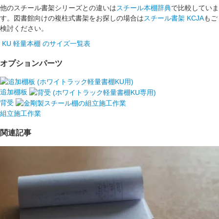
他のスチール書架シリーズとの違いは
スチール本棚辞典
で比較していま
す。図書館向けの複柱式書架をお探しの場合は
スチール書架 KCJA
もご
検討ください。
KU 軽量本棚 のサイズ一覧表
オプションパーツ
追加棚板
背受
組立施工作業
関連記事