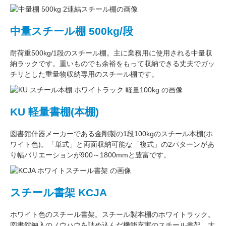
中量スチール棚 500kg/段
耐荷重500kg/1段
のスチール棚。主に
業務用
に使用される中量収
納ラックです。重いものでも余裕をもって収納できる丈夫でガッ
チリとした
重量物収納専用
のスチール棚です。
KU 軽量書棚(本棚)
図書館什器メーカーである
金剛
製の
1段100kg
のスチール本棚(ホ
ワイト色)。
「単式」
と両面収納可能な
「複式」
の2パターンがあ
り
幅バリエーション
が
900～1800mm
と豊富です。
スチール書架 KCJA
ホワイト色
のスチール書架。スチール製本棚の
ホワイトラック
。
図書館納入のノウハウを詰め込んだ機能充実のスチール書架。
大