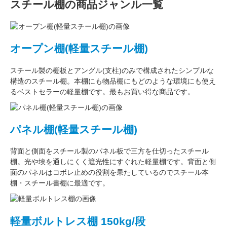
スチール棚の商品ジャンル一覧
オープン棚(軽量スチール棚)
スチール製の棚板
と
アングル(支柱)
のみで構成された
シンプルな
構造
のスチール棚。本棚にも物品棚にもどのような環境にも使え
るベストセラーの軽量棚です。最もお買い得な商品です。
パネル棚(軽量スチール棚)
背面と側面をスチール製の
パネル板で三方を仕切った
スチール
棚。
光や埃を通しにくく遮光性にすぐれた
軽量棚です。背面と側
面のパネルはコボレ止めの役割を果たしているのでスチール本
棚・スチール書棚に最適です。
軽量ボルトレス棚 150kg/段