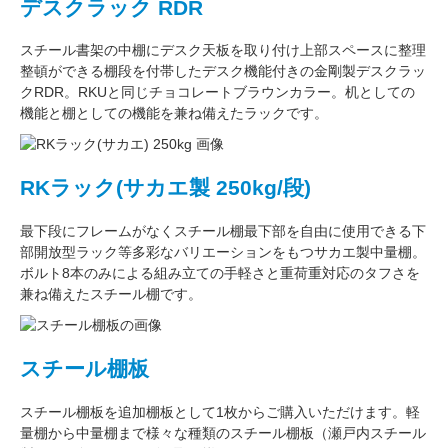
デスクラック RDR
スチール書架の中棚にデスク天板を取り付け上部スペースに整理
整頓ができる棚段を付帯したデスク機能付きの
金剛
製デスクラッ
クRDR。RKUと同じ
チョコレートブラウン
カラー。
机としての
機能
と
棚としての機能
を兼ね備えたラックです。
RKラック(サカエ製 250kg/段)
最下段にフレームがなくスチール棚最下部を自由に使用できる
下
部開放型ラック
等多彩なバリエーションをもつサカエ製中量棚。
ボルト8本のみによる組み立ての手軽さと重荷重対応のタフさを
兼ね備えたスチール棚です。
スチール棚板
スチール棚板
を
追加棚板
として1枚からご購入いただけます。軽
量棚から中量棚まで様々な種類のスチール棚板（
瀬戸内スチール