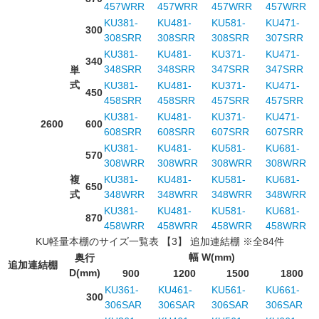
457WRR
457WRR
457WRR
457WRR
KU381-
KU481-
KU581-
KU471-
300
308SRR
308SRR
308SRR
307SRR
KU381-
KU481-
KU371-
KU471-
340
348SRR
348SRR
347SRR
347SRR
単
式
KU381-
KU481-
KU371-
KU471-
450
458SRR
458SRR
457SRR
457SRR
KU381-
KU481-
KU371-
KU471-
2600
600
608SRR
608SRR
607SRR
607SRR
KU381-
KU481-
KU581-
KU681-
570
308WRR
308WRR
308WRR
308WRR
複
KU381-
KU481-
KU581-
KU681-
650
式
348WRR
348WRR
348WRR
348WRR
KU381-
KU481-
KU581-
KU681-
870
458WRR
458WRR
458WRR
458WRR
KU軽量本棚のサイズ一覧表 【3】 追加連結棚 ※全84件
幅 W(mm)
奥行
追加連結棚
D(mm)
900
1200
1500
1800
KU361-
KU461-
KU561-
KU661-
300
306SAR
306SAR
306SAR
306SAR