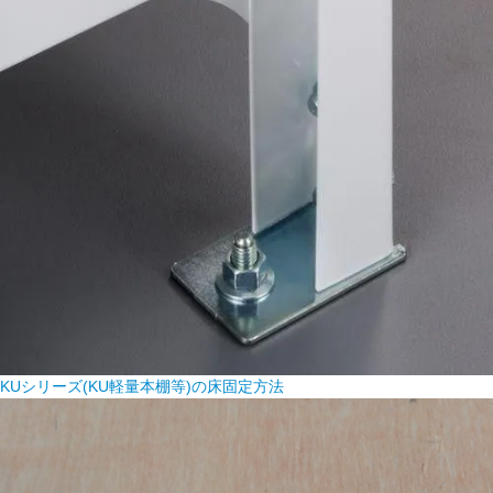
KUシリーズ(KU軽量本棚等)の床固定方法