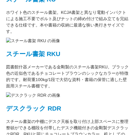
ホワイト色
のスチール書架。KCJA書架と異なり電動インパクト
による施工不要でボルト及びナットの締め付けで組み立てを完結
できる仕様です。本や書籍の収納に最適な
狭い奥行きサイズ
で
す。
スチール書架 RKU
図書館什器メーカーである
金剛
製のスチール書架RKU。ブラック
色の近似色である
チョコレートブラウン
のシックなカラーが特徴
的です。耐荷重
100kg/1段
で大切な資料・書籍の保管に適した壁
面用スチール書棚です。
デスクラック RDR
スチール書架の中棚にデスク天板を取り付け上部スペースに整理
整頓ができる棚段を付帯したデスク機能付きの
金剛
製デスクラッ
クRDR。RKUと同じ
チョコレートブラウン
カラー。
机としての