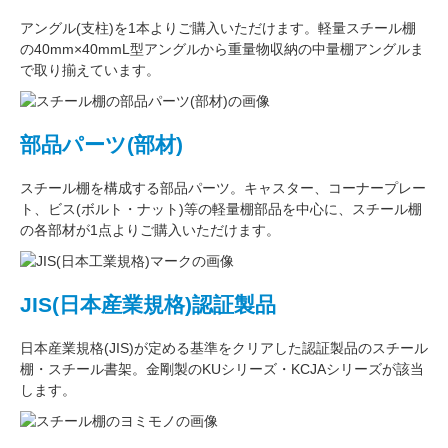
アングル(支柱)
を1本よりご購入いただけます。軽量スチール棚
の
40mm×40mmL型アングル
から重量物収納の中量棚アングルま
で取り揃えています。
部品パーツ(部材)
スチール棚を構成する
部品パーツ
。
キャスター
、
コーナープレー
ト
、
ビス(ボルト・ナット)
等の軽量棚部品を中心に、スチール棚
の各部材が1点よりご購入いただけます。
JIS(日本産業規格)認証製品
日本産業規格(JIS)が定める基準をクリアした認証製品のスチール
棚・スチール書架。金剛製のKUシリーズ・KCJAシリーズが該当
します。