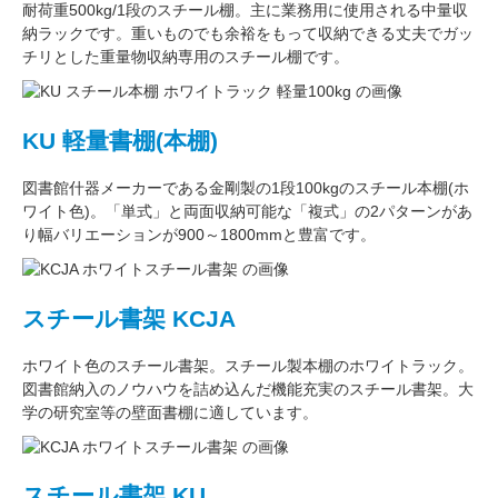
耐荷重500kg/1段
のスチール棚。主に
業務用
に使用される中量収
納ラックです。重いものでも余裕をもって収納できる丈夫でガッ
チリとした
重量物収納専用
のスチール棚です。
KU 軽量書棚(本棚)
図書館什器メーカーである
金剛
製の
1段100kg
のスチール本棚(ホ
ワイト色)。
「単式」
と両面収納可能な
「複式」
の2パターンがあ
り
幅バリエーション
が
900～1800mm
と豊富です。
スチール書架 KCJA
ホワイト色
のスチール書架。スチール製本棚の
ホワイトラック
。
図書館納入のノウハウを詰め込んだ機能充実のスチール書架。
大
学の研究室
等の壁面書棚に適しています。
スチール書架 KU