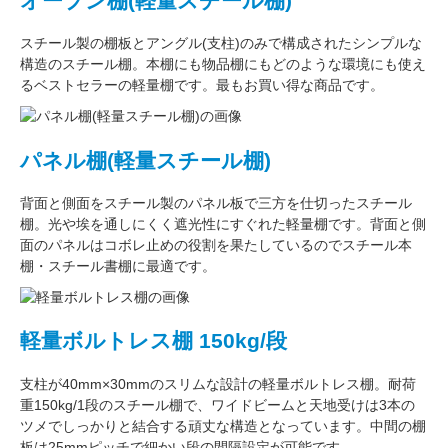
オープン棚(軽量スチール棚)
スチール製の棚板
と
アングル(支柱)
のみで構成された
シンプルな
構造
のスチール棚。本棚にも物品棚にもどのような環境にも使え
るベストセラーの軽量棚です。最もお買い得な商品です。
パネル棚(軽量スチール棚)
背面と側面をスチール製の
パネル板で三方を仕切った
スチール
棚。
光や埃を通しにくく遮光性にすぐれた
軽量棚です。背面と側
面のパネルはコボレ止めの役割を果たしているのでスチール本
棚・スチール書棚に最適です。
軽量ボルトレス棚 150kg/段
支柱が
40mm×30mm
のスリムな設計の軽量ボルトレス棚。
耐荷
重150kg/1段
のスチール棚で、ワイドビームと天地受けは3本の
ツメでしっかりと結合する頑丈な構造となっています。中間の棚
板は
25mmピッチ
で細かい段の間隔設定が可能です。