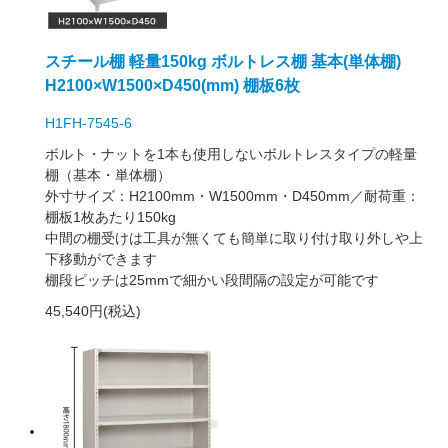
スチール棚 軽量150kg ボルトレス棚 基本(単体棚)
H2100×W1500×D450(mm) 棚板6枚
H1FH-7545-6
ボルト・ナットを1本も使用しないボルトレスタイプの軽量
棚（基本・単体棚）
外寸サイズ：H2100mm・W1500mm・D450mm／耐荷重：
棚板1枚あたり150kg
中間の棚受けは工具が無くても簡単に取り付け取り外しや上
下移動ができます
棚段ピッチは25mmで細かい段間隔の設定が可能です
45,540円(税込)