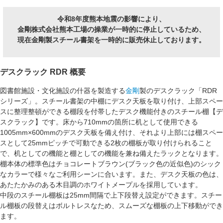
令和8年度熊本地震の影響により、
金剛株式会社熊本工場の操業が一時的に停止しているため、
現在金剛製スチール書架を一時的に販売休止しております。
デスクラック RDR 概要
図書館施設・文化施設の什器を製造する
金剛
製のデスクラック「RDR
シリーズ」。スチール書架の中棚にデスク天板を取り付け、上部スペー
スに整理整頓ができる棚段を付帯したデスク機能付きのスチール棚【
デ
スクラック
】です。床から710mmの箇所に机として使用できる
1005mm×600mm
のデスク天板を備え付け、それより上部には棚スペー
スとして25mmピッチで可動できる2枚の棚板が取り付けられること
で、
机としての機能
と
棚としての機能
を兼ね備えたラックとなります。
棚本体の標準色は
チョコレートブラウン
(ブラック色の近似色)のシック
なカラーで様々なご利用シーンに合います。また、デスク天板の色は、
あたたかみのある木目調の
ホワイトメープル
を採用しています。
中段のスチール棚板は
25mm間隔
で上下段替え設定ができます。スチー
ル棚板の段替えは
ボルトレス
なため、スムーズな棚板の上下移動ができ
ます。