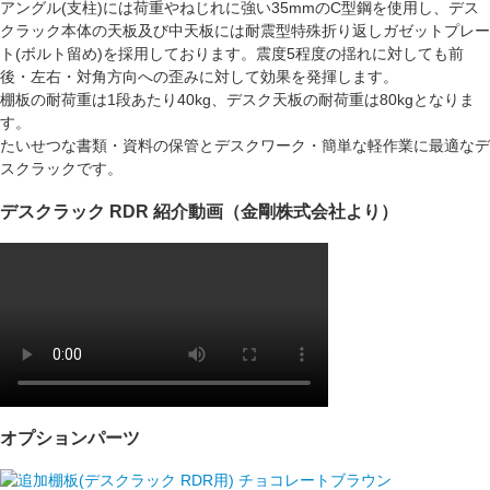
アングル(支柱)には荷重やねじれに強い
35mmのC型鋼
を使用し、デス
クラック本体の天板及び中天板には
耐震型特殊折り返しガゼットプレー
ト(ボルト留め)
を採用しております。震度5程度の揺れに対しても前
後・左右・対角方向への
歪みに対して効果を発揮
します。
棚板の耐荷重は
1段あたり40kg
、デスク天板の耐荷重は
80kg
となりま
す。
たいせつな書類・資料の保管とデスクワーク・簡単な軽作業に最適なデ
スクラックです。
デスクラック RDR 紹介動画（金剛株式会社より）
オプションパーツ