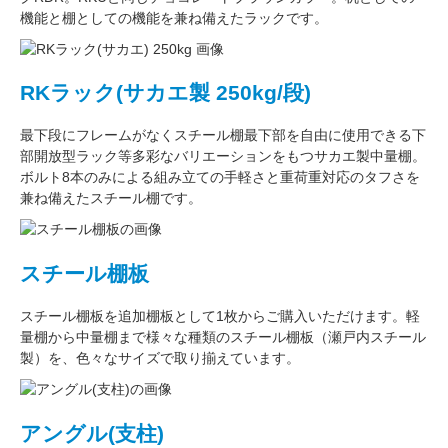
機能
と
棚としての機能
を兼ね備えたラックです。
RKラック(サカエ製 250kg/段)
最下段にフレームがなくスチール棚最下部を自由に使用できる
下
部開放型ラック
等多彩なバリエーションをもつサカエ製中量棚。
ボルト8本のみによる組み立ての手軽さと重荷重対応のタフさを
兼ね備えたスチール棚です。
スチール棚板
スチール棚板
を
追加棚板
として1枚からご購入いただけます。軽
量棚から中量棚まで様々な種類のスチール棚板（
瀬戸内スチール
製
）を、色々なサイズで取り揃えています。
アングル(支柱)