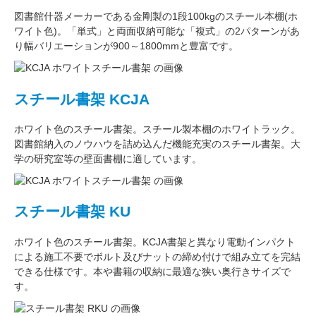
図書館什器メーカーである
金剛
製の
1段100kg
のスチール本棚(ホ
ワイト色)。
「単式」
と両面収納可能な
「複式」
の2パターンがあ
り
幅バリエーション
が
900～1800mm
と豊富です。
スチール書架 KCJA
ホワイト色
のスチール書架。スチール製本棚の
ホワイトラック
。
図書館納入のノウハウを詰め込んだ機能充実のスチール書架。
大
学の研究室
等の壁面書棚に適しています。
スチール書架 KU
ホワイト色
のスチール書架。KCJA書架と異なり電動インパクト
による施工不要でボルト及びナットの締め付けで組み立てを完結
できる仕様です。本や書籍の収納に最適な
狭い奥行きサイズ
で
す。