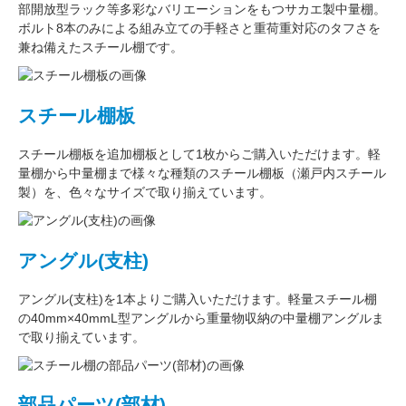
部開放型ラック
等多彩なバリエーションをもつサカエ製中量棚。
ボルト8本のみによる組み立ての手軽さと重荷重対応のタフさを
兼ね備えたスチール棚です。
スチール棚板
スチール棚板
を
追加棚板
として1枚からご購入いただけます。軽
量棚から中量棚まで様々な種類のスチール棚板（
瀬戸内スチール
製
）を、色々なサイズで取り揃えています。
アングル(支柱)
アングル(支柱)
を1本よりご購入いただけます。軽量スチール棚
の
40mm×40mmL型アングル
から重量物収納の中量棚アングルま
で取り揃えています。
部品パーツ(部材)