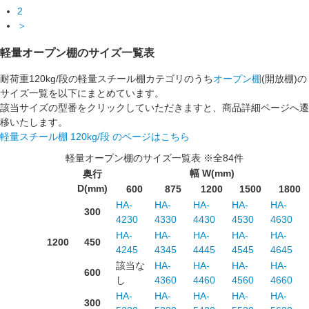
2
＞
軽量オープン棚のサイズ一覧表
耐荷重120kg/段の軽量スチール棚カテゴリのうち
オープン棚
(開放棚)の
サイズ一覧を以下にまとめています。
該当サイズの型番をクリックしていただきますと、商品詳細ページへ遷
移いたします。
軽量スチール棚 120kg/段 のページはこちら
軽量オープン棚のサイズ一覧表 ※全84件
幅 W(mm)
奥行
D(mm)
600
875
1200
1500
1800
HA-
HA-
HA-
HA-
HA-
300
4230
4330
4430
4530
4630
HA-
HA-
HA-
HA-
HA-
1200
450
4245
4345
4445
4545
4645
該当な
HA-
HA-
HA-
HA-
600
し
4360
4460
4560
4660
HA-
HA-
HA-
HA-
HA-
300