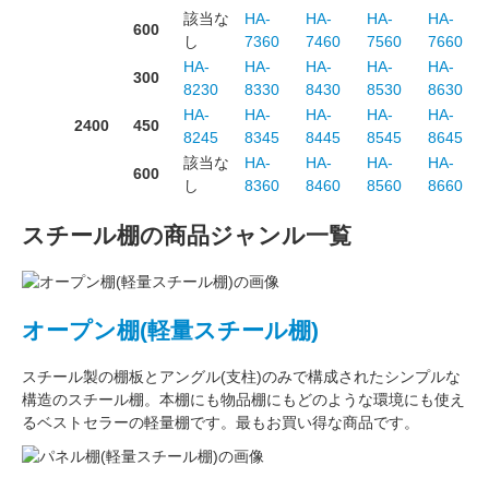
該当な
HA-
HA-
HA-
HA-
600
し
7360
7460
7560
7660
HA-
HA-
HA-
HA-
HA-
300
8230
8330
8430
8530
8630
HA-
HA-
HA-
HA-
HA-
2400
450
8245
8345
8445
8545
8645
該当な
HA-
HA-
HA-
HA-
600
し
8360
8460
8560
8660
スチール棚の商品ジャンル一覧
オープン棚(軽量スチール棚)
スチール製の棚板
と
アングル(支柱)
のみで構成された
シンプルな
構造
のスチール棚。本棚にも物品棚にもどのような環境にも使え
るベストセラーの軽量棚です。最もお買い得な商品です。