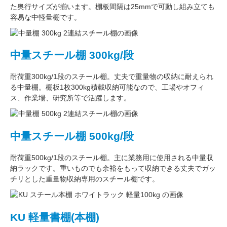
た奥行サイズが揃います。
棚板間隔は25mmで可動し
組み立ても
容易な中軽量棚です。
中量スチール棚 300kg/段
耐荷重300kg/1段
のスチール棚。丈夫で重量物の収納に耐えられ
る中量棚。
棚板1枚300kg積載収納可能
なので、工場やオフィ
ス、作業場、研究所等で活躍します。
中量スチール棚 500kg/段
耐荷重500kg/1段
のスチール棚。主に
業務用
に使用される中量収
納ラックです。重いものでも余裕をもって収納できる丈夫でガッ
チリとした
重量物収納専用
のスチール棚です。
KU 軽量書棚(本棚)