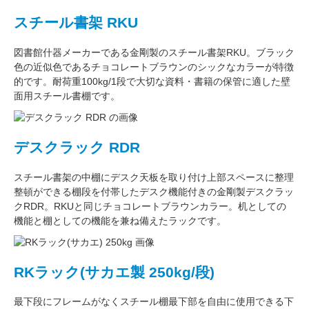
スチール書架 RKU
図書館什器メーカーである
金剛
製のスチール書架RKU。ブラック
色の近似色である
チョコレートブラウン
のシックなカラーが特徴
的です。耐荷重
100kg/1段
で大切な資料・書籍の保管に適した壁
面用スチール書棚です。
デスクラック RDR
スチール書架の中棚にデスク天板を取り付け上部スペースに整理
整頓ができる棚段を付帯したデスク機能付きの
金剛
製デスクラッ
クRDR。RKUと同じ
チョコレートブラウン
カラー。
机としての
機能
と
棚としての機能
を兼ね備えたラックです。
RKラック(サカエ製 250kg/段)
最下段にフレームがなくスチール棚最下部を自由に使用できる
下