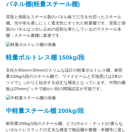
パネル棚(軽量スチール棚)
背面と側面をスチール製の
パネル板で三方を仕切った
スチール
棚。
光や埃を通しにくく遮光性にすぐれた
軽量棚です。背面と側
面のパネルはコボレ止めの役割を果たしているのでスチール本
棚・スチール書棚に最適です。
軽量ボルトレス棚 150kg/段
支柱が
40mm×30mm
のスリムな設計の軽量ボルトレス棚。
耐荷
重150kg/1段
のスチール棚で、ワイドビームと天地受けは3本の
ツメでしっかりと結合する頑丈な構造となっています。中間の棚
板は
25mmピッチ
で細かい段の間隔設定が可能です。
中軽量スチール棚 200kg/段
耐荷重200kg/1段
のスチール棚。ビス(ボルト・ナット)の要らな
い
ボルトレスラック
の丈夫な構造で物品棚や書棚・本棚等に適し