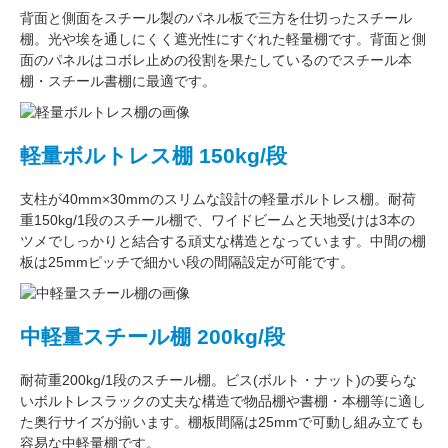
背面と側面をスチール製の
パネル板で三方を仕切った
スチール
棚。
光や埃を通しにくく遮光性にすぐれた
軽量棚です。背面と側
面のパネルはコボレ止めの役割を果たしているのでスチール本
棚・スチール書棚に最適です。
軽量ボルトレス棚 150kg/段
支柱が
40mm×30mm
のスリムな設計の軽量ボルトレス棚。
耐荷
重150kg/1段
のスチール棚で、ワイドビームと天地受けは3本の
ツメでしっかりと結合する頑丈な構造となっています。中間の棚
板は
25mmピッチ
で細かい段の間隔設定が可能です。
中軽量スチール棚 200kg/段
耐荷重200kg/1段
のスチール棚。ビス(ボルト・ナット)の要らな
い
ボルトレスラック
の丈夫な構造で物品棚や書棚・本棚等に適し
た奥行サイズが揃います。
棚板間隔は25mmで可動し
組み立ても
容易な中軽量棚です。