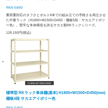
RKN-5485I
重荷重対応のタフさとボルト8本での組み立ての手軽さを両立させ
た中量ラック（H1800×W1500×D450・棚板5段・サカエアイボリ
ー色）。堅牢な本体構造を誇るサカエ製RKラックシリーズ。
128,150円(税込)
標準型 RKラック単体棚(基本) H1800×W1500×D450(mm)
棚板4段 サカエアイボリー色
RKN-5484I