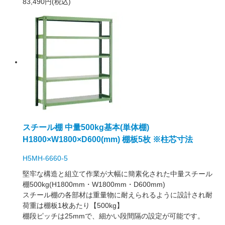
83,490円(税込)
スチール棚 中量500kg基本(単体棚)
H1800×W1800×D600(mm) 棚板5枚 ※柱芯寸法
H5MH-6660-5
堅牢な構造と組立て作業が大幅に簡素化された中量スチール
棚500kg(H1800mm・W1800mm・D600mm)
スチール棚の各部材は重量物に耐えられるように設計され耐
荷重は棚板1枚あたり【500kg】
棚段ピッチは25mmで、細かい段間隔の設定が可能です。