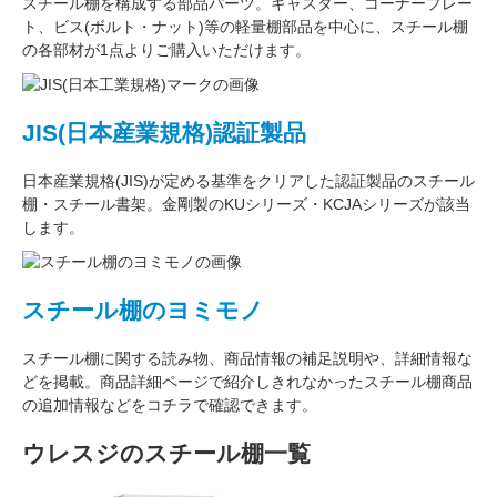
スチール棚を構成する
部品パーツ
。
キャスター
、
コーナープレー
ト
、
ビス(ボルト・ナット)
等の軽量棚部品を中心に、スチール棚
の各部材が1点よりご購入いただけます。
JIS(日本産業規格)認証製品
日本産業規格(JIS)が定める基準をクリアした認証製品のスチール
棚・スチール書架。金剛製のKUシリーズ・KCJAシリーズが該当
します。
スチール棚のヨミモノ
スチール棚に関する読み物、商品情報の補足説明や、詳細情報な
どを掲載。商品詳細ページで紹介しきれなかったスチール棚商品
の追加情報などをコチラで確認できます。
ウレスジのスチール棚一覧