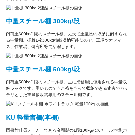
中量スチール棚 300kg/段
耐荷重300kg/1段
のスチール棚。丈夫で重量物の収納に耐えられ
る中量棚。
棚板1枚300kg積載収納可能
なので、工場やオフィ
ス、作業場、研究所等で活躍します。
中量スチール棚 500kg/段
耐荷重500kg/1段
のスチール棚。主に
業務用
に使用される中量収
納ラックです。重いものでも余裕をもって収納できる丈夫でガッ
チリとした
重量物収納専用
のスチール棚です。
KU 軽量書棚(本棚)
図書館什器メーカーである
金剛
製の
1段100kg
のスチール本棚(ホ