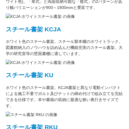
ワイト色)。
「単式」
と両面収納可能な
「複式」
の2パターンがあ
り
幅バリエーション
が
900～1800mm
と豊富です。
スチール書架 KCJA
ホワイト色
のスチール書架。スチール製本棚の
ホワイトラック
。
図書館納入のノウハウを詰め込んだ機能充実のスチール書架。
大
学の研究室
等の壁面書棚に適しています。
スチール書架 KU
ホワイト色
のスチール書架。KCJA書架と異なり電動インパクト
による施工不要でボルト及びナットの締め付けで組み立てを完結
できる仕様です。本や書籍の収納に最適な
狭い奥行きサイズ
で
す。
スチール書架 RKU