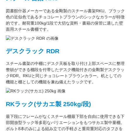
図書館什器メーカーである
金剛
製のスチール書架RKU。ブラック
色の近似色である
チョコレートブラウン
のシックなカラーが特徴
的です。耐荷重
100kg/1段
で大切な資料・書籍の保管に適した壁
面用スチール書棚です。
デスクラック RDR
スチール書架の中棚にデスク天板を取り付け上部スペースに整理
整頓ができる棚段を付帯したデスク機能付きの
金剛
製デスクラッ
クRDR。RKUと同じ
チョコレートブラウン
カラー。
机としての
機能
と
棚としての機能
を兼ね備えたラックです。
RKラック(サカエ製 250kg/段)
最下段にフレームがなくスチール棚最下部を自由に使用できる
下
部開放型ラック
等多彩なバリエーションをもつサカエ製中量棚。
ボルト8本のみによる組み立ての手軽さと重荷重対応のタフさを