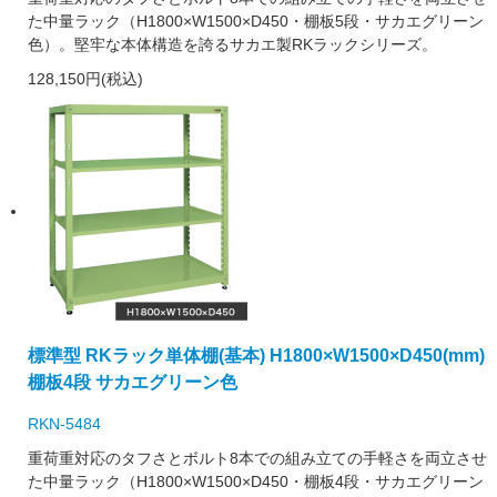
た中量ラック（H1800×W1500×D450・棚板5段・サカエグリーン
色）。堅牢な本体構造を誇るサカエ製RKラックシリーズ。
128,150円(税込)
標準型 RKラック単体棚(基本) H1800×W1500×D450(mm)
棚板4段 サカエグリーン色
RKN-5484
重荷重対応のタフさとボルト8本での組み立ての手軽さを両立させ
た中量ラック（H1800×W1500×D450・棚板4段・サカエグリーン