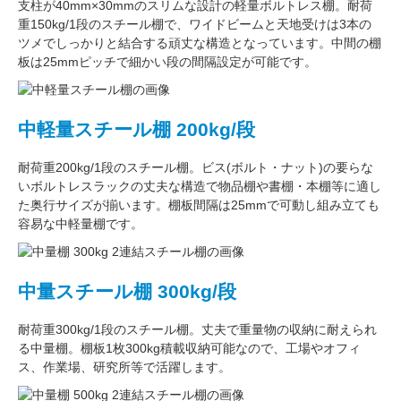
支柱が
40mm×30mm
のスリムな設計の軽量ボルトレス棚。
耐荷
重150kg/1段
のスチール棚で、ワイドビームと天地受けは3本の
ツメでしっかりと結合する頑丈な構造となっています。中間の棚
板は
25mmピッチ
で細かい段の間隔設定が可能です。
中軽量スチール棚 200kg/段
耐荷重200kg/1段
のスチール棚。ビス(ボルト・ナット)の要らな
い
ボルトレスラック
の丈夫な構造で物品棚や書棚・本棚等に適し
た奥行サイズが揃います。
棚板間隔は25mmで可動し
組み立ても
容易な中軽量棚です。
中量スチール棚 300kg/段
耐荷重300kg/1段
のスチール棚。丈夫で重量物の収納に耐えられ
る中量棚。
棚板1枚300kg積載収納可能
なので、工場やオフィ
ス、作業場、研究所等で活躍します。