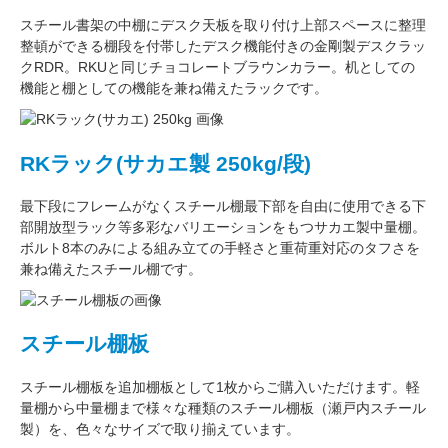
スチール書架の中棚にデスク天板を取り付け上部スペースに整理
整頓ができる棚段を付帯したデスク機能付きの
金剛
製デスクラッ
クRDR。RKUと同じ
チョコレートブラウン
カラー。
机としての
機能
と
棚としての機能
を兼ね備えたラックです。
RKラック(サカエ製 250kg/段)
最下段にフレームがなくスチール棚最下部を自由に使用できる
下
部開放型ラック
等多彩なバリエーションをもつサカエ製中量棚。
ボルト8本のみによる組み立ての手軽さと重荷重対応のタフさを
兼ね備えたスチール棚です。
スチール棚板
スチール棚板
を
追加棚板
として1枚からご購入いただけます。軽
量棚から中量棚まで様々な種類のスチール棚板（
瀬戸内スチール
製
）を、色々なサイズで取り揃えています。