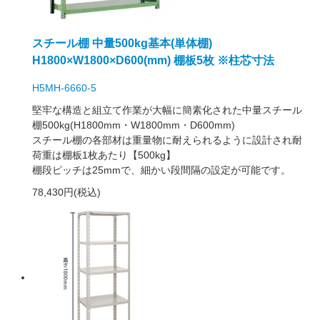
スチール棚 中量500kg基本(単体棚)
H1800×W1800×D600(mm) 棚板5枚 ※柱芯寸法
H5MH-6660-5
堅牢な構造と組立て作業が大幅に簡素化された中量スチール
棚500kg(H1800mm・W1800mm・D600mm)
スチール棚の各部材は重量物に耐えられるように設計され耐
荷重は棚板1枚あたり【500kg】
棚段ピッチは25mmで、細かい段間隔の設定が可能です。
78,430円(税込)