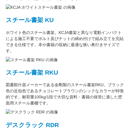
スチール書架 KU
ホワイト色
のスチール書架。KCJA書架と異なり電動インパクト
による施工不要でボルト及びナットの締め付けで組み立てを完結
できる仕様です。本や書籍の収納に最適な
狭い奥行きサイズ
で
す。
スチール書架 RKU
図書館什器メーカーである
金剛
製のスチール書架RKU。ブラック
色の近似色である
チョコレートブラウン
のシックなカラーが特徴
的です。耐荷重
100kg/1段
で大切な資料・書籍の保管に適した壁
面用スチール書棚です。
デスクラック RDR