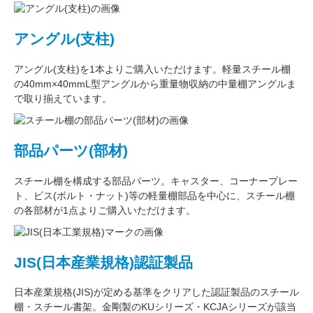
アングル(支柱)
アングル(支柱)
を1本よりご購入いただけます。軽量スチール棚
の
40mm×40mmL型アングル
から重量物収納の中量棚アングルま
で取り揃えています。
部品パーツ(部材)
スチール棚を構成する
部品パーツ
。
キャスター
、
コーナープレー
ト
、
ビス(ボルト・ナット)
等の軽量棚部品を中心に、スチール棚
の各部材が1点よりご購入いただけます。
JIS(日本産業規格)認証製品
日本産業規格(JIS)が定める基準をクリアした認証製品のスチール
棚・スチール書架。金剛製のKUシリーズ・KCJAシリーズが該当