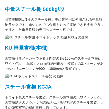
中量スチール棚 500kg/段
耐荷重500kg/1段
のスチール棚。主に
業務用
に使用される中量収
納ラックです。重いものでも余裕をもって収納できる丈夫でガッ
チリとした
重量物収納専用
のスチール棚です。
KU 軽量書棚(本棚)
図書館什器メーカーである
金剛
製の
1段100kg
のスチール本棚(ホ
ワイト色)。
「単式」
と両面収納可能な
「複式」
の2パターンがあ
り
幅バリエーション
が
900～1800mm
と豊富です。
スチール書架 KCJA
ホワイト色
のスチール書架。スチール製本棚の
ホワイトラック
。
図書館納入のノウハウを詰め込んだ機能充実のスチール書架。
大
学の研究室
等の壁面書棚に適しています。