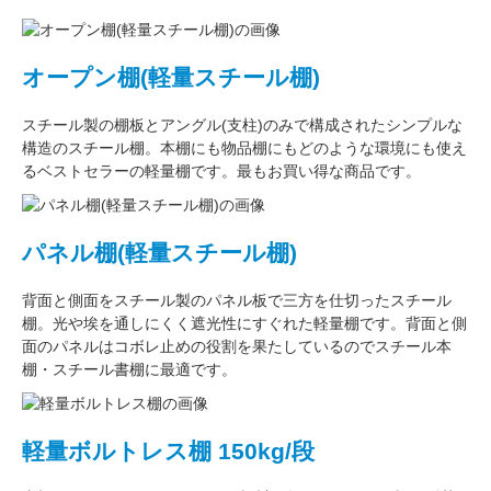
オープン棚(軽量スチール棚)
スチール製の棚板
と
アングル(支柱)
のみで構成された
シンプルな
構造
のスチール棚。本棚にも物品棚にもどのような環境にも使え
るベストセラーの軽量棚です。最もお買い得な商品です。
パネル棚(軽量スチール棚)
背面と側面をスチール製の
パネル板で三方を仕切った
スチール
棚。
光や埃を通しにくく遮光性にすぐれた
軽量棚です。背面と側
面のパネルはコボレ止めの役割を果たしているのでスチール本
棚・スチール書棚に最適です。
軽量ボルトレス棚 150kg/段