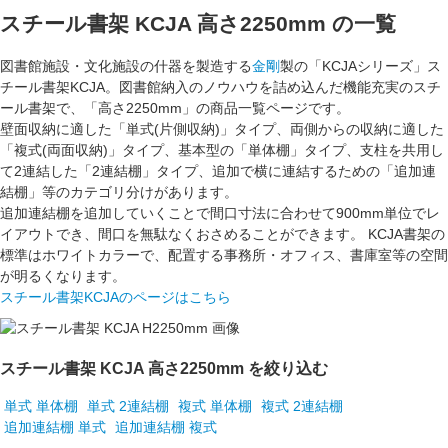
スチール書架 KCJA 高さ2250mm
の一覧
図書館施設・文化施設の什器を製造する
金剛
製の「KCJAシリーズ」
ス
チール書架KCJA
。図書館納入のノウハウを詰め込んだ機能充実のスチ
ール書架で、「
高さ2250mm
」の商品一覧ページです。
壁面収納
に適した「
単式(片側収納)
」タイプ、
両側からの収納
に適した
「
複式(両面収納)
」タイプ、基本型の「
単体棚
」タイプ、支柱を共用し
て2連結した「
2連結棚
」タイプ、
追加で横に連結する
ための「
追加連
結棚
」等のカテゴリ分けがあります。
追加連結棚を追加していくことで間口寸法に合わせて
900mm
単位でレ
イアウトでき、間口を無駄なくおさめることができます。 KCJA書架の
標準はホワイトカラーで、配置する事務所・オフィス、書庫室等の空間
が明るくなります。
スチール書架KCJAのページはこちら
スチール書架 KCJA 高さ2250mm を絞り込む
単式 単体棚
単式 2連結棚
複式 単体棚
複式 2連結棚
追加連結棚 単式
追加連結棚 複式