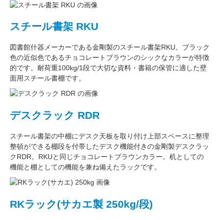
スチール書架 RKU
図書館什器メーカーである
金剛
製のスチール書架RKU。ブラック
色の近似色である
チョコレートブラウン
のシックなカラーが特徴
的です。耐荷重
100kg/1段
で大切な資料・書籍の保管に適した壁
面用スチール書棚です。
デスクラック RDR
スチール書架の中棚にデスク天板を取り付け上部スペースに整理
整頓ができる棚段を付帯したデスク機能付きの
金剛
製デスクラッ
クRDR。RKUと同じ
チョコレートブラウン
カラー。
机としての
機能
と
棚としての機能
を兼ね備えたラックです。
RKラック(サカエ製 250kg/段)