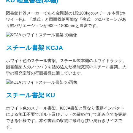
KU 軽量書棚(本棚)
図書館什器メーカーである
金剛
製の
1段100kg
のスチール本棚(ホ
ワイト色)。
「単式」
と両面収納可能な
「複式」
の2パターンがあ
り
幅バリエーション
が
900～1800mm
と豊富です。
スチール書架 KCJA
ホワイト色
のスチール書架。スチール製本棚の
ホワイトラック
。
図書館納入のノウハウを詰め込んだ機能充実のスチール書架。
大
学の研究室
等の壁面書棚に適しています。
スチール書架 KU
ホワイト色
のスチール書架。KCJA書架と異なり電動インパクト
による施工不要でボルト及びナットの締め付けで組み立てを完結
できる仕様です。本や書籍の収納に最適な
狭い奥行きサイズ
で
す。