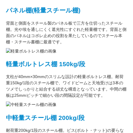
パネル棚(軽量スチール棚)
背面と側面をスチール製の
パネル板で三方を仕切った
スチール
棚。
光や埃を通しにくく遮光性にすぐれた
軽量棚です。背面と側
面のパネルはコボレ止めの役割を果たしているのでスチール本
棚・スチール書棚に最適です。
軽量ボルトレス棚 150kg/段
支柱が
40mm×30mm
のスリムな設計の軽量ボルトレス棚。
耐荷
重150kg/1段
のスチール棚で、ワイドビームと天地受けは3本の
ツメでしっかりと結合する頑丈な構造となっています。中間の棚
板は
25mmピッチ
で細かい段の間隔設定が可能です。
中軽量スチール棚 200kg/段
耐荷重200kg/1段
のスチール棚。ビス(ボルト・ナット)の要らな