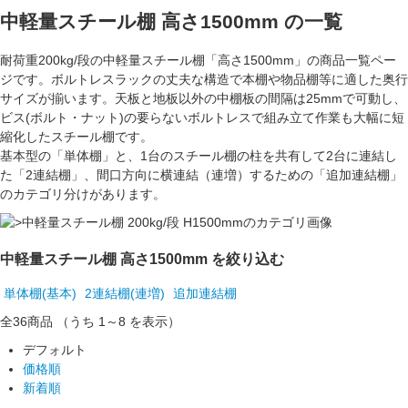
中軽量スチール棚 高さ1500mm
の一覧
耐荷重
200kg/段
の中軽量スチール棚「
高さ1500mm
」の商品一覧ペー
ジです。ボルトレスラックの丈夫な構造で本棚や物品棚等に適した奥行
サイズが揃います。天板と地板以外の中棚板の間隔は
25mm
で可動し、
ビス(ボルト・ナット)の要らないボルトレスで組み立て作業も大幅に短
縮化したスチール棚です。
基本型の「
単体棚
」と、1台のスチール棚の柱を共有して2台に連結し
た「
2連結棚
」、間口方向に横連結（連増）するための「
追加連結棚
」
のカテゴリ分けがあります。
中軽量スチール棚 高さ1500mm を絞り込む
単体棚(基本)
2連結棚(連増)
追加連結棚
全36
商品
（うち 1～8 を表示）
デフォルト
価格順
新着順