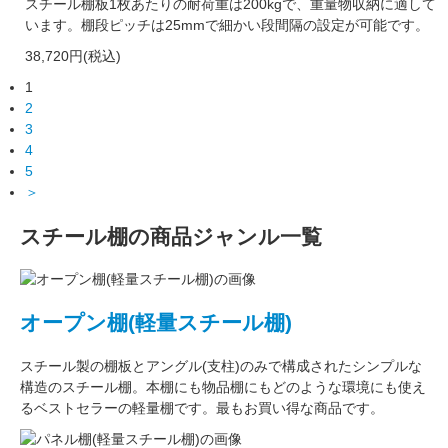
スチール棚板1枚あたりの耐荷重は200kgで、重量物収納に適して
います。棚段ピッチは25mmで細かい段間隔の設定が可能です。
38,720円(税込)
1
2
3
4
5
＞
スチール棚の商品ジャンル一覧
オープン棚(軽量スチール棚)
スチール製の棚板
と
アングル(支柱)
のみで構成された
シンプルな
構造
のスチール棚。本棚にも物品棚にもどのような環境にも使え
るベストセラーの軽量棚です。最もお買い得な商品です。