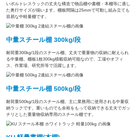
い
ボルトレスラック
の丈夫な構造で物品棚や書棚・本棚等に適し
た奥行サイズが揃います。
棚板間隔は25mmで可動し
組み立ても
容易な中軽量棚です。
中量スチール棚 300kg/段
耐荷重300kg/1段
のスチール棚。丈夫で重量物の収納に耐えられ
る中量棚。
棚板1枚300kg積載収納可能
なので、工場やオフィ
ス、作業場、研究所等で活躍します。
中量スチール棚 500kg/段
耐荷重500kg/1段
のスチール棚。主に
業務用
に使用される中量収
納ラックです。重いものでも余裕をもって収納できる丈夫でガッ
チリとした
重量物収納専用
のスチール棚です。