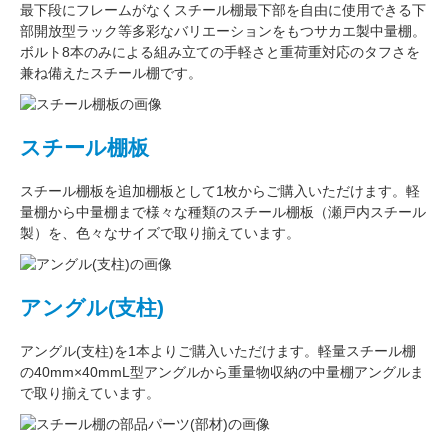
最下段にフレームがなくスチール棚最下部を自由に使用できる
下
部開放型ラック
等多彩なバリエーションをもつサカエ製中量棚。
ボルト8本のみによる組み立ての手軽さと重荷重対応のタフさを
兼ね備えたスチール棚です。
スチール棚板
スチール棚板
を
追加棚板
として1枚からご購入いただけます。軽
量棚から中量棚まで様々な種類のスチール棚板（
瀬戸内スチール
製
）を、色々なサイズで取り揃えています。
アングル(支柱)
アングル(支柱)
を1本よりご購入いただけます。軽量スチール棚
の
40mm×40mmL型アングル
から重量物収納の中量棚アングルま
で取り揃えています。