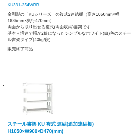
KU331-254WRR
金剛製の「KUシリーズ」の複式2連結棚（高さ1050mm×幅
1835mm×奥行470mm）
両面から取り出せる複式(両面収納)書架です
基本＋増連で幅が2倍になったシンプルなホワイト(白)色のスチー
ル書架タイプ(40kg/段)
販売終了商品
スチール書架 KU 複式 連結(追加連結棚)
H1050×W900×D470(mm)