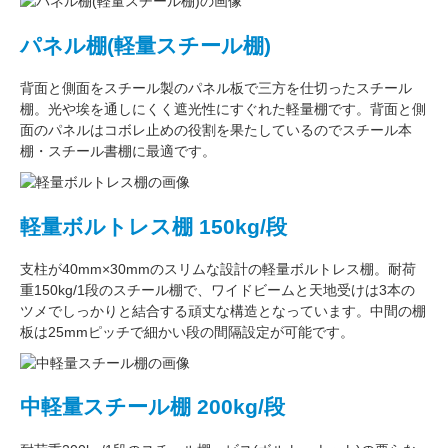
パネル棚(軽量スチール棚)
背面と側面をスチール製の
パネル板で三方を仕切った
スチール
棚。
光や埃を通しにくく遮光性にすぐれた
軽量棚です。背面と側
面のパネルはコボレ止めの役割を果たしているのでスチール本
棚・スチール書棚に最適です。
軽量ボルトレス棚 150kg/段
支柱が
40mm×30mm
のスリムな設計の軽量ボルトレス棚。
耐荷
重150kg/1段
のスチール棚で、ワイドビームと天地受けは3本の
ツメでしっかりと結合する頑丈な構造となっています。中間の棚
板は
25mmピッチ
で細かい段の間隔設定が可能です。
中軽量スチール棚 200kg/段