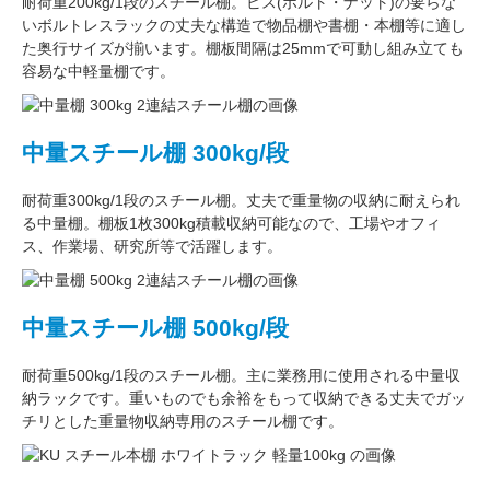
耐荷重200kg/1段
のスチール棚。ビス(ボルト・ナット)の要らな
い
ボルトレスラック
の丈夫な構造で物品棚や書棚・本棚等に適し
た奥行サイズが揃います。
棚板間隔は25mmで可動し
組み立ても
容易な中軽量棚です。
中量スチール棚 300kg/段
耐荷重300kg/1段
のスチール棚。丈夫で重量物の収納に耐えられ
る中量棚。
棚板1枚300kg積載収納可能
なので、工場やオフィ
ス、作業場、研究所等で活躍します。
中量スチール棚 500kg/段
耐荷重500kg/1段
のスチール棚。主に
業務用
に使用される中量収
納ラックです。重いものでも余裕をもって収納できる丈夫でガッ
チリとした
重量物収納専用
のスチール棚です。