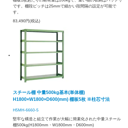
棚板1枚あたりの耐荷重は200kgで、重い物の収納はバッチリ
です。棚段ピッチは25mmで細かい段間隔の設定が可能で
す。
83,490円(税込)
スチール棚 中量500kg基本(単体棚)
H1800×W1800×D600(mm) 棚板5枚 ※柱芯寸法
H5MH-6660-5
堅牢な構造と組立て作業が大幅に簡素化された中量スチール
棚500kg(H1800mm・W1800mm・D600mm)