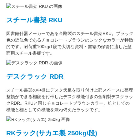
スチール書架 RKU
図書館什器メーカーである
金剛
製のスチール書架RKU。ブラック
色の近似色である
チョコレートブラウン
のシックなカラーが特徴
的です。耐荷重
100kg/1段
で大切な資料・書籍の保管に適した壁
面用スチール書棚です。
デスクラック RDR
スチール書架の中棚にデスク天板を取り付け上部スペースに整理
整頓ができる棚段を付帯したデスク機能付きの
金剛
製デスクラッ
クRDR。RKUと同じ
チョコレートブラウン
カラー。
机としての
機能
と
棚としての機能
を兼ね備えたラックです。
RKラック(サカエ製 250kg/段)