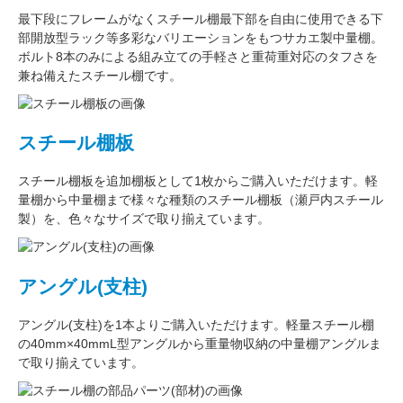
最下段にフレームがなくスチール棚最下部を自由に使用できる
下
部開放型ラック
等多彩なバリエーションをもつサカエ製中量棚。
ボルト8本のみによる組み立ての手軽さと重荷重対応のタフさを
兼ね備えたスチール棚です。
スチール棚板
スチール棚板
を
追加棚板
として1枚からご購入いただけます。軽
量棚から中量棚まで様々な種類のスチール棚板（
瀬戸内スチール
製
）を、色々なサイズで取り揃えています。
アングル(支柱)
アングル(支柱)
を1本よりご購入いただけます。軽量スチール棚
の
40mm×40mmL型アングル
から重量物収納の中量棚アングルま
で取り揃えています。