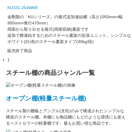
KU331-254WAR
金剛製の「KUシリーズ」の複式追加連結棚（高さ1050mm×幅
900mm×奥行470mm）
両面から取り出せる複式(両面収納)書架です
追加で横連結するためのスチール書架の拡張ユニット。シンプルな
ホワイト(白)色のスチール書架タイプ(40kg/段)
販売終了商品
1
スチール棚の商品ジャンル一覧
オープン棚(軽量スチール棚)
スチール製の棚板
と
アングル(支柱)
のみで構成された
シンプルな
構造
のスチール棚。本棚にも物品棚にもどのような環境にも使え
るベストセラーの軽量棚です。最もお買い得な商品です。