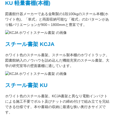
KU 軽量書棚(本棚)
図書館什器メーカーである
金剛
製の
1段100kg
のスチール本棚(ホ
ワイト色)。
「単式」
と両面収納可能な
「複式」
の2パターンがあ
り
幅バリエーション
が
900～1800mm
と豊富です。
スチール書架 KCJA
ホワイト色
のスチール書架。スチール製本棚の
ホワイトラック
。
図書館納入のノウハウを詰め込んだ機能充実のスチール書架。
大
学の研究室
等の壁面書棚に適しています。
スチール書架 KU
ホワイト色
のスチール書架。KCJA書架と異なり電動インパクト
による施工不要でボルト及びナットの締め付けで組み立てを完結
できる仕様です。本や書籍の収納に最適な
狭い奥行きサイズ
で
す。