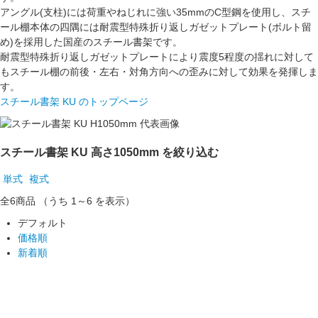
アングル(支柱)には荷重やねじれに強い
35mmのC型鋼
を使用し、スチ
ール棚本体の四隅には
耐震型特殊折り返しガゼットプレート(ボルト留
め)
を採用した国産のスチール書架です。
耐震型特殊折り返しガゼットプレートにより震度5程度の揺れに対して
もスチール棚の前後・左右・対角方向への
歪みに対して効果を発揮
しま
す。
スチール書架 KU のトップページ
スチール書架 KU 高さ1050mm を絞り込む
単式
複式
全6
商品
（うち 1～6 を表示）
デフォルト
価格順
新着順