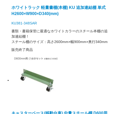
ホワイトラック 軽量書棚(本棚) KU 追加連結棚 単式
H2600×W900×D340(mm)
KU381-348SAR
書類・書籍保管に最適なホワイトカラーのスチール本棚の追
加連結棚！
スチール棚のサイズ：高さ2600mm×幅900mm×奥行340mm
販売終了商品
キャスターベース(移動台車) 中量スチール棚 D600用