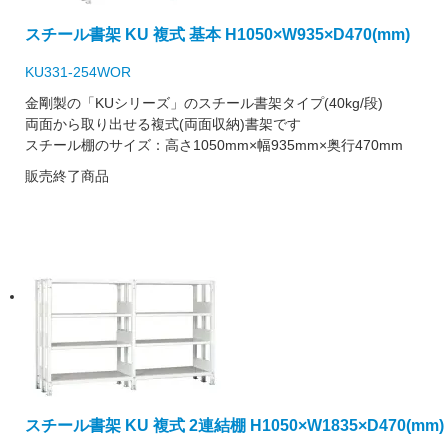
スチール書架 KU 複式 基本 H1050×W935×D470(mm)
KU331-254WOR
金剛製の「KUシリーズ」のスチール書架タイプ(40kg/段)
両面から取り出せる複式(両面収納)書架です
スチール棚のサイズ：高さ1050mm×幅935mm×奥行470mm
販売終了商品
スチール書架 KU 複式 2連結棚 H1050×W1835×D470(mm)