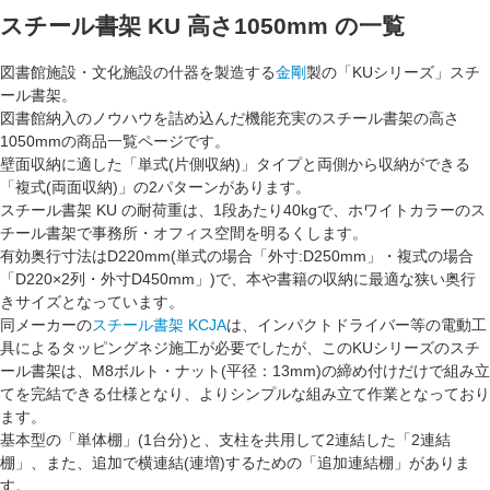
スチール書架 KU 高さ1050mm
の一覧
図書館施設・文化施設の什器を製造する
金剛
製の「KUシリーズ」スチ
ール書架。
図書館納入のノウハウを詰め込んだ機能充実のスチール書架の
高さ
1050mm
の商品一覧ページです。
壁面収納
に適した「単式(片側収納)」タイプと
両側から収納
ができる
「複式(両面収納)」の2パターンがあります。
スチール書架 KU の耐荷重は、
1段あたり40kg
で、ホワイトカラーのス
チール書架で事務所・オフィス空間を明るくします。
有効奥行寸法は
D220mm
(単式の場合「外寸:D250mm」・複式の場合
「D220×2列・外寸D450mm」)で、本や書籍の収納に最適な狭い奥行
きサイズとなっています。
同メーカーの
スチール書架 KCJA
は、インパクトドライバー等の電動工
具によるタッピングネジ施工が必要でしたが、このKUシリーズのスチ
ール書架は、M8ボルト・ナット(平径：13mm)の締め付けだけで組み立
てを完結できる仕様となり、よりシンプルな組み立て作業となっており
ます。
基本型の「
単体棚
」(1台分)と、支柱を共用して2連結した「
2連結
棚
」、また、追加で横連結(連増)するための「
追加連結棚
」がありま
す。