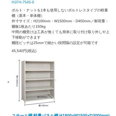
H1FH-7545-6
ボルト・ナットを1本も使用しないボルトレスタイプの軽量
棚（基本・単体棚）
外寸サイズ：H2100mm・W1500mm・D450mm／耐荷重：
棚板1枚あたり150kg
中間の棚受けは工具が無くても簡単に取り付け取り外しや上
下移動ができます
棚段ピッチは25mmで細かい段間隔の設定が可能です
45,540円(税込)
スチール棚 軽量パネル棚 H1800×W1500×D300(mm)