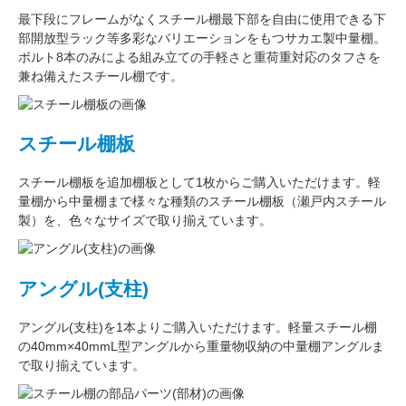
最下段にフレームがなくスチール棚最下部を自由に使用できる
下
部開放型ラック
等多彩なバリエーションをもつサカエ製中量棚。
ボルト8本のみによる組み立ての手軽さと重荷重対応のタフさを
兼ね備えたスチール棚です。
スチール棚板
スチール棚板
を
追加棚板
として1枚からご購入いただけます。軽
量棚から中量棚まで様々な種類のスチール棚板（
瀬戸内スチール
製
）を、色々なサイズで取り揃えています。
アングル(支柱)
アングル(支柱)
を1本よりご購入いただけます。軽量スチール棚
の
40mm×40mmL型アングル
から重量物収納の中量棚アングルま
で取り揃えています。