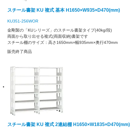
スチール書架 KU 複式 基本 H1650×W935×D470(mm)
KU351-256WOR
金剛製の「KUシリーズ」のスチール書架タイプ(40kg/段)
両面から取り出せる複式(両面収納)書架です
スチール棚のサイズ：高さ1650mm×幅935mm×奥行470mm
販売終了商品
スチール書架 KU 複式 2連結棚 H1650×W1835×D470(mm)