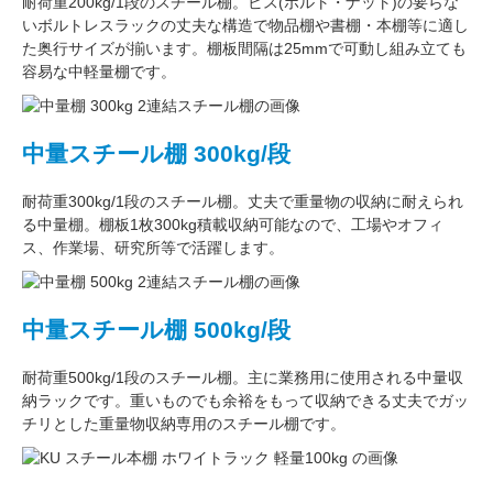
耐荷重200kg/1段
のスチール棚。ビス(ボルト・ナット)の要らな
い
ボルトレスラック
の丈夫な構造で物品棚や書棚・本棚等に適し
た奥行サイズが揃います。
棚板間隔は25mmで可動し
組み立ても
容易な中軽量棚です。
中量スチール棚 300kg/段
耐荷重300kg/1段
のスチール棚。丈夫で重量物の収納に耐えられ
る中量棚。
棚板1枚300kg積載収納可能
なので、工場やオフィ
ス、作業場、研究所等で活躍します。
中量スチール棚 500kg/段
耐荷重500kg/1段
のスチール棚。主に
業務用
に使用される中量収
納ラックです。重いものでも余裕をもって収納できる丈夫でガッ
チリとした
重量物収納専用
のスチール棚です。