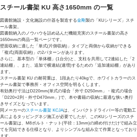
スチール書架 KU 高さ1650mm
の一覧
図書館施設・文化施設の什器を製造する
金剛
製の「KUシリーズ」スチ
ール書架。
図書館納入のノウハウを詰め込んだ機能充実のスチール書架の
高さ
1650mm
の商品一覧ページです。
壁面収納
に適した「単式(片側収納)」タイプと
両側から収納
ができる
「複式(両面収納)」の2パターンがあります。
さらに、基本型の「
単体棚
」(1台分)と、支柱を共用して2連結した「
2
連結棚
」、また、追加で横連結(連増)するための「
追加連結棚
」があり
ます。
スチール書架 KU の耐荷重は、
1段あたり40kg
で、ホワイトカラーのス
チール書架で事務所・オフィス空間を明るくします。
有効奥行寸法は
D220mm
(単式の場合「外寸:D250mm」・複式の場合
「D220×2列・外寸D470mm」)で、本や書籍の収納に最適な狭い奥行
きサイズとなっています。
同メーカーの
スチール書架 KCJA
は、インパクトドライバー等の電動工
具によるタッピングネジ施工が必要でしたが、このKUシリーズのスチ
ール書架は、M8ボルト・ナット(平径：13mm)の締め付けだけで組み立
てを完結できる仕様となり、よりシンプルな組み立て作業となっており
ます。