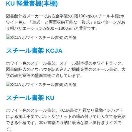
KU 軽量書棚(本棚)
図書館什器メーカーである
金剛
製の
1段100kg
のスチール本棚(ホ
ワイト色)。
「単式」
と両面収納可能な
「複式」
の2パターンがあ
り
幅バリエーション
が
900～1800mm
と豊富です。
スチール書架 KCJA
ホワイト色
のスチール書架。スチール製本棚の
ホワイトラック
。
図書館納入のノウハウを詰め込んだ機能充実のスチール書架。
大
学の研究室
等の壁面書棚に適しています。
スチール書架 KU
ホワイト色
のスチール書架。KCJA書架と異なり電動インパクト
による施工不要でボルト及びナットの締め付けで組み立てを完結
できる仕様です。本や書籍の収納に最適な
狭い奥行きサイズ
で
す。