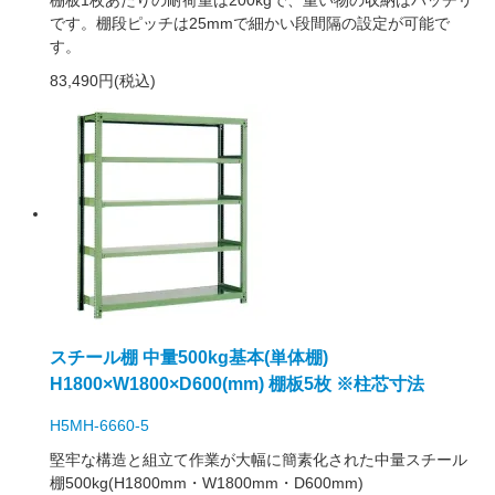
棚板1枚あたりの耐荷重は200kgで、重い物の収納はバッチリ
です。棚段ピッチは25mmで細かい段間隔の設定が可能で
す。
83,490円(税込)
スチール棚 中量500kg基本(単体棚)
H1800×W1800×D600(mm) 棚板5枚 ※柱芯寸法
H5MH-6660-5
堅牢な構造と組立て作業が大幅に簡素化された中量スチール
棚500kg(H1800mm・W1800mm・D600mm)