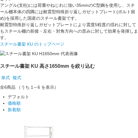
アングル(支柱)には荷重やねじれに強い
35mmのC型鋼
を使用し、スチ
ール棚本体の四隅には
耐震型特殊折り返しガゼットプレート(ボルト留
め)
を採用した国産のスチール書架です。
耐震型特殊折り返しガゼットプレートにより震度5程度の揺れに対して
もスチール棚の前後・左右・対角方向への
歪みに対して効果を発揮
しま
す。
スチール書架 KU のトップページ
スチール書架 KU 高さ1650mm を絞り込む
単式
複式
全6
商品
（うち 1～6 を表示）
デフォルト
価格順
新着順