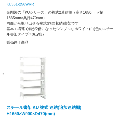
KU351-256WRR
金剛製の「KUシリーズ」の複式2連結棚（高さ1650mm×幅
1835mm×奥行470mm）
両面から取り出せる複式(両面収納)書架です
基本＋増連で幅が2倍になったシンプルなホワイト(白)色のスチー
ル書架タイプ(40kg/段)
販売終了商品
スチール書架 KU 複式 連結(追加連結棚)
H1650×W900×D470(mm)