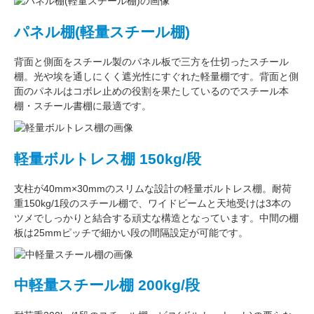
パネル棚(軽量スチール棚)
背面と側面をスチール製の
パネル板で三方を仕切った
スチール
棚。
光や埃を通しにくく遮光性にすぐれた
軽量棚です。背面と側
面のパネルはコボレ止めの役割を果たしているのでスチール本
棚・スチール書棚に最適です。
軽量ボルトレス棚 150kg/段
支柱が
40mm×30mm
のスリムな設計の軽量ボルトレス棚。
耐荷
重150kg/1段
のスチール棚で、ワイドビームと天地受けは3本の
ツメでしっかりと結合する頑丈な構造となっています。中間の棚
板は
25mmピッチ
で細かい段の間隔設定が可能です。
中軽量スチール棚 200kg/段