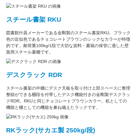
スチール書架 RKU
図書館什器メーカーである
金剛
製のスチール書架RKU。ブラック
色の近似色である
チョコレートブラウン
のシックなカラーが特徴
的です。耐荷重
100kg/1段
で大切な資料・書籍の保管に適した壁
面用スチール書棚です。
デスクラック RDR
スチール書架の中棚にデスク天板を取り付け上部スペースに整理
整頓ができる棚段を付帯したデスク機能付きの
金剛
製デスクラッ
クRDR。RKUと同じ
チョコレートブラウン
カラー。
机としての
機能
と
棚としての機能
を兼ね備えたラックです。
RKラック(サカエ製 250kg/段)