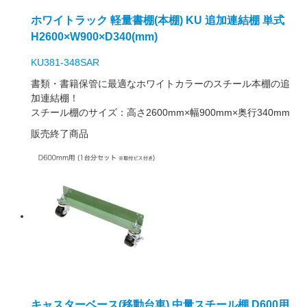
ホワイトラック 軽量書棚(本棚) KU 追加連結棚 単式
H2600×W900×D340(mm)
KU381-348SAR
書類・書籍保管に最適なホワイトカラーのスチール本棚の追
加連結棚！
スチール棚のサイズ：高さ2600mm×幅900mm×奥行340mm
販売終了商品
キャスターベース(移動台車) 中量スチール棚 D600用