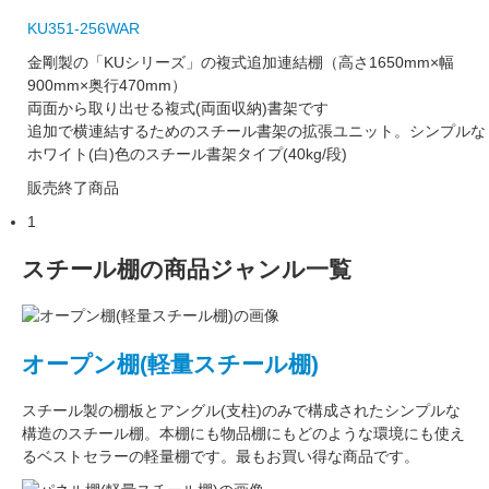
KU351-256WAR
金剛製の「KUシリーズ」の複式追加連結棚（高さ1650mm×幅
900mm×奥行470mm）
両面から取り出せる複式(両面収納)書架です
追加で横連結するためのスチール書架の拡張ユニット。シンプルな
ホワイト(白)色のスチール書架タイプ(40kg/段)
販売終了商品
1
スチール棚の商品ジャンル一覧
オープン棚(軽量スチール棚)
スチール製の棚板
と
アングル(支柱)
のみで構成された
シンプルな
構造
のスチール棚。本棚にも物品棚にもどのような環境にも使え
るベストセラーの軽量棚です。最もお買い得な商品です。