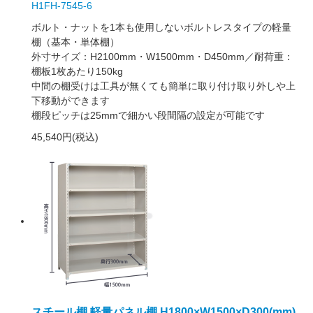
H1FH-7545-6
ボルト・ナットを1本も使用しないボルトレスタイプの軽量
棚（基本・単体棚）
外寸サイズ：H2100mm・W1500mm・D450mm／耐荷重：
棚板1枚あたり150kg
中間の棚受けは工具が無くても簡単に取り付け取り外しや上
下移動ができます
棚段ピッチは25mmで細かい段間隔の設定が可能です
45,540円(税込)
スチール棚 軽量パネル棚 H1800×W1500×D300(mm)