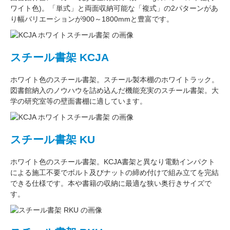
ワイト色)。
「単式」
と両面収納可能な
「複式」
の2パターンがあ
り
幅バリエーション
が
900～1800mm
と豊富です。
スチール書架 KCJA
ホワイト色
のスチール書架。スチール製本棚の
ホワイトラック
。
図書館納入のノウハウを詰め込んだ機能充実のスチール書架。
大
学の研究室
等の壁面書棚に適しています。
スチール書架 KU
ホワイト色
のスチール書架。KCJA書架と異なり電動インパクト
による施工不要でボルト及びナットの締め付けで組み立てを完結
できる仕様です。本や書籍の収納に最適な
狭い奥行きサイズ
で
す。