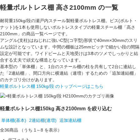
軽量ボルトレス棚 高さ2100mm
の一覧
耐荷重
150kg/段
の瀬戸内スチール製
軽量ボルトレス棚
。ビス(ボルト・
ナット)を1本も使用しない
ボルトレスタイプ
の軽量スチール棚「
高さ
2100mm
」の商品一覧ページです。
アングル(支柱)はねじれに強いC型(コ字型)形状で
40mm×30mm
のスリ
ムな設計となっています。中間の棚板は
25mmピッチ
で細かい段の間隔
設定が可能です。ワイドビームと天地受けは3本のツメでしっかりと結
合する丈夫で頑丈な構造となっています。
基本型の「
単体棚
」と、1台のスチール棚の柱を共有して2台に連結し
た「
2連結棚
」、間口方向に横連結（連増）するための「
追加連結棚
」
のカテゴリ分けがあります。
軽量ボルトレス棚 150kg/段 のトップページはこちら
軽量ボルトレス棚150kg 高さ2100mm を絞り込む
単体棚(基本)
2連結棚(連増)
追加連結棚
全36
商品
（うち 1～8 を表示）
デフォルト