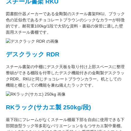
スチール書架 RKU
図書館什器メーカーである
金剛
製のスチール書架RKU。ブラック
色の近似色である
チョコレートブラウン
のシックなカラーが特徴
的です。耐荷重
100kg/1段
で大切な資料・書籍の保管に適した壁
面用スチール書棚です。
デスクラック RDR
スチール書架の中棚にデスク天板を取り付け上部スペースに整理
整頓ができる棚段を付帯したデスク機能付きの
金剛
製デスクラッ
クRDR。RKUと同じ
チョコレートブラウン
カラー。
机としての
機能
と
棚としての機能
を兼ね備えたラックです。
RKラック(サカエ製 250kg/段)
最下段にフレームがなくスチール棚最下部を自由に使用できる
下
部開放型ラック
等多彩なバリエーションをもつサカエ製中量棚。