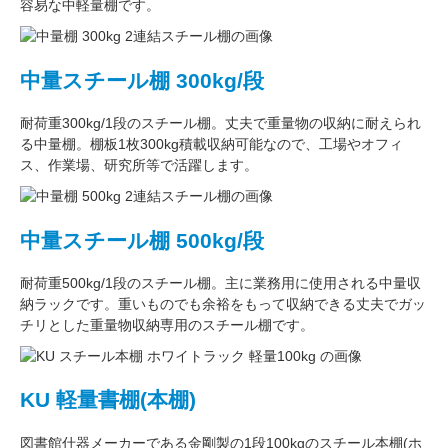
容易な中軽量棚です。
中量スチール棚 300kg/段
耐荷重300kg/1段
のスチール棚。丈夫で重量物の収納に耐えられ
る中量棚。
棚板1枚300kg積載収納可能
なので、工場やオフィ
ス、作業場、研究所等で活躍します。
中量スチール棚 500kg/段
耐荷重500kg/1段
のスチール棚。主に
業務用
に使用される中量収
納ラックです。重いものでも余裕をもって収納できる丈夫でガッ
チリとした
重量物収納専用
のスチール棚です。
KU 軽量書棚(本棚)
図書館什器メーカーである
金剛
製の
1段100kg
のスチール本棚(ホ