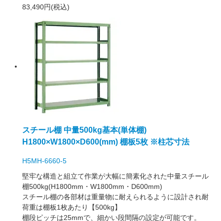
83,490円(税込)
スチール棚 中量500kg基本(単体棚)
H1800×W1800×D600(mm) 棚板5枚 ※柱芯寸法
H5MH-6660-5
堅牢な構造と組立て作業が大幅に簡素化された中量スチール
棚500kg(H1800mm・W1800mm・D600mm)
スチール棚の各部材は重量物に耐えられるように設計され耐
荷重は棚板1枚あたり【500kg】
棚段ピッチは25mmで、細かい段間隔の設定が可能です。