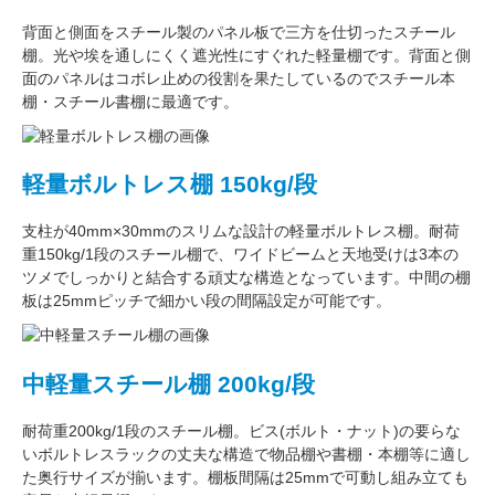
背面と側面をスチール製の
パネル板で三方を仕切った
スチール
棚。
光や埃を通しにくく遮光性にすぐれた
軽量棚です。背面と側
面のパネルはコボレ止めの役割を果たしているのでスチール本
棚・スチール書棚に最適です。
軽量ボルトレス棚 150kg/段
支柱が
40mm×30mm
のスリムな設計の軽量ボルトレス棚。
耐荷
重150kg/1段
のスチール棚で、ワイドビームと天地受けは3本の
ツメでしっかりと結合する頑丈な構造となっています。中間の棚
板は
25mmピッチ
で細かい段の間隔設定が可能です。
中軽量スチール棚 200kg/段
耐荷重200kg/1段
のスチール棚。ビス(ボルト・ナット)の要らな
い
ボルトレスラック
の丈夫な構造で物品棚や書棚・本棚等に適し
た奥行サイズが揃います。
棚板間隔は25mmで可動し
組み立ても