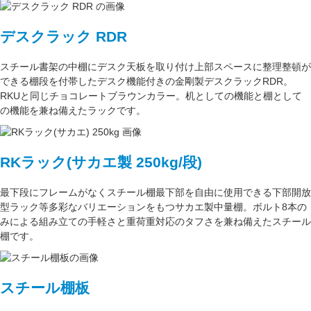
デスクラック RDR
スチール書架の中棚にデスク天板を取り付け上部スペースに整理整頓が
できる棚段を付帯したデスク機能付きの
金剛
製デスクラックRDR。
RKUと同じ
チョコレートブラウン
カラー。
机としての機能
と
棚として
の機能
を兼ね備えたラックです。
RKラック(サカエ製 250kg/段)
最下段にフレームがなくスチール棚最下部を自由に使用できる
下部開放
型ラック
等多彩なバリエーションをもつサカエ製中量棚。ボルト8本の
みによる組み立ての手軽さと重荷重対応のタフさを兼ね備えたスチール
棚です。
スチール棚板