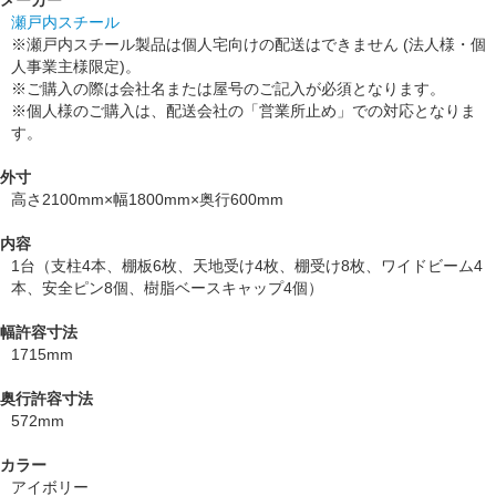
瀬戸内スチール
※瀬戸内スチール製品は個人宅向けの配送はできません (法人様・個
人事業主様限定)。
※ご購入の際は会社名または屋号のご記入が必須となります。
※個人様のご購入は、配送会社の「営業所止め」での対応となりま
す。
外寸
高さ2100mm×幅1800mm×奥行600mm
内容
1台（支柱4本、棚板6枚、天地受け4枚、棚受け8枚、ワイドビーム4
本、安全ピン8個、樹脂ベースキャップ4個）
幅許容寸法
1715mm
奥行許容寸法
572mm
カラー
アイボリー