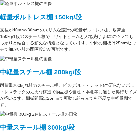
軽量ボルトレス棚 150kg/段
支柱が
40mm×30mm
のスリムな設計の軽量ボルトレス棚。
耐荷重
150kg/1段
のスチール棚で、ワイドビームと天地受けは3本のツメでし
っかりと結合する頑丈な構造となっています。中間の棚板は
25mmピッ
チ
で細かい段の間隔設定が可能です。
中軽量スチール棚 200kg/段
耐荷重200kg/1段
のスチール棚。ビス(ボルト・ナット)の要らない
ボル
トレスラック
の丈夫な構造で物品棚や書棚・本棚等に適した奥行サイズ
が揃います。
棚板間隔は25mmで可動し
組み立ても容易な中軽量棚で
す。
中量スチール棚 300kg/段