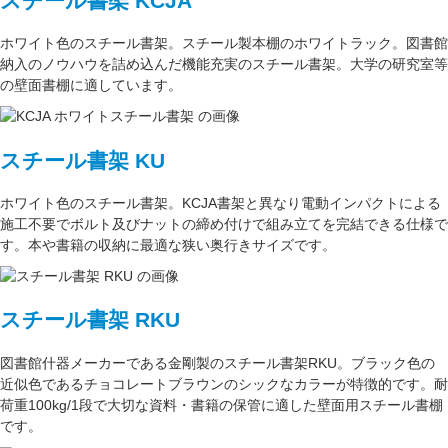
スチール書架 KCJA
ホワイト色
のスチール書架。スチール製本棚の
ホワイトラック
。図書館
納入のノウハウを詰め込んだ機能充実のスチール書架。
大学の研究室
等
の壁面書棚に適しています。
スチール書架 KU
ホワイト色
のスチール書架。KCJA書架と異なり電動インパクトによる
施工不要でボルト及びナットの締め付けで組み立てを完結できる仕様で
す。本や書籍の収納に最適な
狭い奥行きサイズ
です。
スチール書架 RKU
図書館什器メーカーである
金剛
製のスチール書架RKU。ブラック色の
近似色である
チョコレートブラウン
のシックなカラーが特徴的です。耐
荷重
100kg/1段
で大切な資料・書籍の保管に適した壁面用スチール書棚
です。