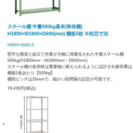
スチール棚 中量500kg基本(単体棚)
H1800×W1800×D600(mm) 棚板5枚 ※柱芯寸法
H5MH-6660-5
堅牢な構造と組立て作業が大幅に簡素化された中量スチール棚
500kg(H1800mm・W1800mm・D600mm)
スチール棚の各部材は重量物に耐えられるように設計され耐荷重は
棚板1枚あたり【500kg】
棚段ピッチは25mmで、細かい段間隔の設定が可能です。
78,430円(税込)