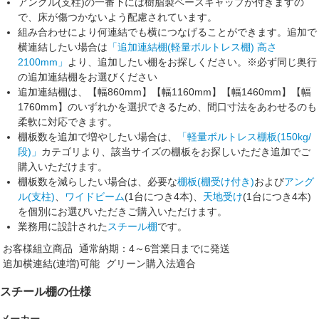
アングル(支柱)の一番下には
樹脂製ベースキャップ
が付きますの
で、床が傷つかないよう配慮されています。
組み合わせにより
何連結でも横につなげることができます
。追加で
横連結したい場合は
「追加連結棚(軽量ボルトレス棚) 高さ
2100mm」
より、追加したい棚をお探しください。
※必ず同じ奥行
の追加連結棚をお選びください
追加連結棚は、
【幅860mm】【幅1160mm】【幅1460mm】【幅
1760mm】
のいずれかを選択できるため、間口寸法をあわせるのも
柔軟に対応できます。
棚板数を追加で増やしたい場合は、
「軽量ボルトレス棚板(150kg/
段)」
カテゴリより、該当サイズの棚板をお探しいただき追加でご
購入いただけます。
棚板数を減らしたい場合は、必要な
棚板(棚受け付き)
および
アング
ル(支柱)
、
ワイドビーム
(1台につき4本)、
天地受け
(1台につき4本)
を個別にお選びいただきご購入いただけます。
業務用に設計された
スチール棚
です。
お客様組立商品
通常納期：4～6営業日までに発送
追加横連結(連増)可能
グリーン購入法適合
スチール棚の仕様
メーカー