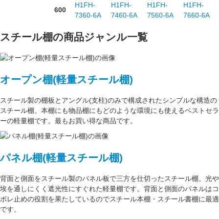
H1FH-
H1FH-
H1FH-
H1FH-
600
7360-6A
7460-6A
7560-6A
7660-6A
スチール棚の商品ジャンル一覧
オープン棚(軽量スチール棚)
スチール製の棚板
と
アングル(支柱)
のみで構成された
シンプルな構造
の
スチール棚。本棚にも物品棚にもどのような環境にも使えるベストセラ
ーの軽量棚です。最もお買い得な商品です。
パネル棚(軽量スチール棚)
背面と側面をスチール製の
パネル板で三方を仕切った
スチール棚。
光や
埃を通しにくく遮光性にすぐれた
軽量棚です。背面と側面のパネルはコ
ボレ止めの役割を果たしているのでスチール本棚・スチール書棚に最適
です。