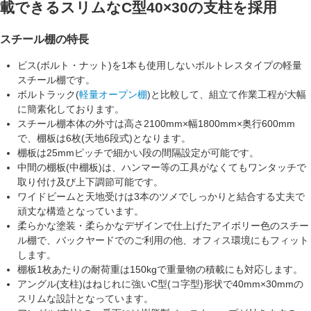
載できるスリムなC型40×30の支柱を採用
スチール棚の特長
ビス(ボルト・ナット)を1本も使用しない
ボルトレスタイプ
の軽量
スチール棚です。
ボルトラック(
軽量オープン棚
)と比較して、組立て作業工程が大幅
に簡素化しております。
スチール棚本体の外寸は
高さ2100mm×幅1800mm×奥行600mm
で、
棚板は6枚(天地6段式)
となります。
棚板は
25mmピッチ
で細かい段の間隔設定が可能です。
中間の棚板(中棚板)は、ハンマー等の工具がなくてもワンタッチで
取り付け及び上下調節可能です。
ワイドビームと天地受けは
3本のツメ
でしっかりと結合する丈夫で
頑丈な構造となっています。
柔らかな塗装・柔らかなデザインで仕上げた
アイボリー色
のスチー
ル棚で、バックヤードでのご利用の他、オフィス環境にもフィット
します。
棚板1枚あたりの耐荷重は
150kg
で重量物の積載にも対応します。
アングル(支柱)は
ねじれに強いC型(コ字型)形状
で
40mm×30mm
の
スリムな設計となっています。