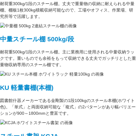
耐荷重300kg/1段
のスチール棚。丈夫で重量物の収納に耐えられる中量
棚。
棚板1枚300kg積載収納可能
なので、工場やオフィス、作業場、研
究所等で活躍します。
中量スチール棚 500kg/段
耐荷重500kg/1段
のスチール棚。主に
業務用
に使用される中量収納ラッ
クです。重いものでも余裕をもって収納できる丈夫でガッチリとした
重
量物収納専用
のスチール棚です。
KU 軽量書棚(本棚)
図書館什器メーカーである
金剛
製の
1段100kg
のスチール本棚(ホワイト
色)。
「単式」
と両面収納可能な
「複式」
の2パターンがあり
幅バリエー
ション
が
900～1800mm
と豊富です。