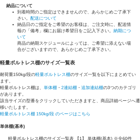
納品について
到着時間のご指定はできませんので、あらかじめご了承下
さい。
配送について
納品日のご指定をご希望のお客様は、ご注文時に、配送情
報の「備考」欄にお届け希望日をご記入下さい。
納期につ
いて
商品の納期スケジュールによっては、ご希望に添えない場
合がございますので、あらかじめご了承下さい。
軽量ボルトレス棚のサイズ一覧表
耐荷重150kg/段の
軽量ボルトレス棚
のサイズ一覧を以下にまとめてい
ます。
軽量ボルトレス棚は、
単体棚
・
2連結棚
・
追加連結棚
の3つのカテゴリ
があります。
該当サイズの型番をクリックしていただきますと、商品詳細ページへ遷
移いたします。
軽量ボルトレス棚 150kg/段 のページはこちら
単体棚(基本)
軽量ボルトレス棚のサイズ一覧表 【1】 単体棚(基本) ※全60件