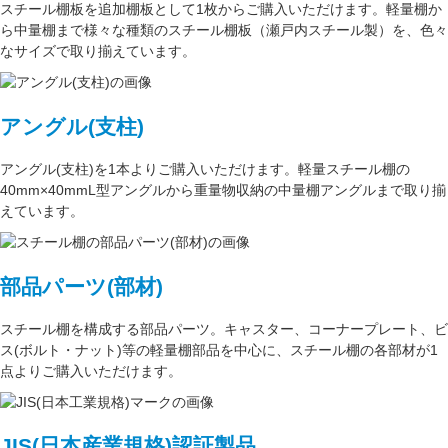
スチール棚板
を
追加棚板
として1枚からご購入いただけます。軽量棚か
ら中量棚まで様々な種類のスチール棚板（
瀬戸内スチール製
）を、色々
なサイズで取り揃えています。
アングル(支柱)
アングル(支柱)
を1本よりご購入いただけます。軽量スチール棚の
40mm×40mmL型アングル
から重量物収納の中量棚アングルまで取り揃
えています。
部品パーツ(部材)
スチール棚を構成する
部品パーツ
。
キャスター
、
コーナープレート
、
ビ
ス(ボルト・ナット)
等の軽量棚部品を中心に、スチール棚の各部材が1
点よりご購入いただけます。
JIS(日本産業規格)認証製品