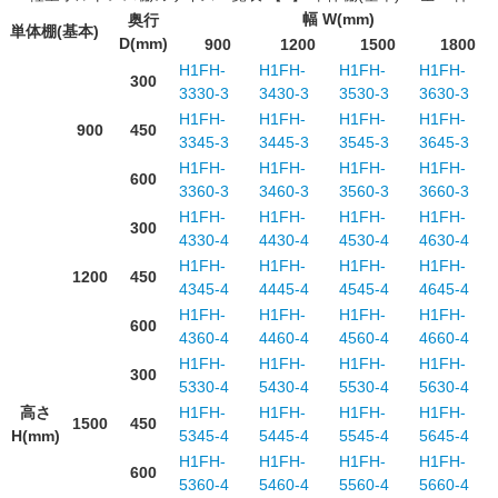
幅 W(mm)
奥行
単体棚(基本)
D(mm)
900
1200
1500
1800
H1FH-
H1FH-
H1FH-
H1FH-
300
3330-3
3430-3
3530-3
3630-3
H1FH-
H1FH-
H1FH-
H1FH-
900
450
3345-3
3445-3
3545-3
3645-3
H1FH-
H1FH-
H1FH-
H1FH-
600
3360-3
3460-3
3560-3
3660-3
H1FH-
H1FH-
H1FH-
H1FH-
300
4330-4
4430-4
4530-4
4630-4
H1FH-
H1FH-
H1FH-
H1FH-
1200
450
4345-4
4445-4
4545-4
4645-4
H1FH-
H1FH-
H1FH-
H1FH-
600
4360-4
4460-4
4560-4
4660-4
H1FH-
H1FH-
H1FH-
H1FH-
300
5330-4
5430-4
5530-4
5630-4
高さ
H1FH-
H1FH-
H1FH-
H1FH-
1500
450
H(mm)
5345-4
5445-4
5545-4
5645-4
H1FH-
H1FH-
H1FH-
H1FH-
600
5360-4
5460-4
5560-4
5660-4