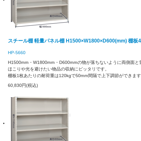
スチール棚 軽量パネル棚 H1500×W1800×D600(mm) 棚板
HP-5660
H1500mm・W1800mm・D600mmの物が落ちないように両
ほこりや光を避けたい物品の収納にピッタリです。
棚板1枚あたりの耐荷重は120kgで50mm間隔で上下調節ができま
60,830円(税込)