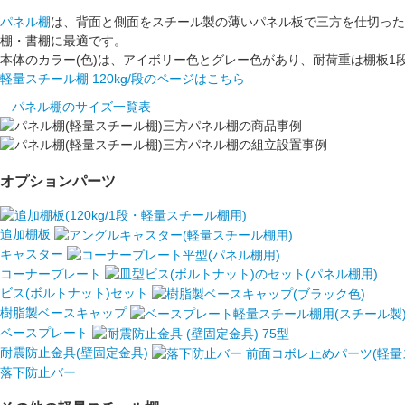
パネル棚
は、背面と側面をスチール製の薄い
パネル板
で三方を仕切った
棚・書棚に最適です。
本体のカラー(色)は、
アイボリー色
と
グレー色
があり、耐荷重は棚板1
軽量スチール棚 120kg/段のページはこちら
パネル棚のサイズ一覧表
オプションパーツ
追加棚板
キャスター
コーナープレート
ビス(ボルトナット)セット
樹脂製ベースキャップ
ベースプレート
耐震防止金具(壁固定金具)
落下防止バー