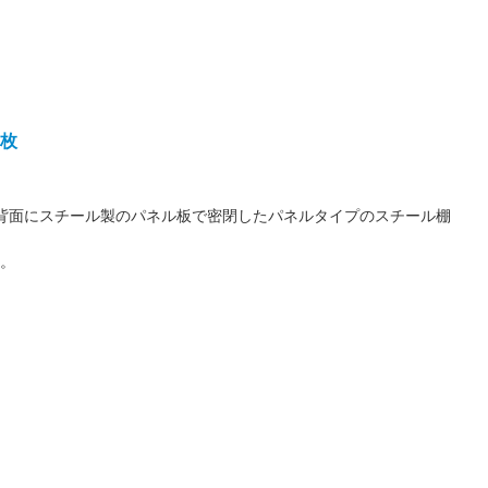
4枚
側面と背面にスチール製のパネル板で密閉したパネルタイプのスチール棚
す。