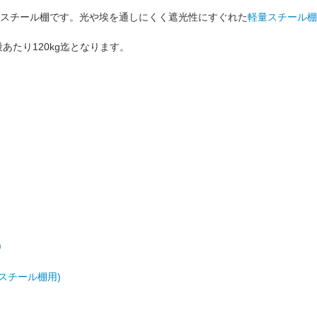
スチール棚です。光や埃を通しにくく
遮光性
にすぐれた
軽量スチール棚
段あたり
120kg
迄となります。