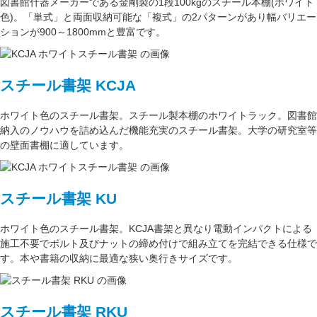
図書館什器メーカーである
金剛
製の
1段100kg
のスチール本棚(ホワイト
色)。
「単式」
と両面収納可能な
「複式」
の2パターンがあり
幅バリエー
ション
が
900～1800mm
と豊富です。
スチール書架 KCJA
ホワイト色
のスチール書架。スチール製本棚の
ホワイトラック
。図書館
納入のノウハウを詰め込んだ機能充実のスチール書架。
大学の研究室
等
の壁面書棚に適しています。
スチール書架 KU
ホワイト色
のスチール書架。KCJA書架と異なり電動インパクトによる
施工不要でボルト及びナットの締め付けで組み立てを完結できる仕様で
す。本や書籍の収納に最適な
狭い奥行きサイズ
です。
スチール書架 RKU