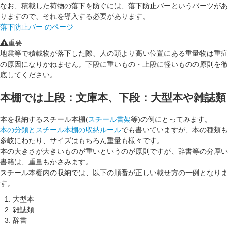
なお、積載した荷物の落下を防ぐには、落下防止バーというパーツがあ
りますので、それを導入する必要があります。
落下防止バー のページ
重要
地震等で積載物が落下した際、人の頭より高い位置にある重量物は重症
の原因になりかねません。下段に重いもの・上段に軽いものの原則を徹
底してください。
本棚では上段：文庫本、下段：大型本や雑誌類
本を収納するスチール本棚(
スチール書架
等)の例にとってみます。
本の分類とスチール本棚の収納ルール
でも書いていますが、本の種類も
多岐にわたり、サイズはもちろん重量も様々です。
本の大きさが大きいものが重いというのが原則ですが、辞書等の分厚い
書籍は、重量もかさみます。
スチール本棚内の収納では、以下の順番が正しい載せ方の一例となりま
す。
大型本
雑誌類
辞書