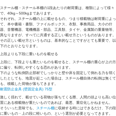
スチール棚・スチール本棚の1段あたりの耐荷重は、種類によって様々
で、40kg～500kgまであります。
それぞれ、スチール棚の上に載せるもの、つまり積載物は耐荷重によっ
て、本や書籍・書類、ファイルボックス、衣類、事務用品、大小の什
器、音響機器、電機機器・部品、工具類、タイヤ、金属製の重量物等、
異なりますが、すべてに共通する正しい載せ方というものがあります。
その正しい載せ方というものは、基本的なことですがとても重要で、以
下のとおりとなります。
上段よりも下段に重いものを載せる
上段に、下段よりも重たいものを載せると、スチール棚の重心が上の方
に偏り、転倒しやすくなる恐れがあります。
下のような転倒防止部材でしっかりと壁や床を固定して倒れる力を弱く
したとしても、地震が起こった場合は、スチール棚自体の転倒は無くて
も、積載した荷物が落ちてきます。
耐震防止金具 (壁固定金具) 75型
激しく揺れて、載せている荷物が落ちてくる際、人間の頭よりも高い位
置にある積載物が重たいものであれば、最悪、重症化しかねません。
そういった意味でも、
スチール棚
に収納する時にはできるだけ、下の段
に重いもの・上の段に軽いもの、という選別が必要となってきます。