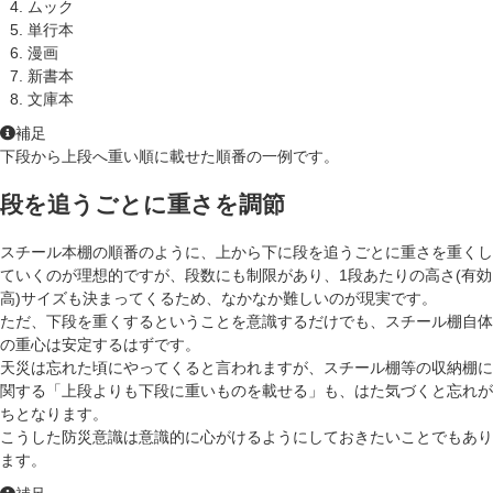
ムック
単行本
漫画
新書本
文庫本
補足
下段から上段へ重い順に載せた順番の一例です。
段を追うごとに重さを調節
スチール本棚の順番のように、上から下に段を追うごとに重さを重くし
ていくのが理想的ですが、段数にも制限があり、1段あたりの高さ(有効
高)サイズも決まってくるため、なかなか難しいのが現実です。
ただ、
下段を重くする
ということを意識するだけでも、スチール棚自体
の重心は安定するはずです。
天災は忘れた頃にやってくると言われますが、スチール棚等の収納棚に
関する「上段よりも下段に重いものを載せる」も、はた気づくと忘れが
ちとなります。
こうした防災意識は意識的に心がけるようにしておきたいことでもあり
ます。