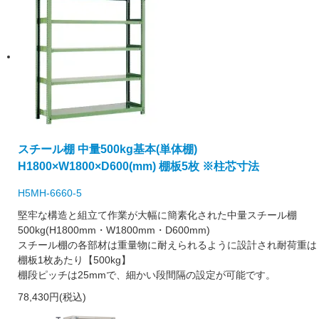
スチール棚 中量500kg基本(単体棚)
H1800×W1800×D600(mm) 棚板5枚 ※柱芯寸法
H5MH-6660-5
堅牢な構造と組立て作業が大幅に簡素化された中量スチール棚
500kg(H1800mm・W1800mm・D600mm)
スチール棚の各部材は重量物に耐えられるように設計され耐荷重は
棚板1枚あたり【500kg】
棚段ピッチは25mmで、細かい段間隔の設定が可能です。
78,430円(税込)