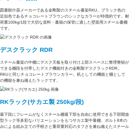
図書館什器メーカーである
金剛
製のスチール書架RKU。ブラック色の
近似色である
チョコレートブラウン
のシックなカラーが特徴的です。耐
荷重
100kg/1段
で大切な資料・書籍の保管に適した壁面用スチール書棚
です。
デスクラック RDR
スチール書架の中棚にデスク天板を取り付け上部スペースに整理整頓が
できる棚段を付帯したデスク機能付きの
金剛
製デスクラックRDR。
RKUと同じ
チョコレートブラウン
カラー。
机としての機能
と
棚として
の機能
を兼ね備えたラックです。
RKラック(サカエ製 250kg/段)
最下段にフレームがなくスチール棚最下部を自由に使用できる
下部開放
型ラック
等多彩なバリエーションをもつサカエ製中量棚。ボルト8本の
みによる組み立ての手軽さと重荷重対応のタフさを兼ね備えたスチール