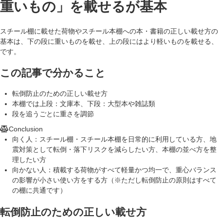
重いもの」を載せるが基本
スチール棚に載せた荷物やスチール本棚への本・書籍の正しい載せ方の
基本は、下の段に重いものを載せ、上の段にはより軽いものを載せる、
です。
この記事で分かること
転倒防止のための正しい載せ方
本棚では上段：文庫本、下段：大型本や雑誌類
段を追うごとに重さを調節
Conclusion
向く人：
スチール棚・スチール本棚を日常的に利用している方、地
震対策として転倒・落下リスクを減らしたい方、本棚の並べ方を整
理したい方
向かない人：
積載する荷物がすべて軽量かつ均一で、重心バランス
の影響が小さい使い方をする方（※ただし転倒防止の原則はすべて
の棚に共通です）
転倒防止のための正しい載せ方