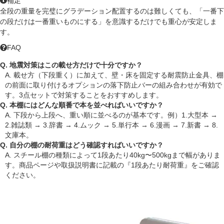
補足
全段の重量を完璧にグラデーション配置するのは難しくても、「一番下
の段だけは一番重いものにする」を意識するだけでも重心が安定しま
す。
FAQ
Q. 地震対策はこの載せ方だけで十分ですか？
A. 載せ方（下段重く）に加えて、壁・床を固定する耐震防止金具、棚
の前面に取り付けるオプションの落下防止バーの組み合わせが有効で
す。3点セットで対策することをおすすめします。
Q. 本棚にはどんな順番で本を並べればいいですか？
A. 下段から上段へ、重い順に並べるのが基本です。例）1.大型本 →
2.雑誌類 → 3.辞書 → 4.ムック → 5.単行本 → 6.漫画 → 7.新書 → 8.
文庫本。
Q. 自分の棚の耐荷重はどう確認すればいいですか？
A. スチール棚の種類によって1段あたり40kg〜500kgまで幅がありま
す。商品ページや取扱説明書に記載の『1段あたり耐荷重』をご確認
ください。