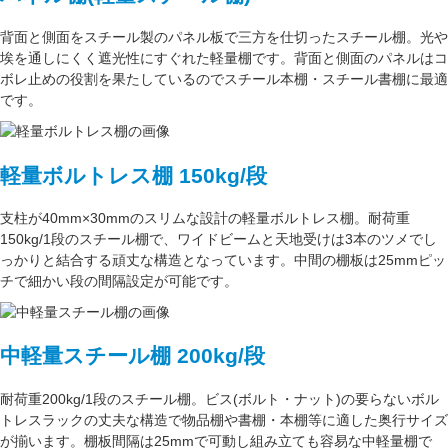
背面と側面をスチール製の
パネル板で三方を仕切った
スチール棚。
光や
埃を通しにくく遮光性にすぐれた
軽量棚です。背面と側面のパネルはコ
ボレ止めの役割を果たしているのでスチール本棚・スチール書棚に最適
です。
軽量ボルトレス棚 150kg/段
支柱が
40mm×30mm
のスリムな設計の軽量ボルトレス棚。
耐荷重
150kg/1段
のスチール棚で、ワイドビームと天地受けは3本のツメでし
っかりと結合する頑丈な構造となっています。中間の棚板は
25mmピッ
チ
で細かい段の間隔設定が可能です。
中軽量スチール棚 200kg/段
耐荷重200kg/1段
のスチール棚。ビス(ボルト・ナット)の要らない
ボル
トレスラック
の丈夫な構造で物品棚や書棚・本棚等に適した奥行サイズ
が揃います。
棚板間隔は25mmで可動し
組み立ても容易な中軽量棚で