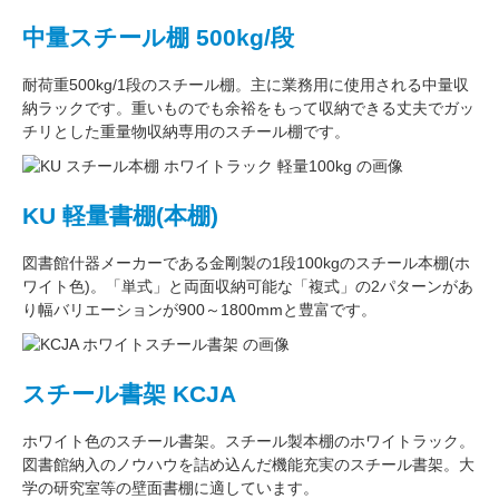
中量スチール棚 500kg/段
耐荷重500kg/1段
のスチール棚。主に
業務用
に使用される中量収
納ラックです。重いものでも余裕をもって収納できる丈夫でガッ
チリとした
重量物収納専用
のスチール棚です。
KU 軽量書棚(本棚)
図書館什器メーカーである
金剛
製の
1段100kg
のスチール本棚(ホ
ワイト色)。
「単式」
と両面収納可能な
「複式」
の2パターンがあ
り
幅バリエーション
が
900～1800mm
と豊富です。
スチール書架 KCJA
ホワイト色
のスチール書架。スチール製本棚の
ホワイトラック
。
図書館納入のノウハウを詰め込んだ機能充実のスチール書架。
大
学の研究室
等の壁面書棚に適しています。