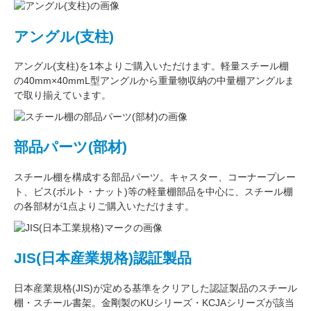
アングル(支柱)
アングル(支柱)
を1本よりご購入いただけます。軽量スチール棚
の
40mm×40mmL型アングル
から重量物収納の中量棚アングルま
で取り揃えています。
部品パーツ(部材)
スチール棚を構成する
部品パーツ
。
キャスター
、
コーナープレー
ト
、
ビス(ボルト・ナット)
等の軽量棚部品を中心に、スチール棚
の各部材が1点よりご購入いただけます。
JIS(日本産業規格)認証製品
日本産業規格(JIS)が定める基準をクリアした認証製品のスチール
棚・スチール書架。金剛製のKUシリーズ・KCJAシリーズが該当