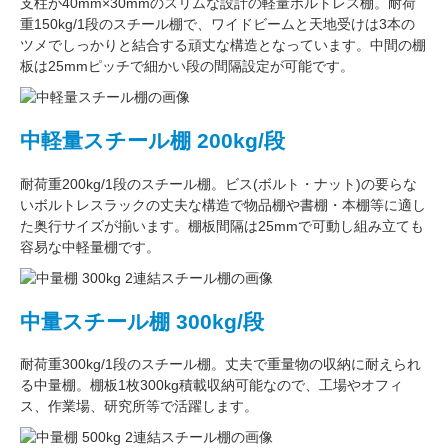
支柱が
40mm×30mm
のスリムな設計の軽量ボルトレス棚。
耐荷
重150kg/1段
のスチール棚で、ワイドビームと天地受けは3本の
ツメでしっかりと結合する頑丈な構造となっています。中間の棚
板は
25mmピッチ
で細かい段の間隔設定が可能です。
中軽量スチール棚 200kg/段
耐荷重200kg/1段
のスチール棚。ビス(ボルト・ナット)の要らな
い
ボルトレスラック
の丈夫な構造で物品棚や書棚・本棚等に適し
た奥行サイズが揃います。
棚板間隔は25mmで可動し
組み立ても
容易な中軽量棚です。
中量スチール棚 300kg/段
耐荷重300kg/1段
のスチール棚。丈夫で重量物の収納に耐えられ
る中量棚。
棚板1枚300kg積載収納可能
なので、工場やオフィ
ス、作業場、研究所等で活躍します。