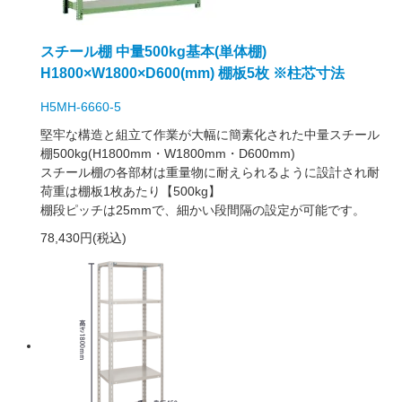
スチール棚 中量500kg基本(単体棚)
H1800×W1800×D600(mm) 棚板5枚 ※柱芯寸法
H5MH-6660-5
堅牢な構造と組立て作業が大幅に簡素化された中量スチール
棚500kg(H1800mm・W1800mm・D600mm)
スチール棚の各部材は重量物に耐えられるように設計され耐
荷重は棚板1枚あたり【500kg】
棚段ピッチは25mmで、細かい段間隔の設定が可能です。
78,430円(税込)