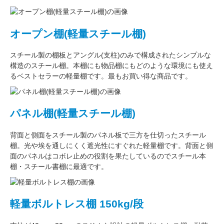
オープン棚(軽量スチール棚)
スチール製の棚板
と
アングル(支柱)
のみで構成された
シンプルな
構造
のスチール棚。本棚にも物品棚にもどのような環境にも使え
るベストセラーの軽量棚です。最もお買い得な商品です。
パネル棚(軽量スチール棚)
背面と側面をスチール製の
パネル板で三方を仕切った
スチール
棚。
光や埃を通しにくく遮光性にすぐれた
軽量棚です。背面と側
面のパネルはコボレ止めの役割を果たしているのでスチール本
棚・スチール書棚に最適です。
軽量ボルトレス棚 150kg/段