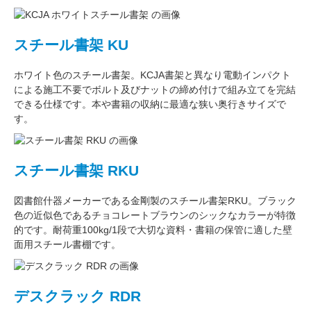
スチール書架 KU
ホワイト色
のスチール書架。KCJA書架と異なり電動インパクト
による施工不要でボルト及びナットの締め付けで組み立てを完結
できる仕様です。本や書籍の収納に最適な
狭い奥行きサイズ
で
す。
スチール書架 RKU
図書館什器メーカーである
金剛
製のスチール書架RKU。ブラック
色の近似色である
チョコレートブラウン
のシックなカラーが特徴
的です。耐荷重
100kg/1段
で大切な資料・書籍の保管に適した壁
面用スチール書棚です。
デスクラック RDR