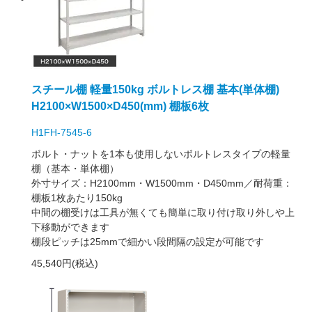
スチール棚 軽量150kg ボルトレス棚 基本(単体棚)
H2100×W1500×D450(mm) 棚板6枚
H1FH-7545-6
ボルト・ナットを1本も使用しないボルトレスタイプの軽量
棚（基本・単体棚）
外寸サイズ：H2100mm・W1500mm・D450mm／耐荷重：
棚板1枚あたり150kg
中間の棚受けは工具が無くても簡単に取り付け取り外しや上
下移動ができます
棚段ピッチは25mmで細かい段間隔の設定が可能です
45,540円(税込)