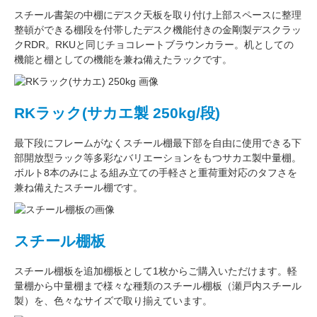
スチール書架の中棚にデスク天板を取り付け上部スペースに整理
整頓ができる棚段を付帯したデスク機能付きの
金剛
製デスクラッ
クRDR。RKUと同じ
チョコレートブラウン
カラー。
机としての
機能
と
棚としての機能
を兼ね備えたラックです。
RKラック(サカエ製 250kg/段)
最下段にフレームがなくスチール棚最下部を自由に使用できる
下
部開放型ラック
等多彩なバリエーションをもつサカエ製中量棚。
ボルト8本のみによる組み立ての手軽さと重荷重対応のタフさを
兼ね備えたスチール棚です。
スチール棚板
スチール棚板
を
追加棚板
として1枚からご購入いただけます。軽
量棚から中量棚まで様々な種類のスチール棚板（
瀬戸内スチール
製
）を、色々なサイズで取り揃えています。