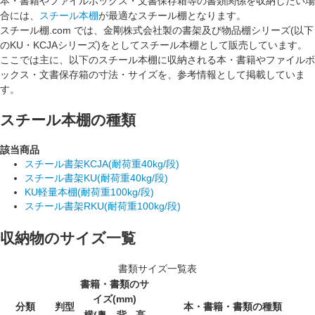
本・書籍やファイルボックス・文書保存箱等の書類関係を収納したい場
合には、
スチール本棚
が最適なスチール棚となります。
スチール棚.com では、金剛株式会社製の書架及び物品棚シリーズ(以下
のKU・KCJAシリーズ)をとしてスチール本棚として販売しています。
ここでは主に、以下のスチール本棚に収納される
本・書籍やファイルボ
ックス・文書保存箱
の
寸法・サイズ
を、参考情報として掲載していま
す。
スチール本棚の種類
該当商品
スチール書架KCJA(耐荷重40kg/段)
スチール書架KU(耐荷重40kg/段)
KU軽量本棚(耐荷重100kg/段)
スチール書架RKU(耐荷重100kg/段)
収納物のサイズ一覧
書類サイズ一覧表
書籍・書類のサ
イズ(mm)
分類
判型
本・書籍・書類の種類
横(奥
背
高