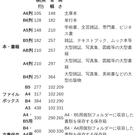
行)
幅
さ
A6判
105
148
文庫本
B6判
128
182
単行本
学術書、文芸雑誌、専門書、ビジネ
A5判
148
210
ス書
B5判
182
257
雑誌、テキストブック、ムック本等
本・書籍
大型雑誌、写真集、図鑑等の大型書
AB判
210
257
籍
大型雑誌、写真集、図鑑等の大型書
A4判
210
297
籍
大型雑誌、写真集、美術書などの大
B4判
257
364
型出版物
B5
277
102
209
A4
317
102
260
ファイル
ボックス
B4
384
102
290
A3
438
102
331
A4・
A4・B5用個別フォルダーに収容した
330
290
265
B5用
書類を保存する保存箱
B4・
B4・A4用個別フォルダーに収容した
400
300
330
A4用
書類を保存する保存箱
文書保存