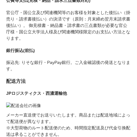
公費等支払(見積・納品・請求三点書類対応)
官公庁・国公立及び関連機関等
のお客様を対象とした後払い（掛
売り・請求書後払い）の決済です（原則：月末締め翌月末請求書
後払い）。 御見積書・納品書・請求書の三点書類が必要な官公
庁様・国公立大学法人様及び関連機関様限定のお支払い方法とな
ります。
銀行振込(前払)
振込先: りそな銀行・PayPay銀行。ご入金確認後の発送となりま
す。
配送方法
JPロジスティクス・西濃運輸他
メーカー直送便でお送りいたします。商品または配送地域によっ
て配送便が異なります。
※大型荷物のルート配送便のため、時間指定配送及び代金引換配
送は承ることができません。