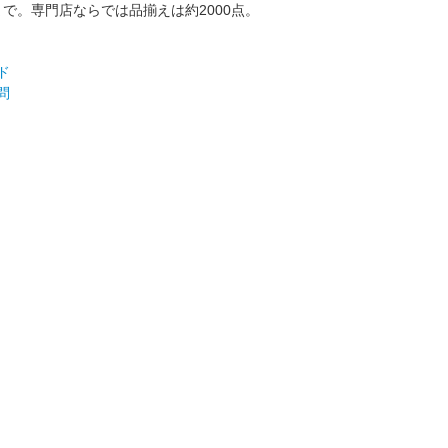
で。専門店ならでは品揃えは約2000点。
ド
問