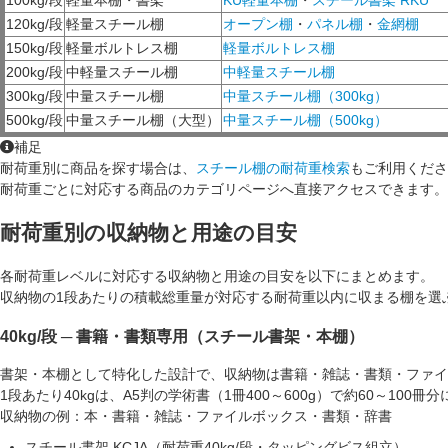
120kg/段
軽量スチール棚
オープン棚
・
パネル棚
・
金網棚
150kg/段
軽量ボルトレス棚
軽量ボルトレス棚
200kg/段
中軽量スチール棚
中軽量スチール棚
300kg/段
中量スチール棚
中量スチール棚（300kg）
500kg/段
中量スチール棚（大型）
中量スチール棚（500kg）
補足
耐荷重別に商品を探す場合は、
スチール棚の耐荷重検索
もご利用くださ
耐荷重ごとに対応する商品のカテゴリページへ直接アクセスできます。
耐荷重別の収納物と用途の目安
各耐荷重レベルに対応する収納物と用途の目安を以下にまとめます。
収納物の
1段あたりの積載総重量
が対応する耐荷重以内に収まる棚を選
40kg/段 ─ 書籍・書類専用（スチール書架・本棚）
書架・本棚として特化した設計で、収納物は書籍・雑誌・書類・ファイ
1段あたり40kgは、A5判の学術書（1冊400～600g）で約60～100冊
収納物の例：
本・書籍・雑誌・ファイルボックス・書類・辞書
スチール書架 KCJA（耐荷重40kg/段・タッピングビス組立）