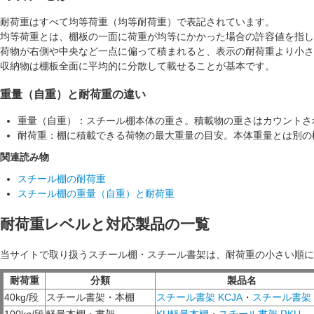
耐荷重はすべて
均等荷重（均等耐荷重）
で表記されています。
均等荷重とは、棚板の一面に荷重が均等にかかった場合の許容値を指し
荷物が右側や中央など一点に偏って積まれると、表示の耐荷重より小さ
収納物は棚板全面に
平均的に
分散して載せることが基本です。
重量（自重）と耐荷重の違い
重量（自重）：
スチール棚本体の重さ。積載物の重さはカウントさ
耐荷重：
棚に積載できる荷物の最大重量の目安。本体重量とは別の
関連読み物
スチール棚の耐荷重
スチール棚の重量（自重）と耐荷重
耐荷重レベルと対応製品の一覧
当サイトで取り扱うスチール棚・スチール書架は、耐荷重の小さい順に
耐荷重
分類
製品名
40kg/段
スチール書架・本棚
スチール書架 KCJA
・
スチール書架 
100kg/段
軽量本棚・書架
KU軽量本棚
・
スチール書架 RKU