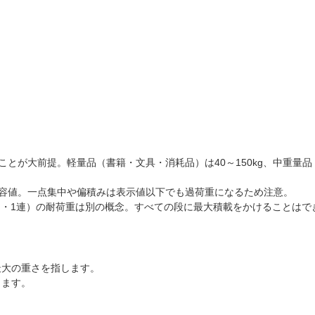
とが大前提。軽量品（書籍・文具・消耗品）は40～150kg、中重量品（
容値。一点集中や偏積みは表示値以下でも過荷重になるため注意。
台・1連）の耐荷重は別の概念。すべての段に最大積載をかけることはで
最大の重さ
を指します。
ります。