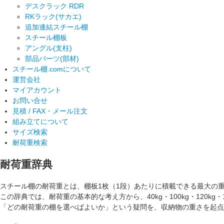
デスクラック RDR
RKラック(サカエ)
追加連結スチール棚
スチール棚板
アングル(支柱)
部品パーツ(部材)
スチール棚.comについて
運営会社
マイアカウント
お問い合せ
見積 / FAX・メール注文
組み立てについて
サイズ検索
耐荷重検索
耐荷重辞典
スチール棚の耐荷重とは、棚板1枚（1段）あたりに積載できる最大の
この辞典では、耐荷重の基本的な考え方から、40kg・100kg・120kg・
「どの耐荷重の棚を選べばよいか」という疑問を、収納物の重さを起点