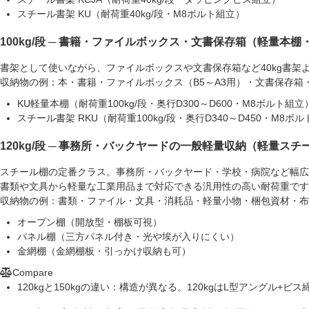
スチール書架 KU（耐荷重40kg/段・M8ボルト組立）
100kg/段 ─ 書籍・ファイルボックス・文書保存箱（軽量本棚
書架として使いながら、ファイルボックスや文書保存箱など40kg書架
収納物の例：
本・書籍・ファイルボックス（B5～A3用）・文書保存箱
KU軽量本棚（耐荷重100kg/段・奥行D300～D600・M8ボルト組立
スチール書架 RKU（耐荷重100kg/段・奥行D340～D450・M8ボ
120kg/段 ─ 事務所・バックヤードの一般軽量収納（軽量スチ
スチール棚の定番クラス。事務所・バックヤード・学校・病院など幅広
書類や文具から軽量な工業用品まで対応できる汎用性の高い耐荷重です
収納物の例：
書類・ファイル・文具・消耗品・軽量小物・梱包資材・布
オープン棚（開放型・棚板可視）
パネル棚（三方パネル付き・光や埃が入りにくい）
金網棚（金網棚板・引っかけ収納も可）
Compare
120kgと150kgの違い：
構造が異なる。120kgはL型アングル+ビ