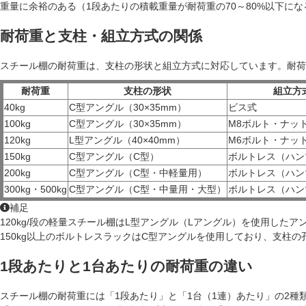
重量に余裕のある（1段あたりの積載重量が耐荷重の70～80%以下に
耐荷重と支柱・組立方式の関係
スチール棚の耐荷重は、支柱の形状と組立方式に対応しています。耐荷
耐荷重
支柱の形状
組立方
40kg
C型アングル（30×35mm）
ビス式
100kg
C型アングル（30×35mm）
M8ボルト・ナッ
120kg
L型アングル（40×40mm）
M6ボルト・ナッ
150kg
C型アングル（C型）
ボルトレス（ハン
200kg
C型アングル（C型・中軽量用）
ボルトレス（ハン
300kg・500kg
C型アングル（C型・中量用・大型）
ボルトレス（ハン
補足
120kg/段の軽量スチール棚はL型アングル（Lアングル）を使用した
ア
150kg以上のボルトレスラックはC型アングルを使用しており、支柱
1段あたりと1台あたりの耐荷重の違い
スチール棚の耐荷重には「
1段あたり
」と「
1台（1連）あたり
」の2種