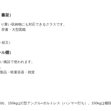
・書架）
より重い収納物にも対応できるクラスです。
・辞書・大型図鑑
）
ルト組立）
ール棚）
い施設で使われます。
。
製品・軽量容器・雑貨
ス締め、150kgはC型アングル+ボルトレス（ハンマー打ち）。150kg