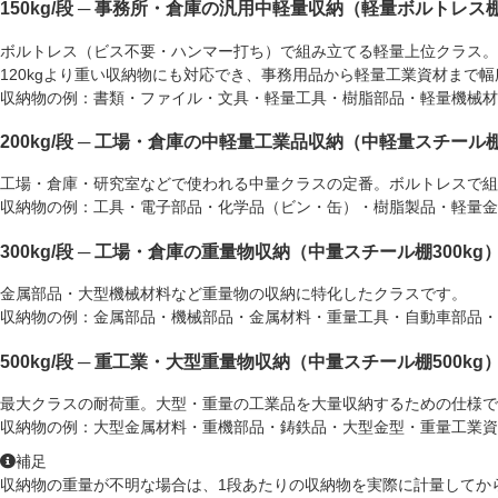
150kg/段 ─ 事務所・倉庫の汎用中軽量収納（軽量ボルトレス
ボルトレス（ビス不要・ハンマー打ち）で組み立てる軽量上位クラス
120kgより重い収納物にも対応でき、事務用品から軽量工業資材まで
収納物の例：
書類・ファイル・文具・軽量工具・樹脂部品・軽量機械材
200kg/段 ─ 工場・倉庫の中軽量工業品収納（中軽量スチール
工場・倉庫・研究室などで使われる中量クラスの定番。ボルトレスで組
収納物の例：
工具・電子部品・化学品（ビン・缶）・樹脂製品・軽量金
300kg/段 ─ 工場・倉庫の重量物収納（中量スチール棚300kg
金属部品・大型機械材料など重量物の収納に特化したクラスです。
収納物の例：
金属部品・機械部品・金属材料・重量工具・自動車部品・
500kg/段 ─ 重工業・大型重量物収納（中量スチール棚500kg
最大クラスの耐荷重。大型・重量の工業品を大量収納するための仕様で
収納物の例：
大型金属材料・重機部品・鋳鉄品・大型金型・重量工業資
補足
収納物の重量が不明な場合は、1段あたりの収納物を実際に計量してか