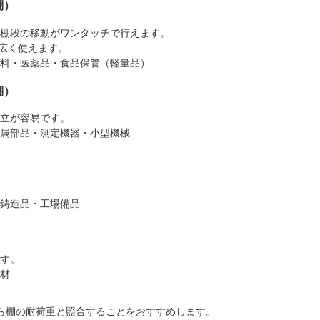
棚）
。棚段の移動がワンタッチで行えます。
幅広く使えます。
料・医薬品・食品保管（軽量品）
棚）
立が容易です。
属部品・測定機器・小型機械
）
鋳造品・工場備品
）
す。
材
ら棚の耐荷重と照合することをおすすめします。