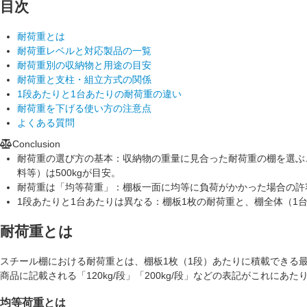
目次
耐荷重とは
耐荷重レベルと対応製品の一覧
耐荷重別の収納物と用途の目安
耐荷重と支柱・組立方式の関係
1段あたりと1台あたりの耐荷重の違い
耐荷重を下げる使い方の注意点
よくある質問
Conclusion
耐荷重の選び方の基本：
収納物の重量に見合った耐荷重の棚を選ぶこ
料等）は500kgが目安。
耐荷重は「均等荷重」：
棚板一面に均等に負荷がかかった場合の許
1段あたりと1台あたりは異なる：
棚板1枚の耐荷重と、棚全体（1
耐荷重とは
スチール棚における耐荷重とは、
棚板1枚（1段）あたりに積載できる
商品に記載される「120kg/段」「200kg/段」などの表記がこれにあた
均等荷重とは