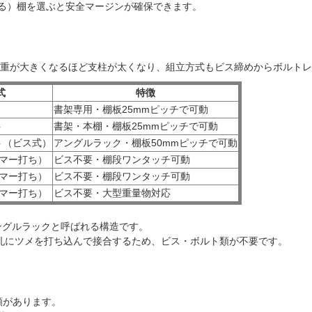
なる）棚を選ぶと安全マージンが確保できます。
重が大きくなるほど支柱が太くなり、組立方式もビス締めからボルトレ
式
特徴
書架専用・棚板25mmピッチで可動
ト
書架・本棚・棚板25mmピッチで可動
ト（ビス式）
アングルラック・棚板50mmピッチで可動
マー打ち）
ビス不要・棚段ワンタッチ可動
マー打ち）
ビス不要・棚段ワンタッチ可動
マー打ち）
ビス不要・大型重量物対応
ングルラック
と呼ばれる構造です。
の孔にツメを打ち込んで接合するため、ビス・ボルト類が不要です。
類があります。