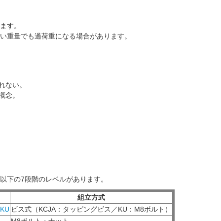
ます。
い重量でも過荷重になる場合があります。
れない。
概念。
以下の7段階のレベルがあります。
組立方式
KU
ビス式（KCJA：タッピングビス／KU：M8ボルト）
M8ボルト・ナット