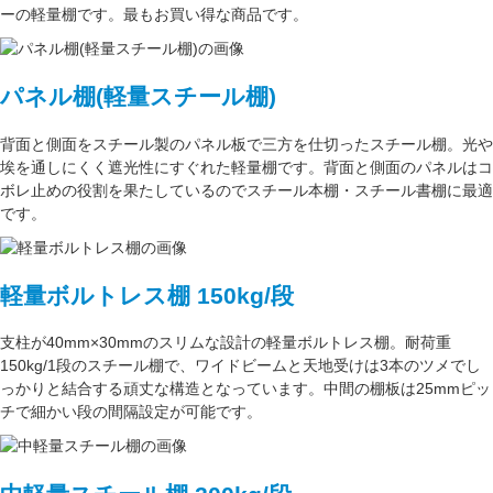
ーの軽量棚です。最もお買い得な商品です。
パネル棚(軽量スチール棚)
背面と側面をスチール製の
パネル板で三方を仕切った
スチール棚。
光や
埃を通しにくく遮光性にすぐれた
軽量棚です。背面と側面のパネルはコ
ボレ止めの役割を果たしているのでスチール本棚・スチール書棚に最適
です。
軽量ボルトレス棚 150kg/段
支柱が
40mm×30mm
のスリムな設計の軽量ボルトレス棚。
耐荷重
150kg/1段
のスチール棚で、ワイドビームと天地受けは3本のツメでし
っかりと結合する頑丈な構造となっています。中間の棚板は
25mmピッ
チ
で細かい段の間隔設定が可能です。