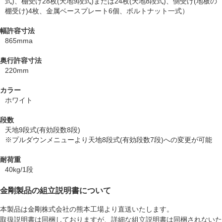
式)、棚受け28枚(天地9段式)または24枚(天地8段式)、側受け(地板の
棚受け)4枚、金属ベースプレート6個、ボルトナット一式）
幅許容寸法
865mma
奥行許容寸法
220mm
カラー
ホワイト
段数
天地9段式(有効段数8段)
※プルダウンメニューより天地8段式(有効段数7段)への変更が可能
耐荷重
40kg/1段
金剛製品の組立説明書について
本製品は金剛株式会社の
熊本工場より直送
いたします。
取扱説明書は同梱しておりますが、
詳細な組立説明書は同梱されない
た