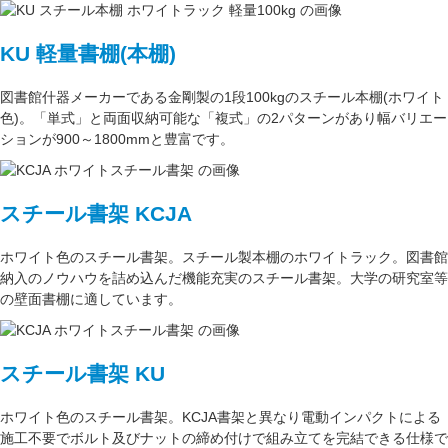
KU 軽量書棚(本棚)
図書館什器メーカーである
金剛
製の
1段100kg
のスチール本棚(ホワイト
色)。
「単式」
と両面収納可能な
「複式」
の2パターンがあり
幅バリエー
ション
が
900～1800mm
と豊富です。
スチール書架 KCJA
ホワイト色
のスチール書架。スチール製本棚の
ホワイトラック
。図書館
納入のノウハウを詰め込んだ機能充実のスチール書架。
大学の研究室
等
の壁面書棚に適しています。
スチール書架 KU
ホワイト色
のスチール書架。KCJA書架と異なり電動インパクトによる
施工不要でボルト及びナットの締め付けで組み立てを完結できる仕様で