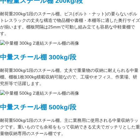
中軽量スチール棚 200kg/段
耐荷重200kg/1段
のスチール棚。ビス(ボルト・ナット)の要らない
ボル
トレスラック
の丈夫な構造で物品棚や書棚・本棚等に適した奥行サイズ
が揃います。
棚板間隔は25mmで可動し
組み立ても容易な中軽量棚で
す。
中量スチール棚 300kg/段
耐荷重300kg/1段
のスチール棚。丈夫で重量物の収納に耐えられる中量
棚。
棚板1枚300kg積載収納可能
なので、工場やオフィス、作業場、研
究所等で活躍します。
中量スチール棚 500kg/段
耐荷重500kg/1段
のスチール棚。主に
業務用
に使用される中量収納ラッ
クです。重いものでも余裕をもって収納できる丈夫でガッチリとした
重
量物収納専用
のスチール棚です。