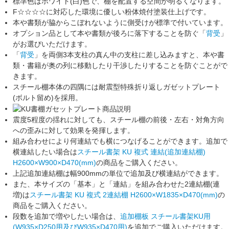
標準色はホワイト(白)色で、棚を配置する空間が明るくなります。
F☆☆☆☆
に対応した環境に優しい粉体焼付塗装仕上げです。
本や書類が脇からこぼれないように
側受け
が標準で付いています。
オプション品として本や書類が後ろに落下することを防ぐ「
背受
」
がお選びいただけます。
「
背受
」を両側3本支柱の真ん中の支柱に差し込みますと、本や書
類・書籍が奥の列に移動したり干渉したりすることを防ぐことがで
きます。
スチール棚本体の四隅には
耐震型特殊折り返しガゼットプレート
(ボルト留め)を採用。
震度5程度の揺れに対しても、スチール棚の前後・左右・対角方向
への
歪みに対して効果を発揮
します。
組み合わせにより何連結でも横につなげることができます。追加で
横連結したい場合は
スチール書架 KU 複式 連結(追加連結棚)
H2600×W900×D470(mm)
の商品をご購入ください。
上記
追加連結棚
は
幅900mm
の単位で追加及び横連結ができます。
また、本サイズの「基本」と「連結」を組み合わせた
2連結棚(連
増)
は
スチール書架 KU 複式 2連結棚 H2600×W1835×D470(mm)
の
商品をご購入ください。
段数を追加で増やしたい場合は、
追加棚板 スチール書架KU用
(W935×D250用及びW935×D470用)
を追加でご購入いただけます。