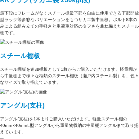
最下段にフレームがなくスチール棚最下部を自由に使用できる
下部開放
型ラック
等多彩なバリエーションをもつサカエ製中量棚。ボルト8本の
みによる組み立ての手軽さと重荷重対応のタフさを兼ね備えたスチール
棚です。
スチール棚板
スチール棚板
を
追加棚板
として1枚からご購入いただけます。軽量棚か
ら中量棚まで様々な種類のスチール棚板（
瀬戸内スチール製
）を、色々
なサイズで取り揃えています。
アングル(支柱)
アングル(支柱)
を1本よりご購入いただけます。軽量スチール棚の
40mm×40mmL型アングル
から重量物収納の中量棚アングルまで取り揃
えています。