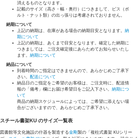
消えるものとなります。
記載のサイズ（高さ・幅・奥行）につきまして、ビス（ボ
ルト・ナット類）の出っ張りは考慮されておりません。
納期について
上記の納期は、在庫がある場合の納期目安となります。
納
期について
上記の納期は、あくまで目安となります。確定した納期に
つきましては、ご注文確定後にあらためてお知らせいたし
ます。
納期について
納品について
到着時間のご指定はできませんので、あらかじめご了承下
さい。
配送について
納品日のご指定をご希望のお客様は、ご注文時に、配送情
報の「備考」欄にお届け希望日をご記入下さい。
納期につ
いて
商品の納期スケジュールによっては、ご希望に添えない場
合がございますので、あらかじめご了承下さい。
スチール書架KU のサイズ一覧表
図書館等文化施設の什器を製造する
金剛
製の「複柱式書架 KUシリー