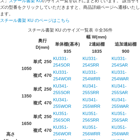
ズ」
スチール書架 KU
のサイズ一覧を以下にまとめています。 該当サイ
ズの型番をクリックしていただきますと、商品詳細ページへ遷移いたし
ます。
スチール書架 KU のページはこちら
スチール書架 KU のサイズ一覧表 ※全36件
幅 W(mm)
奥行
単体棚(基本)
2連結棚
追加連結棚
D(mm)
935
1835
900
KU331-
KU331-
KU331-
単式
250
254SOR
254SRR
254SAR
1050
KU331-
KU331-
KU331-
複式
470
254WOR
254WRR
254WAR
KU341-
KU341-
KU341-
単式
250
255SOR
255SRR
255SAR
1350
KU341-
KU341-
KU341-
複式
470
255WOR
255WRR
255WAR
KU351-
KU351-
KU351-
単式
250
256SOR
256SRR
256SAR
1650
KU351-
KU351-
KU351-
複式
470
256WOR
256WRR
256WAR
高さ