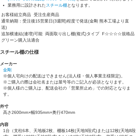
業務用に設計された
スチール棚
となります。
お客様組立商品
受注生産商品
通常納期：受注後15営業日(3週間)程度で発送(金剛 熊本工場より直
送)
追加横連結(連増)可能
両面取り出し棚(複式)タイプ
F☆☆☆☆規格品
グリーン購入法適合
スチール棚の仕様
メーカー
金剛
※個人宅向けの配送はできません(法人様・個人事業主様限定)。
※ご購入の際は会社名または屋号等のご記入が必須となります。
※個人様のご購入は、配送会社の「営業所止め」での対応となりま
す。
外寸
高さ2600mm×幅935mm×奥行470mm
内容
1台（支柱6本、天地板2枚、棚板14枚(天地9段式)または12枚(天地8段