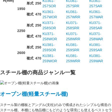
H(mm)
KU361-
KU361-
KU361-
単式
250
257SOR
257SRR
257SAR
1950
KU361-
KU361-
KU361-
複式
470
257WOR
257WRR
257WAR
KU371-
KU371-
KU371-
単式
250
258SOR
258SRR
258SAR
2250
KU371-
KU371-
KU371-
複式
470
258WOR
258WRR
258WAR
KU381-
KU381-
KU381-
単式
250
259SOR
259SRR
259SAR
2600
KU381-
KU381-
KU381-
複式
470
259WOR
259WRR
259WAR
スチール棚の商品ジャンル一覧
オープン棚(軽量スチール棚)
スチール製の棚板
と
アングル(支柱)
のみで構成された
シンプルな構造
の
スチール棚。本棚にも物品棚にもどのような環境にも使えるベストセラ