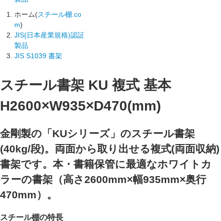
ホーム(
スチール棚.co
m
)
JIS(日本産業規格)認証
製品
JIS S1039 書架
スチール書架 KU 複式 基本
H2600×W935×D470(mm)
金剛製の「KUシリーズ」のスチール書架
(40kg/段)。両面から取り出せる複式(両面収納)
書架です。本・書籍保管に最適なホワイトカ
ラーの書架（高さ2600mm×幅935mm×奥行
470mm）。
スチール棚の特長