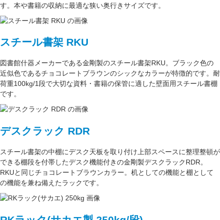
す。本や書籍の収納に最適な
狭い奥行きサイズ
です。
スチール書架 RKU
図書館什器メーカーである
金剛
製のスチール書架RKU。ブラック色の
近似色である
チョコレートブラウン
のシックなカラーが特徴的です。耐
荷重
100kg/1段
で大切な資料・書籍の保管に適した壁面用スチール書棚
です。
デスクラック RDR
スチール書架の中棚にデスク天板を取り付け上部スペースに整理整頓が
できる棚段を付帯したデスク機能付きの
金剛
製デスクラックRDR。
RKUと同じ
チョコレートブラウン
カラー。
机としての機能
と
棚として
の機能
を兼ね備えたラックです。
RKラック(サカエ製 250kg/段)