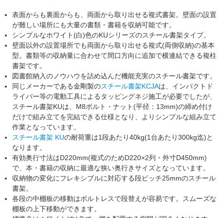
表面からも裏面からも、両面から取り出せる
複式書架
。壁面の設置
が難しい場所にも大量の書類・書籍を収納可能です。
シンプルなホワイト(白)色の
KUシリーズ
のスチール書架タイプ。
壁面以外の設置場所でも両面から取り出せる
複式(両側収納)
の
基本
型
。書類等の収納量に合わせて間口方向に追加で横連結できる
複柱
書架
です。
図書館納入のノウハウを詰め込んだ機能充実の
スチール書架
です。
同じメーカーである金剛製の
スチール書架KCJA
は、インパクトド
ライバー等の電動工具によるタッピングネジ施工が必要でしたが、
スチール書架KUは、M8ボルト・ナット(平径：13mm)の締め付け
だけで組み立てを完結できる仕様となり、よりシンプルな組み立て
作業となっています。
スチール書架 KU
の耐荷重は
1段あたり40kg(1台あたり300kg迄)と
なります。
有効奥行寸法は
D220mm
(複式のためD220×2列・外寸D450mm)
で、本・書籍の収納に最適な狭い奥行きサイズとなっています。
収納物の変化にフレキシブルに対応する
段ピッチ25mm
のスチール
書架。
各段の中棚板の移動は
ボルトレス
で段替えが容易です。スムーズな
棚板の上下移動ができます。