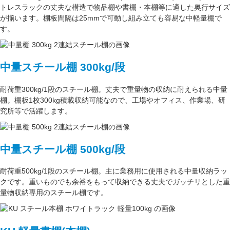
トレスラック
の丈夫な構造で物品棚や書棚・本棚等に適した奥行サイズ
が揃います。
棚板間隔は25mmで可動し
組み立ても容易な中軽量棚で
す。
中量スチール棚 300kg/段
耐荷重300kg/1段
のスチール棚。丈夫で重量物の収納に耐えられる中量
棚。
棚板1枚300kg積載収納可能
なので、工場やオフィス、作業場、研
究所等で活躍します。
中量スチール棚 500kg/段
耐荷重500kg/1段
のスチール棚。主に
業務用
に使用される中量収納ラッ
クです。重いものでも余裕をもって収納できる丈夫でガッチリとした
重
量物収納専用
のスチール棚です。