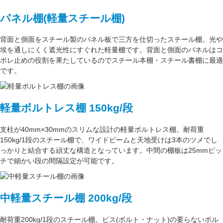
パネル棚(軽量スチール棚)
背面と側面をスチール製の
パネル板で三方を仕切った
スチール棚。
光や
埃を通しにくく遮光性にすぐれた
軽量棚です。背面と側面のパネルはコ
ボレ止めの役割を果たしているのでスチール本棚・スチール書棚に最適
です。
軽量ボルトレス棚 150kg/段
支柱が
40mm×30mm
のスリムな設計の軽量ボルトレス棚。
耐荷重
150kg/1段
のスチール棚で、ワイドビームと天地受けは3本のツメでし
っかりと結合する頑丈な構造となっています。中間の棚板は
25mmピッ
チ
で細かい段の間隔設定が可能です。
中軽量スチール棚 200kg/段
耐荷重200kg/1段
のスチール棚。ビス(ボルト・ナット)の要らない
ボル