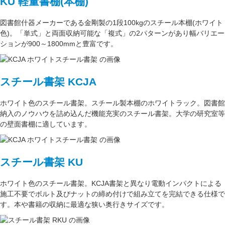
KU 軽量書棚(本棚)
図書館什器メーカーである
金剛
製の
1段100kg
のスチール本棚(ホワイト
色)。
「単式」
と両面収納可能な
「複式」
の2パターンがあり
幅バリエー
ション
が
900～1800mm
と豊富です。
スチール書架 KCJA
ホワイト色
のスチール書架。スチール製本棚の
ホワイトラック
。図書館
納入のノウハウを詰め込んだ機能充実のスチール書架。
大学の研究室
等
の壁面書棚に適しています。
スチール書架 KU
ホワイト色
のスチール書架。KCJA書架と異なり電動インパクトによる
施工不要でボルト及びナットの締め付けで組み立てを完結できる仕様で
す。本や書籍の収納に最適な
狭い奥行きサイズ
です。