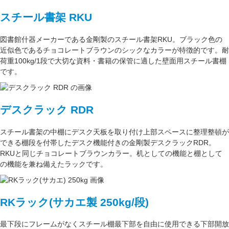
スチール書架 RKU
図書館什器メーカーである
金剛
製のスチール書架RKU。ブラック色の
近似色である
チョコレートブラウン
のシックなカラーが特徴的です。耐
荷重
100kg/1段
で大切な資料・書籍の保管に適した壁面用スチール書棚
です。
デスクラック RDR
スチール書架の中棚にデスク天板を取り付け上部スペースに整理整頓が
できる棚段を付帯したデスク機能付きの
金剛
製デスクラックRDR。
RKUと同じ
チョコレートブラウン
カラー。
机としての機能
と
棚として
の機能
を兼ね備えたラックです。
RKラック(サカエ製 250kg/段)
最下段にフレームがなくスチール棚最下部を自由に使用できる
下部開放