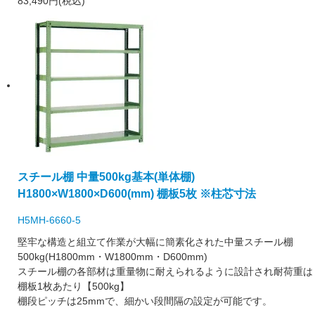
83,490円(税込)
スチール棚 中量500kg基本(単体棚)
H1800×W1800×D600(mm) 棚板5枚 ※柱芯寸法
H5MH-6660-5
堅牢な構造と組立て作業が大幅に簡素化された中量スチール棚
500kg(H1800mm・W1800mm・D600mm)
スチール棚の各部材は重量物に耐えられるように設計され耐荷重は
棚板1枚あたり【500kg】
棚段ピッチは25mmで、細かい段間隔の設定が可能です。