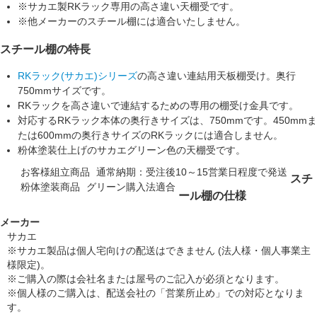
※サカエ製RKラック専用の高さ違い天棚受です。
※他メーカーのスチール棚には適合いたしません。
スチール棚の特長
RKラック(サカエ)シリーズ
の高さ違い連結用天板棚受け。
奥行
750mm
サイズです。
RKラックを
高さ違いで連結するため
の専用の棚受け金具です。
対応するRKラック本体の奥行きサイズは、
750mm
です。
450mmま
たは600mmの奥行きサイズのRKラックには適合しません。
粉体塗装仕上げの
サカエグリーン色
の天棚受です。
お客様組立商品
通常納期：受注後10～15営業日程度で発送
スチ
粉体塗装商品
グリーン購入法適合
ール棚の仕様
メーカー
サカエ
※サカエ製品は個人宅向けの配送はできません (法人様・個人事業主
様限定)。
※ご購入の際は会社名または屋号のご記入が必須となります。
※個人様のご購入は、配送会社の「営業所止め」での対応となりま
す。