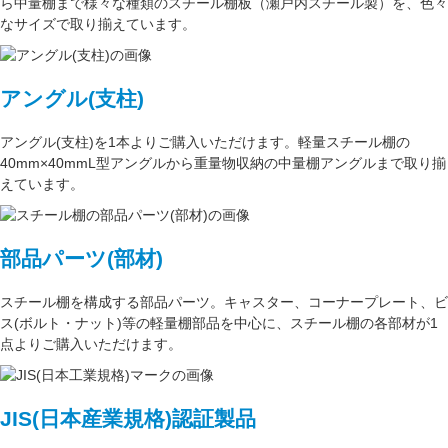
ら中量棚まで様々な種類のスチール棚板（
瀬戸内スチール製
）を、色々
なサイズで取り揃えています。
アングル(支柱)
アングル(支柱)
を1本よりご購入いただけます。軽量スチール棚の
40mm×40mmL型アングル
から重量物収納の中量棚アングルまで取り揃
えています。
部品パーツ(部材)
スチール棚を構成する
部品パーツ
。
キャスター
、
コーナープレート
、
ビ
ス(ボルト・ナット)
等の軽量棚部品を中心に、スチール棚の各部材が1
点よりご購入いただけます。
JIS(日本産業規格)認証製品