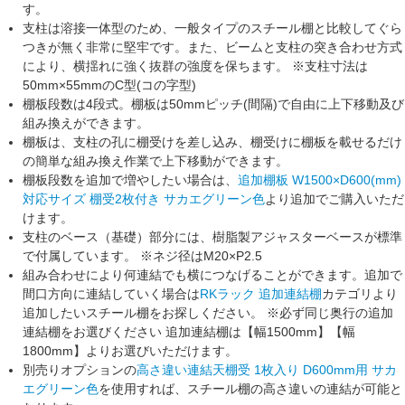
す。
支柱は溶接一体型のため、一般タイプのスチール棚と比較して
ぐら
つきが無く
非常に堅牢です。また、ビームと支柱の
突き合わせ方式
により、横揺れに強く抜群の強度を保ちます。 ※支柱寸法は
50mm×55mmのC型(コの字型)
棚板段数は
4段式
。棚板は
50mmピッチ(間隔)
で自由に上下移動及び
組み換えができます。
棚板は、支柱の孔に棚受けを差し込み、棚受けに棚板を載せるだけ
の簡単な組み換え作業で上下移動ができます。
棚板段数を追加で増やしたい場合は、
追加棚板 W1500×D600(mm)
対応サイズ 棚受2枚付き サカエグリーン色
より追加でご購入いただ
けます。
支柱のベース（基礎）部分には、
樹脂製アジャスター
ベースが標準
で付属しています。 ※ネジ径はM20×P2.5
組み合わせにより何連結でも横につなげることができます。追加で
間口方向に連結していく場合は
RKラック 追加連結棚
カテゴリより
追加したいスチール棚をお探しください。
※必ず同じ奥行の追加
連結棚をお選びください
追加連結棚は【幅1500mm】【幅
1800mm】よりお選びいただけます。
別売りオプションの
高さ違い連結天棚受 1枚入り D600mm用 サカ
エグリーン色
を使用すれば、スチール棚の
高さ違いの連結
が可能と