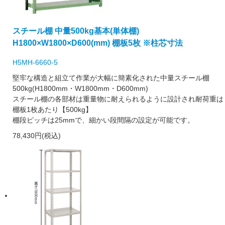
スチール棚 中量500kg基本(単体棚)
H1800×W1800×D600(mm) 棚板5枚 ※柱芯寸法
H5MH-6660-5
堅牢な構造と組立て作業が大幅に簡素化された中量スチール棚
500kg(H1800mm・W1800mm・D600mm)
スチール棚の各部材は重量物に耐えられるように設計され耐荷重は
棚板1枚あたり【500kg】
棚段ピッチは25mmで、細かい段間隔の設定が可能です。
78,430円(税込)