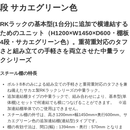
段 サカエグリーン色
RKラックの基本型(1台分)に追加で横連結する
ためのユニット（H1200×W1450×D600・棚板
4段・サカエグリーン色）。重荷重対応のタフ
さと組み立ての手軽さを両立させた中量ラッ
クシリーズ
スチール棚の特長
ボルト8本のみによる組み立ての手軽さと重荷重対応のタフさを兼
ね備えたサカエ製RKラックシリーズの
中量ラック
。
追加連結棚
タイプの中量ラックで、組み合わせにより、基本型(単
体棚)とセットで何連結でも横につなげることができます。
※追
加連結棚単体でのご使用はできません。
スチール棚の外寸は、高さ1200mm×幅1450mm×奥行600mm。サ
カエグリーン色の
追加連結棚(連結型)タイプ
です。
棚の有効寸法は、間口(幅)：1394mm・奥行：570mm となりま