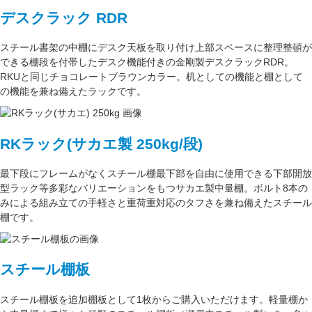
デスクラック RDR
スチール書架の中棚にデスク天板を取り付け上部スペースに整理整頓が
できる棚段を付帯したデスク機能付きの
金剛
製デスクラックRDR。
RKUと同じ
チョコレートブラウン
カラー。
机としての機能
と
棚として
の機能
を兼ね備えたラックです。
RKラック(サカエ製 250kg/段)
最下段にフレームがなくスチール棚最下部を自由に使用できる
下部開放
型ラック
等多彩なバリエーションをもつサカエ製中量棚。ボルト8本の
みによる組み立ての手軽さと重荷重対応のタフさを兼ね備えたスチール
棚です。
スチール棚板
スチール棚板
を
追加棚板
として1枚からご購入いただけます。軽量棚か