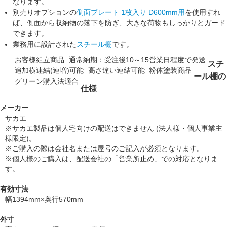
なります。
別売りオプションの
側面プレート 1枚入り D600mm用
を使用すれ
ば、側面から収納物の落下を防ぎ、大きな荷物もしっかりとガード
できます。
業務用に設計された
スチール棚
です。
お客様組立商品
通常納期：受注後10～15営業日程度で発送
スチ
追加横連結(連増)可能
高さ違い連結可能
粉体塗装商品
ール棚の
グリーン購入法適合
仕様
メーカー
サカエ
※サカエ製品は個人宅向けの配送はできません (法人様・個人事業主
様限定)。
※ご購入の際は会社名または屋号のご記入が必須となります。
※個人様のご購入は、配送会社の「営業所止め」での対応となりま
す。
有効寸法
幅1394mm×奥行570mm
外寸