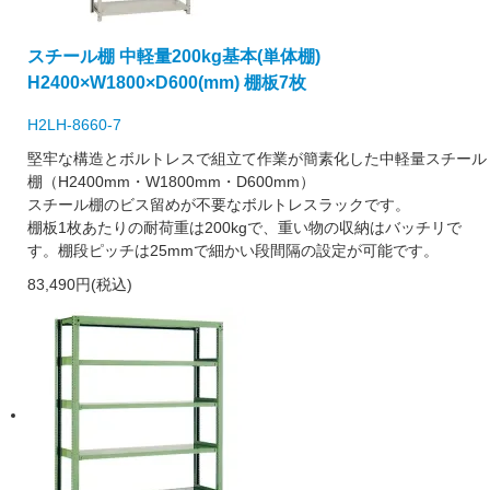
スチール棚 中軽量200kg基本(単体棚)
H2400×W1800×D600(mm) 棚板7枚
H2LH-8660-7
堅牢な構造とボルトレスで組立て作業が簡素化した中軽量スチール
棚（H2400mm・W1800mm・D600mm）
スチール棚のビス留めが不要なボルトレスラックです。
棚板1枚あたりの耐荷重は200kgで、重い物の収納はバッチリで
す。棚段ピッチは25mmで細かい段間隔の設定が可能です。
83,490円(税込)