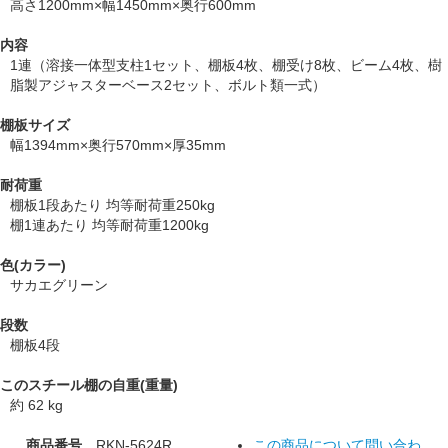
高さ1200mm×幅1450mm×奥行600mm
内容
1連（溶接一体型支柱1セット、棚板4枚、棚受け8枚、ビーム4枚、樹
脂製アジャスターベース2セット、ボルト類一式）
棚板サイズ
幅1394mm×奥行570mm×厚35mm
耐荷重
棚板1段あたり 均等耐荷重250kg
棚1連あたり 均等耐荷重1200kg
色(カラー)
サカエグリーン
段数
棚板4段
このスチール棚の自重(重量)
約 62 kg
商品番号
RKN-5624R
この商品について問い合わ