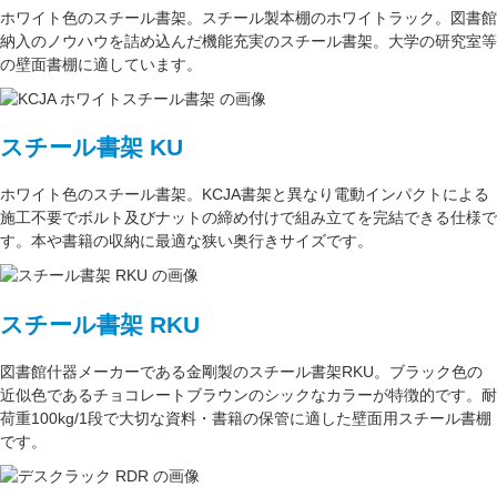
ホワイト色
のスチール書架。スチール製本棚の
ホワイトラック
。図書館
納入のノウハウを詰め込んだ機能充実のスチール書架。
大学の研究室
等
の壁面書棚に適しています。
スチール書架 KU
ホワイト色
のスチール書架。KCJA書架と異なり電動インパクトによる
施工不要でボルト及びナットの締め付けで組み立てを完結できる仕様で
す。本や書籍の収納に最適な
狭い奥行きサイズ
です。
スチール書架 RKU
図書館什器メーカーである
金剛
製のスチール書架RKU。ブラック色の
近似色である
チョコレートブラウン
のシックなカラーが特徴的です。耐
荷重
100kg/1段
で大切な資料・書籍の保管に適した壁面用スチール書棚
です。