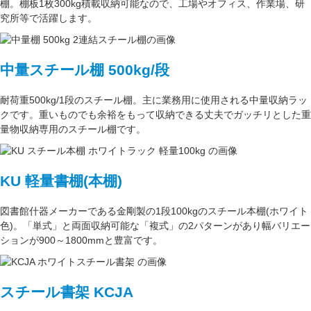
棚。
棚板1枚300kg積載収納可能
なので、工場やオフィス、作業場、研
究所等で活躍します。
中量スチール棚 500kg/段
耐荷重500kg/1段
のスチール棚。主に
業務用
に使用される中量収納ラッ
クです。重いものでも余裕をもって収納できる丈夫でガッチリとした
重
量物収納専用
のスチール棚です。
KU 軽量書棚(本棚)
図書館什器メーカーである
金剛
製の
1段100kg
のスチール本棚(ホワイト
色)。
「単式」
と両面収納可能な
「複式」
の2パターンがあり
幅バリエー
ション
が
900～1800mm
と豊富です。
スチール書架 KCJA