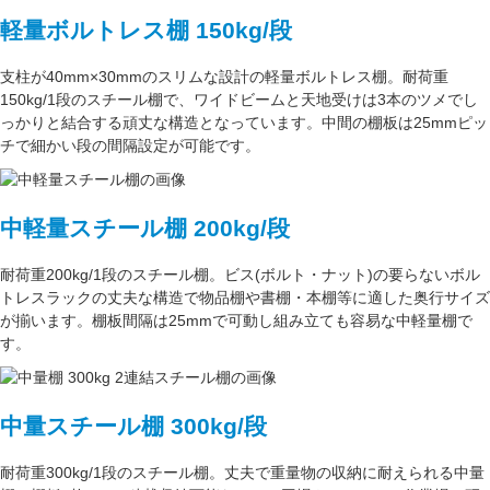
軽量ボルトレス棚 150kg/段
支柱が
40mm×30mm
のスリムな設計の軽量ボルトレス棚。
耐荷重
150kg/1段
のスチール棚で、ワイドビームと天地受けは3本のツメでし
っかりと結合する頑丈な構造となっています。中間の棚板は
25mmピッ
チ
で細かい段の間隔設定が可能です。
中軽量スチール棚 200kg/段
耐荷重200kg/1段
のスチール棚。ビス(ボルト・ナット)の要らない
ボル
トレスラック
の丈夫な構造で物品棚や書棚・本棚等に適した奥行サイズ
が揃います。
棚板間隔は25mmで可動し
組み立ても容易な中軽量棚で
す。
中量スチール棚 300kg/段
耐荷重300kg/1段
のスチール棚。丈夫で重量物の収納に耐えられる中量