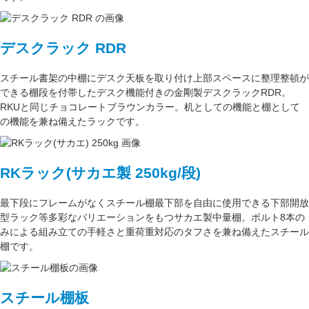
デスクラック RDR
スチール書架の中棚にデスク天板を取り付け上部スペースに整理整頓が
できる棚段を付帯したデスク機能付きの
金剛
製デスクラックRDR。
RKUと同じ
チョコレートブラウン
カラー。
机としての機能
と
棚として
の機能
を兼ね備えたラックです。
RKラック(サカエ製 250kg/段)
最下段にフレームがなくスチール棚最下部を自由に使用できる
下部開放
型ラック
等多彩なバリエーションをもつサカエ製中量棚。ボルト8本の
みによる組み立ての手軽さと重荷重対応のタフさを兼ね備えたスチール
棚です。
スチール棚板