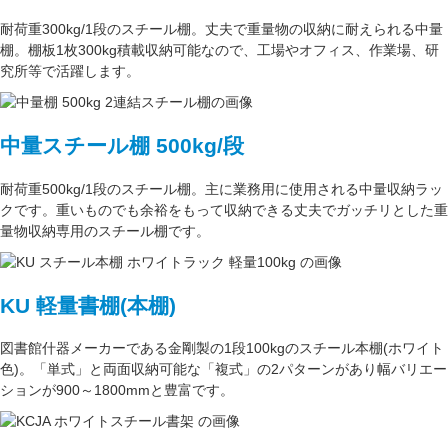
耐荷重300kg/1段
のスチール棚。丈夫で重量物の収納に耐えられる中量
棚。
棚板1枚300kg積載収納可能
なので、工場やオフィス、作業場、研
究所等で活躍します。
中量スチール棚 500kg/段
耐荷重500kg/1段
のスチール棚。主に
業務用
に使用される中量収納ラッ
クです。重いものでも余裕をもって収納できる丈夫でガッチリとした
重
量物収納専用
のスチール棚です。
KU 軽量書棚(本棚)
図書館什器メーカーである
金剛
製の
1段100kg
のスチール本棚(ホワイト
色)。
「単式」
と両面収納可能な
「複式」
の2パターンがあり
幅バリエー
ション
が
900～1800mm
と豊富です。