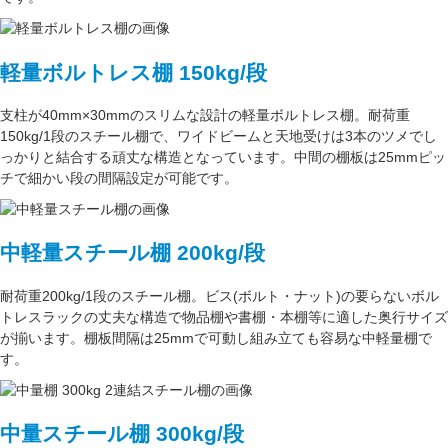
軽量ボルトレス棚 150kg/段
支柱が
40mm×30mm
のスリムな設計の軽量ボルトレス棚。
耐荷重
150kg/1段
のスチール棚で、ワイドビームと天地受けは3本のツメでし
っかりと結合する頑丈な構造となっています。中間の棚板は
25mmピッ
チ
で細かい段の間隔設定が可能です。
中軽量スチール棚 200kg/段
耐荷重200kg/1段
のスチール棚。ビス(ボルト・ナット)の要らない
ボル
トレスラック
の丈夫な構造で物品棚や書棚・本棚等に適した奥行サイズ
が揃います。
棚板間隔は25mmで可動し
組み立ても容易な中軽量棚で
す。
中量スチール棚 300kg/段