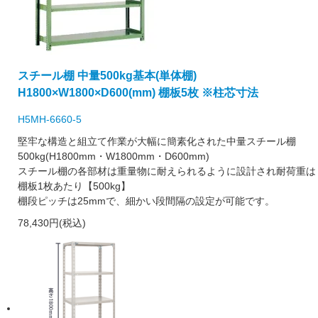
スチール棚 中量500kg基本(単体棚)
H1800×W1800×D600(mm) 棚板5枚 ※柱芯寸法
H5MH-6660-5
堅牢な構造と組立て作業が大幅に簡素化された中量スチール棚
500kg(H1800mm・W1800mm・D600mm)
スチール棚の各部材は重量物に耐えられるように設計され耐荷重は
棚板1枚あたり【500kg】
棚段ピッチは25mmで、細かい段間隔の設定が可能です。
78,430円(税込)