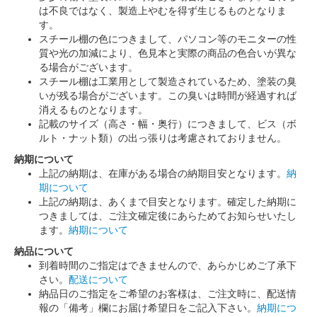
は不良ではなく、製造上やむを得ず生じるものとなりま
す。
スチール棚の色につきまして、パソコン等のモニターの性
質や光の加減により、色見本と実際の商品の色合いが異な
る場合がございます。
スチール棚は工業用として製造されているため、塗装の臭
いが残る場合がございます。この臭いは時間が経過すれば
消えるものとなります。
記載のサイズ（高さ・幅・奥行）につきまして、ビス（ボ
ルト・ナット類）の出っ張りは考慮されておりません。
納期について
上記の納期は、在庫がある場合の納期目安となります。
納
期について
上記の納期は、あくまで目安となります。確定した納期に
つきましては、ご注文確定後にあらためてお知らせいたし
ます。
納期について
納品について
到着時間のご指定はできませんので、あらかじめご了承下
さい。
配送について
納品日のご指定をご希望のお客様は、ご注文時に、配送情
報の「備考」欄にお届け希望日をご記入下さい。
納期につ