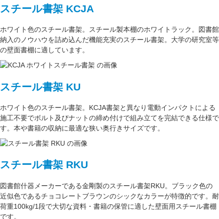
スチール書架 KCJA
ホワイト色
のスチール書架。スチール製本棚の
ホワイトラック
。図書館
納入のノウハウを詰め込んだ機能充実のスチール書架。
大学の研究室
等
の壁面書棚に適しています。
スチール書架 KU
ホワイト色
のスチール書架。KCJA書架と異なり電動インパクトによる
施工不要でボルト及びナットの締め付けで組み立てを完結できる仕様で
す。本や書籍の収納に最適な
狭い奥行きサイズ
です。
スチール書架 RKU
図書館什器メーカーである
金剛
製のスチール書架RKU。ブラック色の
近似色である
チョコレートブラウン
のシックなカラーが特徴的です。耐
荷重
100kg/1段
で大切な資料・書籍の保管に適した壁面用スチール書棚
です。