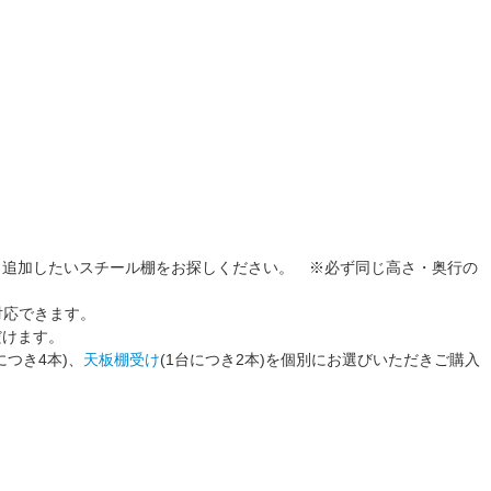
り追加したいスチール棚をお探しください。
※必ず同じ高さ・奥行の
対応できます。
だけます。
につき4本)、
天板棚受け
(1台につき2本)を個別にお選びいただきご購入