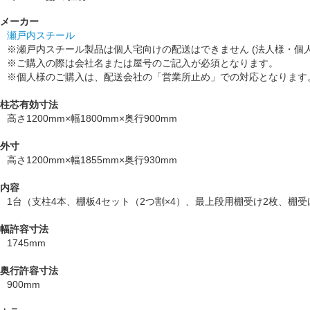
メーカー
瀬戸内スチール
※瀬戸内スチール製品は個人宅向けの配送はできません (法人様・個
※ご購入の際は会社名または屋号のご記入が必須となります。
※個人様のご購入は、配送会社の「営業所止め」での対応となります
柱芯有効寸法
高さ1200mm×幅1800mm×奥行900mm
外寸
高さ1200mm×幅1855mm×奥行930mm
内容
1台（支柱4本、棚板4セット（2つ割×4）、最上段用棚受け2枚、棚
幅許容寸法
1745mm
奥行許容寸法
900mm