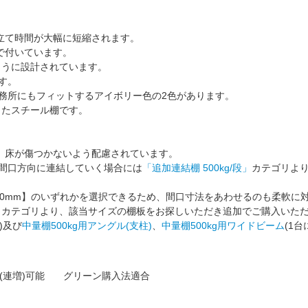
立て時間が大幅に短縮されます。
で付いています。
ように設計されています。
す。
務所にもフィットする
アイボリー色
の2色があります。
したスチール棚です。
、床が傷つかないよう配慮されています。
間口方向に連結していく場合には
「追加連結棚 500kg/段」
カテゴリよ
00mm】
のいずれかを選択できるため、間口寸法をあわせるのも柔軟に
」
カテゴリより、該当サイズの棚板をお探しいただき追加でご購入いた
)及び
中量棚500kg用アングル(支柱)
、
中量棚500kg用ワイドビーム
(1台
(連増)可能
グリーン購入法適合