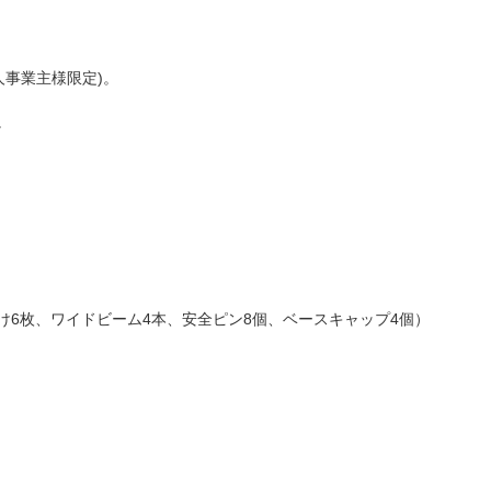
人事業主様限定)。
。
受け6枚、ワイドビーム4本、安全ピン8個、ベースキャップ4個）