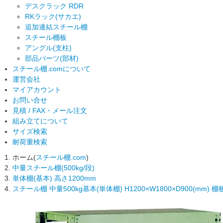
デスクラック RDR
RKラック(サカエ)
追加連結スチール棚
スチール棚板
アングル(支柱)
部品パーツ(部材)
スチール棚.comについて
運営会社
マイアカウント
お問い合せ
見積 / FAX・メール注文
組み立てについて
サイズ検索
耐荷重検索
ホーム(
スチール棚.com
)
中量スチール棚(500kg/段)
単体棚(基本) 高さ1200mm
スチール棚 中量500kg基本(単体棚) H1200×W1800×D900(mm)