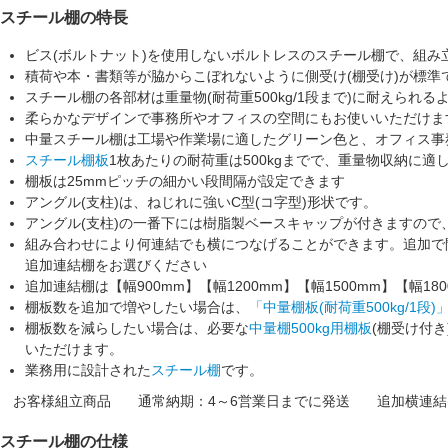
スチール棚の特長
ビス(ボルトナット)を使用しない
ボルトレス
のスチール棚で、組み
積荷や本・書類等が脇からこぼれないように
側受け(棚受け)
が標準
スチール棚の各部材は
重量物(耐荷重500kg/1段まで)
に耐えられる
柔らかなデザインで事務所やオフィスの空間にもお使いいただけま
中量スチール棚は工場や作業場に適した
グリーン色
と、オフィス事
スチール棚板
1枚あたりの
耐荷重は500kgまで
で、重量物収納に適
棚板は25mmピッチの細かい段間隔が設定できます
アングル(支柱)は、
ねじれに強いC型(コ字型)形状
です。
アングル(支柱)の一番下には
樹脂製ベースキャップ
が付きますので
組み合わせにより何連結でも横につなげることができます。追加で
追加連結棚をお選びください
追加連結棚は
【幅900mm】
【幅1200mm】
【幅1500mm】
【幅18
棚板数を追加で増やしたい場合は、
「中量棚板(耐荷重500kg/1段)
棚板数を減らしたい場合は、必要な
中量棚500kg用棚板
(棚受け付き
いただけます。
業務用に設計された
スチール棚
です。
お客様組立商品
通常納期：4～6営業日までに発送
追加横連結
スチール棚の仕様