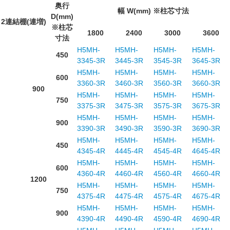
奥行
幅 W(mm) ※柱芯寸法
D(mm)
2連結棚(連増)
※柱芯
1800
2400
3000
3600
寸法
H5MH-
H5MH-
H5MH-
H5MH-
450
3345-3R
3445-3R
3545-3R
3645-3R
H5MH-
H5MH-
H5MH-
H5MH-
600
3360-3R
3460-3R
3560-3R
3660-3R
900
H5MH-
H5MH-
H5MH-
H5MH-
750
3375-3R
3475-3R
3575-3R
3675-3R
H5MH-
H5MH-
H5MH-
H5MH-
900
3390-3R
3490-3R
3590-3R
3690-3R
H5MH-
H5MH-
H5MH-
H5MH-
450
4345-4R
4445-4R
4545-4R
4645-4R
H5MH-
H5MH-
H5MH-
H5MH-
600
4360-4R
4460-4R
4560-4R
4660-4R
1200
H5MH-
H5MH-
H5MH-
H5MH-
750
4375-4R
4475-4R
4575-4R
4675-4R
H5MH-
H5MH-
H5MH-
H5MH-
900
4390-4R
4490-4R
4590-4R
4690-4R