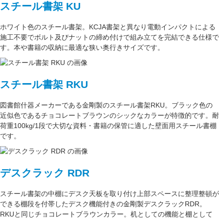
スチール書架 KU
ホワイト色
のスチール書架。KCJA書架と異なり電動インパクトによる
施工不要でボルト及びナットの締め付けで組み立てを完結できる仕様で
す。本や書籍の収納に最適な
狭い奥行きサイズ
です。
スチール書架 RKU
図書館什器メーカーである
金剛
製のスチール書架RKU。ブラック色の
近似色である
チョコレートブラウン
のシックなカラーが特徴的です。耐
荷重
100kg/1段
で大切な資料・書籍の保管に適した壁面用スチール書棚
です。
デスクラック RDR
スチール書架の中棚にデスク天板を取り付け上部スペースに整理整頓が
できる棚段を付帯したデスク機能付きの
金剛
製デスクラックRDR。
RKUと同じ
チョコレートブラウン
カラー。
机としての機能
と
棚として