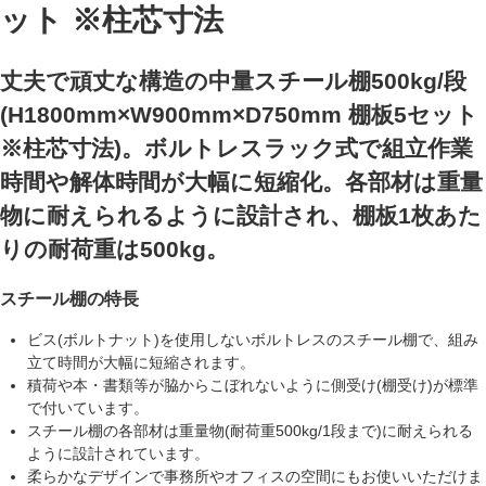
ット ※柱芯寸法
丈夫で頑丈な構造の中量スチール棚500kg/段
(H1800mm×W900mm×D750mm 棚板5セット
※柱芯寸法)。ボルトレスラック式で組立作業
時間や解体時間が大幅に短縮化。各部材は重量
物に耐えられるように設計され、棚板1枚あた
りの耐荷重は500kg。
スチール棚の特長
ビス(ボルトナット)を使用しない
ボルトレス
のスチール棚で、組み
立て時間が大幅に短縮されます。
積荷や本・書類等が脇からこぼれないように
側受け(棚受け)
が標準
で付いています。
スチール棚の各部材は
重量物(耐荷重500kg/1段まで)
に耐えられる
ように設計されています。
柔らかなデザインで事務所やオフィスの空間にもお使いいただけま