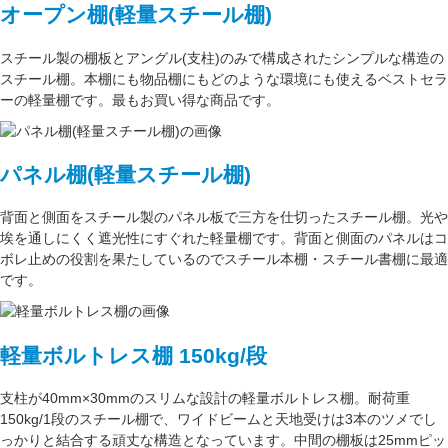
オープン棚(軽量スチール棚)
スチール製の棚板
と
アングル(支柱)
のみで構成された
シンプルな構造
の
スチール棚。本棚にも物品棚にもどのような環境にも使えるベストセラ
ーの軽量棚です。最もお買い得な商品です。
パネル棚(軽量スチール棚)
背面と側面をスチール製の
パネル板で三方を仕切った
スチール棚。
光や
埃を通しにくく遮光性にすぐれた
軽量棚です。背面と側面のパネルはコ
ボレ止めの役割を果たしているのでスチール本棚・スチール書棚に最適
です。
軽量ボルトレス棚 150kg/段
支柱が
40mm×30mm
のスリムな設計の軽量ボルトレス棚。
耐荷重
150kg/1段
のスチール棚で、ワイドビームと天地受けは3本のツメでし
っかりと結合する頑丈な構造となっています。中間の棚板は
25mmピッ