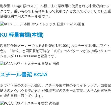
耐荷重500kg/1段
のスチール棚。主に
業務用
に使用される中量収納ラッ
クです。重いものでも余裕をもって収納できる丈夫でガッチリとした
重
量物収納専用
のスチール棚です。
KU 軽量書棚(本棚)
図書館什器メーカーである
金剛
製の
1段100kg
のスチール本棚(ホワイト
色)。
「単式」
と両面収納可能な
「複式」
の2パターンがあり
幅バリエー
ション
が
900～1800mm
と豊富です。
スチール書架 KCJA
ホワイト色
のスチール書架。スチール製本棚の
ホワイトラック
。図書館
納入のノウハウを詰め込んだ機能充実のスチール書架。
大学の研究室
等
の壁面書棚に適しています。