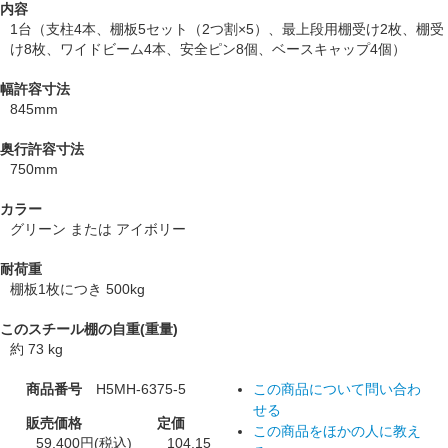
内容
1台（支柱4本、棚板5セット（2つ割×5）、最上段用棚受け2枚、棚受
け8枚、ワイドビーム4本、安全ピン8個、ベースキャップ4個）
幅許容寸法
845mm
奥行許容寸法
750mm
カラー
グリーン または アイボリー
耐荷重
棚板1枚につき 500kg
このスチール棚の自重(重量)
約 73 kg
商品番号
H5MH-6375-5
この商品について問い合わ
せる
販売価格
定価
この商品をほかの人に教え
59,400円(税込)
104,15