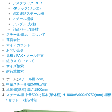
デスクラック RDR
RKラック(サカエ)
追加連結スチール棚
スチール棚板
アングル(支柱)
部品パーツ(部材)
スチール棚.comについて
運営会社
マイアカウント
お問い合せ
見積 / FAX・メール注文
組み立てについて
サイズ検索
耐荷重検索
ホーム(
スチール棚.com
)
中量スチール棚(500kg/段)
単体棚(基本) 高さ1800mm
スチール棚 中量500kg基本(単体棚) H1800×W900×D750(mm) 棚板
5セット ※柱芯寸法