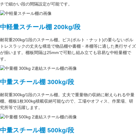
チ
で細かい段の間隔設定が可能です。
中軽量スチール棚 200kg/段
耐荷重200kg/1段
のスチール棚。ビス(ボルト・ナット)の要らない
ボル
トレスラック
の丈夫な構造で物品棚や書棚・本棚等に適した奥行サイズ
が揃います。
棚板間隔は25mmで可動し
組み立ても容易な中軽量棚で
す。
中量スチール棚 300kg/段
耐荷重300kg/1段
のスチール棚。丈夫で重量物の収納に耐えられる中量
棚。
棚板1枚300kg積載収納可能
なので、工場やオフィス、作業場、研
究所等で活躍します。
中量スチール棚 500kg/段