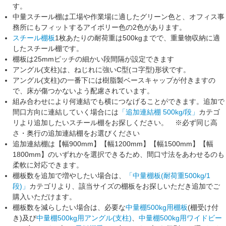
す。
中量スチール棚は工場や作業場に適した
グリーン色
と、オフィス事
務所にもフィットする
アイボリー色
の2色があります。
スチール棚板
1枚あたりの
耐荷重は500kgまで
で、重量物収納に適
したスチール棚です。
棚板は25mmピッチの細かい段間隔が設定できます
アングル(支柱)は、
ねじれに強いC型(コ字型)形状
です。
アングル(支柱)の一番下には
樹脂製ベースキャップ
が付きますの
で、床が傷つかないよう配慮されています。
組み合わせにより何連結でも横につなげることができます。追加で
間口方向に連結していく場合には
「追加連結棚 500kg/段」
カテゴ
リより追加したいスチール棚をお探しください。
※必ず同じ高
さ・奥行の追加連結棚をお選びください
追加連結棚は
【幅900mm】
【幅1200mm】
【幅1500mm】
【幅
1800mm】
のいずれかを選択できるため、間口寸法をあわせるのも
柔軟に対応できます。
棚板数を追加で増やしたい場合は、
「中量棚板(耐荷重500kg/1
段)」
カテゴリより、該当サイズの棚板をお探しいただき追加でご
購入いただけます。
棚板数を減らしたい場合は、必要な
中量棚500kg用棚板
(棚受け付
き)及び
中量棚500kg用アングル(支柱)
、
中量棚500kg用ワイドビー