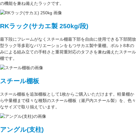
の機能
を兼ね備えたラックです。
RKラック(サカエ製 250kg/段)
最下段にフレームがなくスチール棚最下部を自由に使用できる
下部開放
型ラック
等多彩なバリエーションをもつサカエ製中量棚。ボルト8本の
みによる組み立ての手軽さと重荷重対応のタフさを兼ね備えたスチール
棚です。
スチール棚板
スチール棚板
を
追加棚板
として1枚からご購入いただけます。軽量棚か
ら中量棚まで様々な種類のスチール棚板（
瀬戸内スチール製
）を、色々
なサイズで取り揃えています。
アングル(支柱)