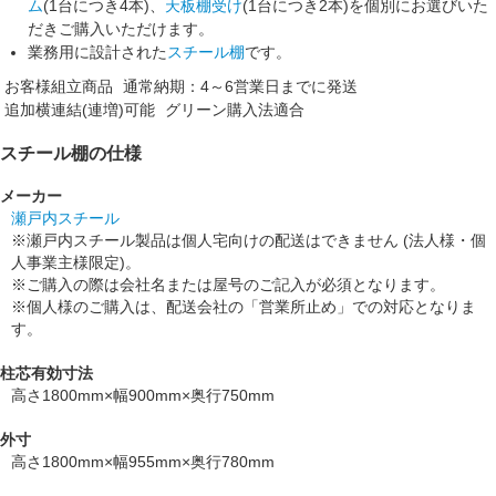
ム
(1台につき4本)、
天板棚受け
(1台につき2本)を個別にお選びいた
だきご購入いただけます。
業務用に設計された
スチール棚
です。
お客様組立商品
通常納期：4～6営業日までに発送
追加横連結(連増)可能
グリーン購入法適合
スチール棚の仕様
メーカー
瀬戸内スチール
※瀬戸内スチール製品は個人宅向けの配送はできません (法人様・個
人事業主様限定)。
※ご購入の際は会社名または屋号のご記入が必須となります。
※個人様のご購入は、配送会社の「営業所止め」での対応となりま
す。
柱芯有効寸法
高さ1800mm×幅900mm×奥行750mm
外寸
高さ1800mm×幅955mm×奥行780mm