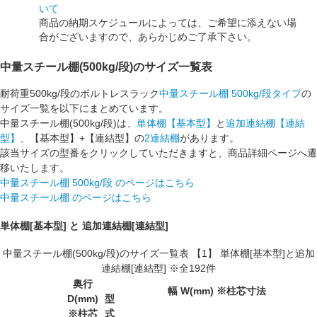
いて
商品の納期スケジュールによっては、ご希望に添えない場
合がございますので、あらかじめご了承下さい。
中量スチール棚(500kg/段)のサイズ一覧表
耐荷重500kg/段のボルトレスラック
中量スチール棚 500kg/段タイプ
の
サイズ一覧を以下にまとめています。
中量スチール棚(500kg/段)は、
単体棚【基本型】
と
追加連結棚【連結
型】
、【基本型】+【連結型】の
2連結棚
があります。
該当サイズの型番をクリックしていただきますと、商品詳細ページへ遷
移いたします。
中量スチール棚 500kg/段 のページはこちら
中量スチール棚 のページはこちら
単体棚[基本型] と 追加連結棚[連結型]
中量スチール棚(500kg/段)のサイズ一覧表 【1】 単体棚[基本型]と追加
連結棚[連結型] ※全192件
奥行
幅 W(mm) ※柱芯寸法
D(mm)
型
※柱芯
式