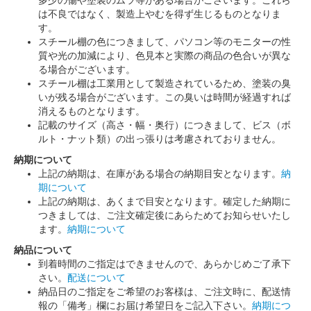
は不良ではなく、製造上やむを得ず生じるものとなりま
す。
スチール棚の色につきまして、パソコン等のモニターの性
質や光の加減により、色見本と実際の商品の色合いが異な
る場合がございます。
スチール棚は工業用として製造されているため、塗装の臭
いが残る場合がございます。この臭いは時間が経過すれば
消えるものとなります。
記載のサイズ（高さ・幅・奥行）につきまして、ビス（ボ
ルト・ナット類）の出っ張りは考慮されておりません。
納期について
上記の納期は、在庫がある場合の納期目安となります。
納
期について
上記の納期は、あくまで目安となります。確定した納期に
つきましては、ご注文確定後にあらためてお知らせいたし
ます。
納期について
納品について
到着時間のご指定はできませんので、あらかじめご了承下
さい。
配送について
納品日のご指定をご希望のお客様は、ご注文時に、配送情
報の「備考」欄にお届け希望日をご記入下さい。
納期につ