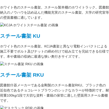
ホワイト色
のスチール書架。スチール製本棚の
ホワイトラック
。図書館
納入のノウハウを詰め込んだ機能充実のスチール書架。
大学の研究室
等
の壁面書棚に適しています。
スチール書架 KU
ホワイト色
のスチール書架。KCJA書架と異なり電動インパクトによる
施工不要でボルト及びナットの締め付けで組み立てを完結できる仕様で
す。本や書籍の収納に最適な
狭い奥行きサイズ
です。
スチール書架 RKU
図書館什器メーカーである
金剛
製のスチール書架RKU。ブラック色の
近似色である
チョコレートブラウン
のシックなカラーが特徴的です。耐
荷重
100kg/1段
で大切な資料・書籍の保管に適した壁面用スチール書棚
です。