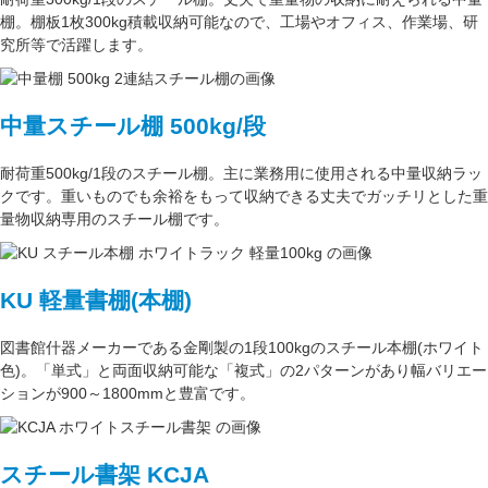
棚。
棚板1枚300kg積載収納可能
なので、工場やオフィス、作業場、研
究所等で活躍します。
中量スチール棚 500kg/段
耐荷重500kg/1段
のスチール棚。主に
業務用
に使用される中量収納ラッ
クです。重いものでも余裕をもって収納できる丈夫でガッチリとした
重
量物収納専用
のスチール棚です。
KU 軽量書棚(本棚)
図書館什器メーカーである
金剛
製の
1段100kg
のスチール本棚(ホワイト
色)。
「単式」
と両面収納可能な
「複式」
の2パターンがあり
幅バリエー
ション
が
900～1800mm
と豊富です。
スチール書架 KCJA