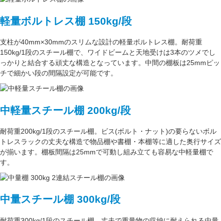
軽量ボルトレス棚 150kg/段
支柱が
40mm×30mm
のスリムな設計の軽量ボルトレス棚。
耐荷重
150kg/1段
のスチール棚で、ワイドビームと天地受けは3本のツメでし
っかりと結合する頑丈な構造となっています。中間の棚板は
25mmピッ
チ
で細かい段の間隔設定が可能です。
中軽量スチール棚 200kg/段
耐荷重200kg/1段
のスチール棚。ビス(ボルト・ナット)の要らない
ボル
トレスラック
の丈夫な構造で物品棚や書棚・本棚等に適した奥行サイズ
が揃います。
棚板間隔は25mmで可動し
組み立ても容易な中軽量棚で
す。
中量スチール棚 300kg/段
耐荷重300kg/1段
のスチール棚。丈夫で重量物の収納に耐えられる中量