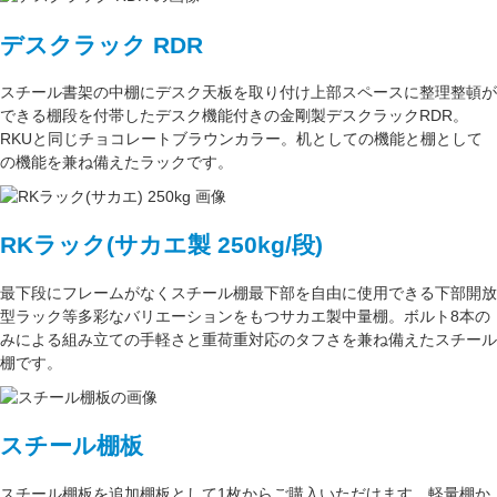
デスクラック RDR
スチール書架の中棚にデスク天板を取り付け上部スペースに整理整頓が
できる棚段を付帯したデスク機能付きの
金剛
製デスクラックRDR。
RKUと同じ
チョコレートブラウン
カラー。
机としての機能
と
棚として
の機能
を兼ね備えたラックです。
RKラック(サカエ製 250kg/段)
最下段にフレームがなくスチール棚最下部を自由に使用できる
下部開放
型ラック
等多彩なバリエーションをもつサカエ製中量棚。ボルト8本の
みによる組み立ての手軽さと重荷重対応のタフさを兼ね備えたスチール
棚です。
スチール棚板
スチール棚板
を
追加棚板
として1枚からご購入いただけます。軽量棚か