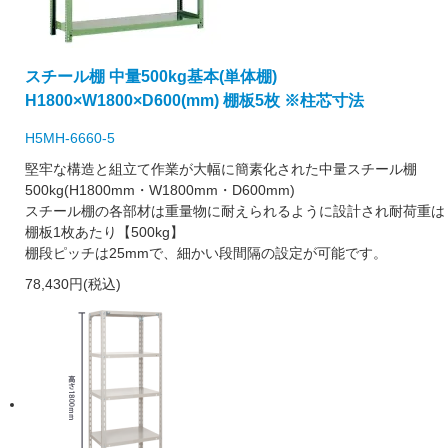
スチール棚 中量500kg基本(単体棚)
H1800×W1800×D600(mm) 棚板5枚 ※柱芯寸法
H5MH-6660-5
堅牢な構造と組立て作業が大幅に簡素化された中量スチール棚
500kg(H1800mm・W1800mm・D600mm)
スチール棚の各部材は重量物に耐えられるように設計され耐荷重は
棚板1枚あたり【500kg】
棚段ピッチは25mmで、細かい段間隔の設定が可能です。
78,430円(税込)