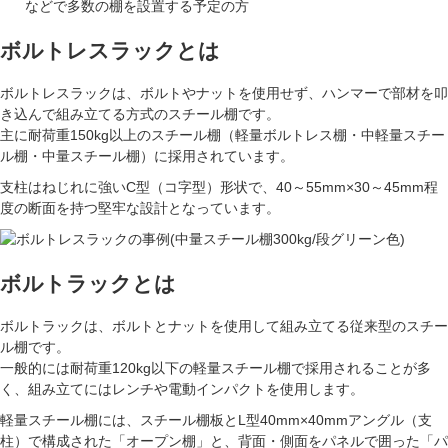
などで多数の棚を設置する予定の方
ボルトレスラックとは
ボルトレスラックは、ボルトやナットを使用せず、ハンマーで部材を叩
き込んで組み立てる方式のスチール棚です。
主に
耐荷重150kg以上
のスチール棚（軽量ボルトレス棚・中軽量スチー
ル棚・中量スチール棚）に採用されています。
支柱はねじれに強い
C型（コ字型）形状
で、40～55mm×30～45mm程
度の断面を持つ堅牢な設計となっています。
ボルトラックとは
ボルトラックは、ボルトとナットを使用して組み立てる従来型のスチー
ル棚です。
一般的には
耐荷重120kg以下
の軽量スチール棚で採用されることが多
く、組み立てにはレンチや電動インパクトを使用します。
軽量スチール棚には、スチール棚板とL型40mm×40mmアングル（支
柱）で構成された「オープン棚」と、背面・側面をパネルで囲った「パ