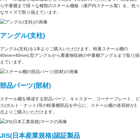
ら中量棚まで様々な種類のスチール棚板（
瀬戸内スチール製
）を、色々
なサイズで取り揃えています。
アングル(支柱)
アングル(支柱)
を1本よりご購入いただけます。軽量スチール棚の
40mm×40mmL型アングル
から重量物収納の中量棚アングルまで取り揃
えています。
部品パーツ(部材)
スチール棚を構成する
部品パーツ
。
キャスター
、
コーナープレート
、
ビ
ス(ボルト・ナット)
等の軽量棚部品を中心に、スチール棚の各部材が1
点よりご購入いただけます。
JIS(日本産業規格)認証製品