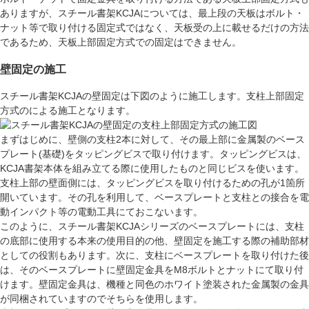
ありますが、スチール書架KCJAについては、最上段の天板はボルト・
ナット等で取り付ける固定式ではなく、天板受の上に載せるだけの方法
であるため、天板上部固定方式での固定はできません。
壁固定の施工
スチール書架KCJAの壁固定は下図のように施工します。支柱上部固定
方式のによる施工となります。
まずはじめに、壁側の支柱2本に対して、その最上部に金属製の
ベース
プレート(基礎)
をタッピングビスで取り付けます。タッピングビスは、
KCJA書架本体を組み立てる際に使用したものと同じビスを使います。
支柱上部の壁面側には、タッピングビスを取り付けるための孔が1箇所
開いています。その孔を利用して、ベースプレートと支柱との接合を
電
動インパクト
等の電動工具にておこないます。
このように、スチール書架KCJAシリーズのベースプレートには、支柱
の底部に使用する本来の使用目的の他、壁固定を施工する際の補助部材
としての役割もあります。次に、支柱にベースプレートを取り付けた後
は、そのベースプレートに
壁固定金具
をM8ボルトとナットにて取り付
けます。壁固定金具は、機種と同色のホワイト塗装された金属製の金具
が同梱されていますのでそちらを使用します。