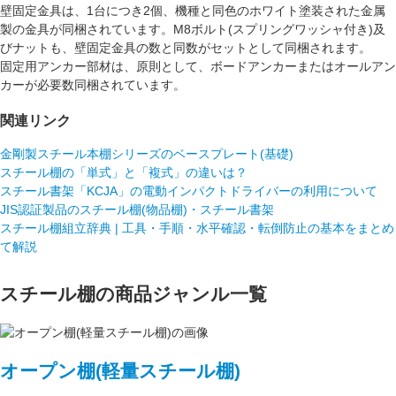
壁固定金具は、1台につき2個、機種と同色のホワイト塗装された金属
製の金具が同梱されています。M8ボルト(スプリングワッシャ付き)及
びナットも、壁固定金具の数と同数がセットとして同梱されます。
固定用アンカー部材は、原則として、ボードアンカーまたはオールアン
カーが必要数同梱されています。
関連リンク
金剛製スチール本棚シリーズのベースプレート(基礎)
スチール棚の「単式」と「複式」の違いは？
スチール書架「KCJA」の電動インパクトドライバーの利用について
JIS認証製品のスチール棚(物品棚)・スチール書架
スチール棚組立辞典 | 工具・手順・水平確認・転倒防止の基本をまとめ
て解説
スチール棚の商品ジャンル一覧
オープン棚(軽量スチール棚)