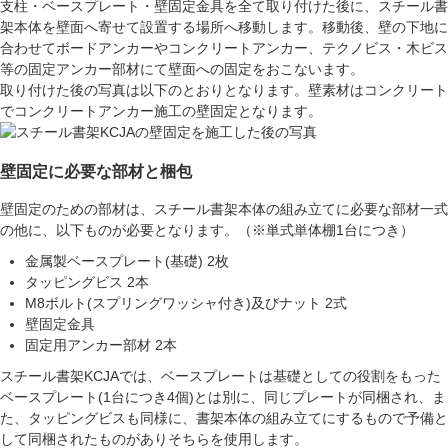
支柱・ベースプレート・壁固定金具を全て取り付けた後に、スチール書
架本体を壁面へ寄せて設置する場所へ移動します。移動後、壁の下地に
合わせてボードアンカーやコンクリートアンカー、テクノビス・木ビス
等の固定アンカー部材にて壁面への固定をおこないます。
取り付けた後の写真は以下のとおりとなります。壁素材はコンクリート
でコンクリートアンカー施工の壁固定となります。
壁固定に必要な部材と梱包
壁固定のための部材は、スチール書架本体の組み立てに必要な部材一式
の他に、以下ものが必要となります。（※単式単体棚1台につき）
金属製ベースプレート(基礎) 2枚
タッピングビス 2本
M8ボルト(スプリングワッシャ付き)及びナット 2式
壁固定金具
固定用アンカー部材 2本
スチール書架KCJAでは、ベースプレートは基礎としての役割をもった
ベースプレート(1台につき4個)とは別に、同じプレートが同梱され、ま
た、タッピングビスも同様に、書架本体の組み立てにするもので予備と
して同梱されたものがありそちらを使用します。