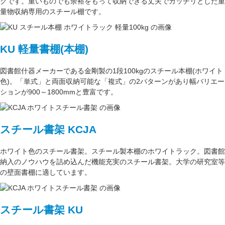
クです。重いものでも余裕をもって収納できる丈夫でガッチリとした
重
量物収納専用
のスチール棚です。
KU 軽量書棚(本棚)
図書館什器メーカーである
金剛
製の
1段100kg
のスチール本棚(ホワイト
色)。
「単式」
と両面収納可能な
「複式」
の2パターンがあり
幅バリエー
ション
が
900～1800mm
と豊富です。
スチール書架 KCJA
ホワイト色
のスチール書架。スチール製本棚の
ホワイトラック
。図書館
納入のノウハウを詰め込んだ機能充実のスチール書架。
大学の研究室
等
の壁面書棚に適しています。
スチール書架 KU