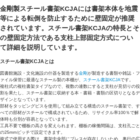
金剛製スチール書架KCJAには書架本体を地震
等による転倒を防止するために壁固定が推奨
されています。スチール書架KCJAの特長とそ
の壁固定方法である支柱上部固定方式につい
て詳細を説明しています。
スチール書架KCJAとは
図書館施設・文化施設の什器を製造する
金剛
が製造する書類や雑誌・フ
ァイル保管に最適なスチール製の本棚が、
スチール書架KCJA
です。
複柱式の
複柱書架
タイプなので、複数の連数にすると支柱が
見切り
の役
割を果たし、スチール書架に収納する本・書籍・書類の
区切り
となるデ
ザインとなっています。
部材をタッピングビスを使用して組み立てる構造のスチール書架で、す
べての部材がスチールで構成されているため、
リサイクル率100％
で解
体時も分別が容易となっています。
工具不要で棚板の高さを変えられます。棚板の稼働間隔は、支柱孔ごと
の
25mmピッチ
で設定できます。
複式
で使用する際は、書架中央部に
ブレスが存在しない
ため、奥行の広