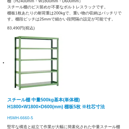
棚（H2400mm・W1800mm・D600mm）
スチール棚のビス留めが不要なボルトレスラックです。
棚板1枚あたりの耐荷重は200kgで、重い物の収納はバッチリで
す。棚段ピッチは25mmで細かい段間隔の設定が可能です。
83,490円(税込)
スチール棚 中量500kg基本(単体棚)
H1800×W1800×D600(mm) 棚板5枚 ※柱芯寸法
H5MH-6660-5
堅牢な構造と組立て作業が大幅に簡素化された中量スチール棚