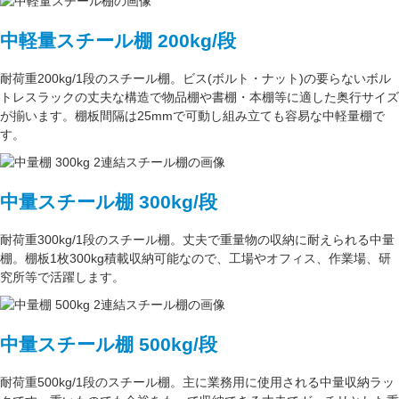
中軽量スチール棚 200kg/段
耐荷重200kg/1段
のスチール棚。ビス(ボルト・ナット)の要らない
ボル
トレスラック
の丈夫な構造で物品棚や書棚・本棚等に適した奥行サイズ
が揃います。
棚板間隔は25mmで可動し
組み立ても容易な中軽量棚で
す。
中量スチール棚 300kg/段
耐荷重300kg/1段
のスチール棚。丈夫で重量物の収納に耐えられる中量
棚。
棚板1枚300kg積載収納可能
なので、工場やオフィス、作業場、研
究所等で活躍します。
中量スチール棚 500kg/段
耐荷重500kg/1段
のスチール棚。主に
業務用
に使用される中量収納ラッ