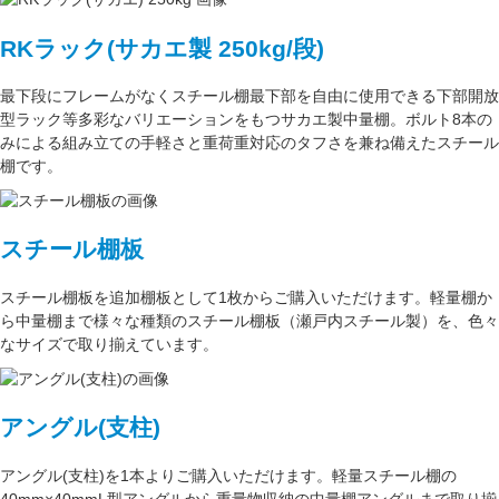
RKラック(サカエ製 250kg/段)
最下段にフレームがなくスチール棚最下部を自由に使用できる
下部開放
型ラック
等多彩なバリエーションをもつサカエ製中量棚。ボルト8本の
みによる組み立ての手軽さと重荷重対応のタフさを兼ね備えたスチール
棚です。
スチール棚板
スチール棚板
を
追加棚板
として1枚からご購入いただけます。軽量棚か
ら中量棚まで様々な種類のスチール棚板（
瀬戸内スチール製
）を、色々
なサイズで取り揃えています。
アングル(支柱)
アングル(支柱)
を1本よりご購入いただけます。軽量スチール棚の
40mm×40mmL型アングル
から重量物収納の中量棚アングルまで取り揃