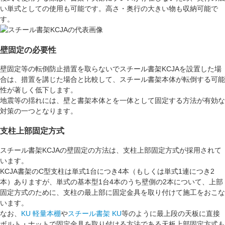
い単式としての使用も可能です。高さ・奥行の大きい物も収納可能で
す。
壁固定の必要性
壁固定等の転倒防止措置を取らないでスチール書架KCJAを設置した場
合は、措置を講じた場合と比較して、スチール書架本体が転倒する可能
性が著しく低下します。
地震等の揺れには、壁と書架本体とを一体として固定する方法が有効な
対策の一つとなります。
支柱上部固定方式
スチール書架KCJAの壁固定の方法は、
支柱上部固定方式
が採用されて
います。
KCJA書架の
C型支柱
は単式1台につき4本（もしくは単式1連につき2
本）ありますが、単式の基本型1台4本のうち
壁側
の2本について、上部
固定方式のために、支柱の最上部に固定金具を取り付けて施工をおこな
います。
なお、
KU 軽量本棚
や
スチール書架 KU
等のように最上段の天板に直接
ボルト・ナットで固定金具を取り付ける方法である
天板上部固定方式
も