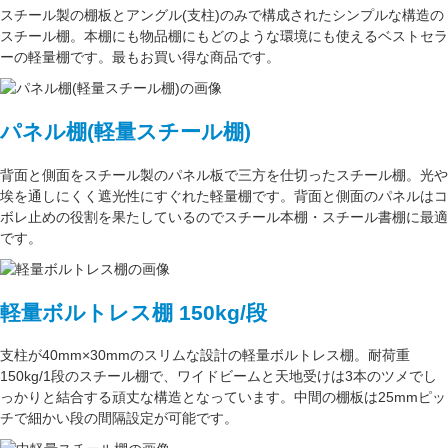
スチール製の棚板
と
アングル(支柱)
のみで構成された
シンプルな構造
の
スチール棚。本棚にも物品棚にもどのような環境にも使えるベストセラ
ーの軽量棚です。最もお買い得な商品です。
パネル棚(軽量スチール棚)
背面と側面をスチール製の
パネル板で三方を仕切った
スチール棚。
光や
埃を通しにくく遮光性にすぐれた
軽量棚です。背面と側面のパネルはコ
ボレ止めの役割を果たしているのでスチール本棚・スチール書棚に最適
です。
軽量ボルトレス棚 150kg/段
支柱が
40mm×30mm
のスリムな設計の軽量ボルトレス棚。
耐荷重
150kg/1段
のスチール棚で、ワイドビームと天地受けは3本のツメでし
っかりと結合する頑丈な構造となっています。中間の棚板は
25mmピッ
チ
で細かい段の間隔設定が可能です。