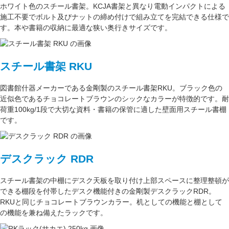
ホワイト色
のスチール書架。KCJA書架と異なり電動インパクトによる
施工不要でボルト及びナットの締め付けで組み立てを完結できる仕様で
す。本や書籍の収納に最適な
狭い奥行きサイズ
です。
スチール書架 RKU
図書館什器メーカーである
金剛
製のスチール書架RKU。ブラック色の
近似色である
チョコレートブラウン
のシックなカラーが特徴的です。耐
荷重
100kg/1段
で大切な資料・書籍の保管に適した壁面用スチール書棚
です。
デスクラック RDR
スチール書架の中棚にデスク天板を取り付け上部スペースに整理整頓が
できる棚段を付帯したデスク機能付きの
金剛
製デスクラックRDR。
RKUと同じ
チョコレートブラウン
カラー。
机としての機能
と
棚として
の機能
を兼ね備えたラックです。